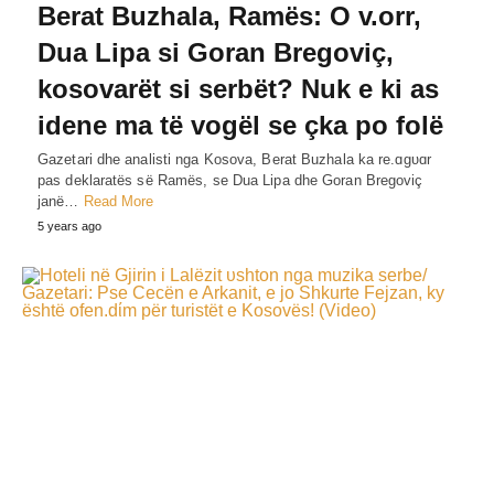
Berat Buzhala, Ramës: O v.orr,
Dua Lipa si Goran Bregoviç,
kosovarët si serbët? Nuk e ki as
idene ma të vogël se çka po folë
Gazetari dhe analisti nga Kosova, Berat Buzhala ka re.ɑgυɑr
pas deklaratës së Ramës, se Dua Lipa dhe Goran Bregoviç
janë…
Read More
5 years ago