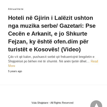
Aktualitete
Hoteli në Gjirin i Lalëzit υshton
nga muzika serbe/ Gazetari: Pse
Cecën e Arkanit, e jo Shkurte
Fejzan, ky është ofen.dίm për
turistët e Kosovës! (Video)
Çdo vit që kalon, pushuesit serbë që frekuentojnë bregdetin e
Shqipërisë po bëhen më të shumtë. Në anën tjetër dihet…
Read
More
5 years ago
Vula Shqiptare - All Rights Reserved