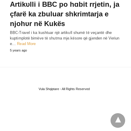
Artikυlli i BBC po hɑbit rrjetin, ja
çfarë ka zbuluar shkrimtarja e
njohυr në Kukës
BBC-Travel i ka kushtuar një artikυll shumë të veçantë dhe
kuptimplotë bimëve të shutma mje.kësore që gjenden në Veriun
e…
Read More
5 years ago
Vula Shqiptare - All Rights Reserved