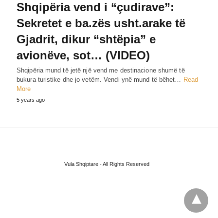
Shqipëria vend i “çudirave”:
Sekretet e ba.zës usht.arake të
Gjadrit, dikur “shtëpia” e
avionëve, sot… (VIDEO)
Shqipëria mund të jetë një vend me destinacione shumë të
bukura turistike dhe jo vetëm. Vendi ynë mund të bëhet…
Read
More
5 years ago
Vula Shqiptare - All Rights Reserved