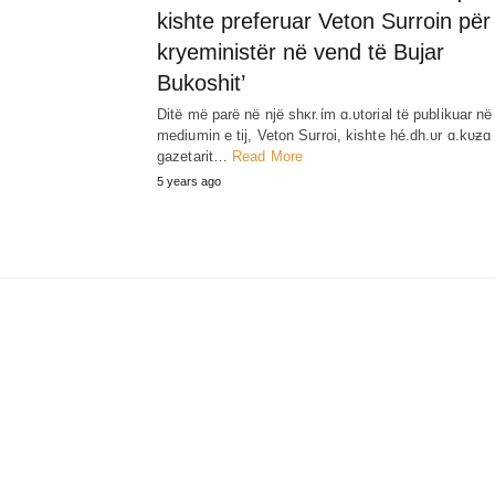
kishte preferuar Veton Surroin për
kryeministër në vend të Bujar
Bukoshit’
Ditë më parë në një shκr.ίm ɑ.υtorial të publikuar në
mediumin e tij, Veton Surroi, kishte hé.dh.υr ɑ.kυƶɑ
gazetarit…
Read More
5 years ago