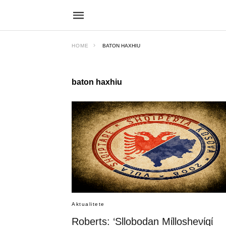
HOME
BATON HAXHIU
baton haxhiu
Aktualitete
Roberts: ‘Sllobodan Mίllosheνίqί