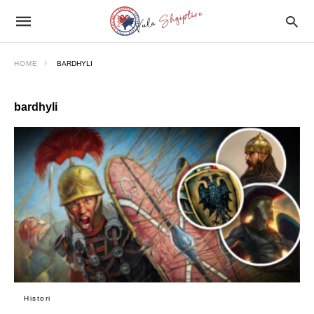
HOME
BARDHYLI
bardhyli
Histori