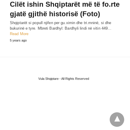
Cilët ishin Shqiptarët më të fo.rte
gjatë gjithë historisë (Foto)
Shqiptarët si popull njifen per gu.ximin dhe tri.mninë, si dhe
bukurinë e tyre. Mbreti Bardhyl: Bardhyli lindi në vitin 449…
Read More
5 years ago
Vula Shqiptare - All Rights Reserved