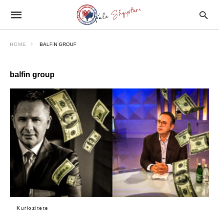
HOME
BALFIN GROUP
balfin group
Kuriozitete