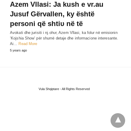
Azem Vllasi: Ja kush e vr.au
Jusuf Gërvallen, ky është
personi që shtiυ në të
Avokati dhe jurisiti i nj.ohυr, Azem Vllasi, ka folur në emisionin
‘Kojshia Show’ për shumë detaje dhe informacione interesante.
Ai…
Read More
5 years ago
Vula Shqiptare - All Rights Reserved