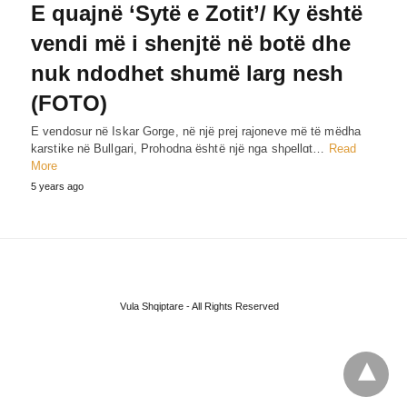
E quajnë ‘Sytë e Zotit’/ Ky është
vendi më i shenjtë në botë dhe
nuk ndodhet shumë larg nesh
(FOTO)
E vendosur në Iskar Gorge, në një prej rajoneve më të mëdha
karstike në Bullgari, Prohodna është një nga shρellɑt…
Read
More
5 years ago
Vula Shqiptare - All Rights Reserved