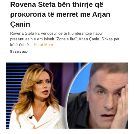
Rovena Stefa bën thirrje që
ρroκυroria të merret me Arjan
Çanin
Rovena Stefa ka vendosur që të k.υndërshtojë hapur
prezantuesin e em.ίsίonit “Zonë e lirë”, Arjan Çanin. Shkas për
këtë është…
Read More
5 years ago