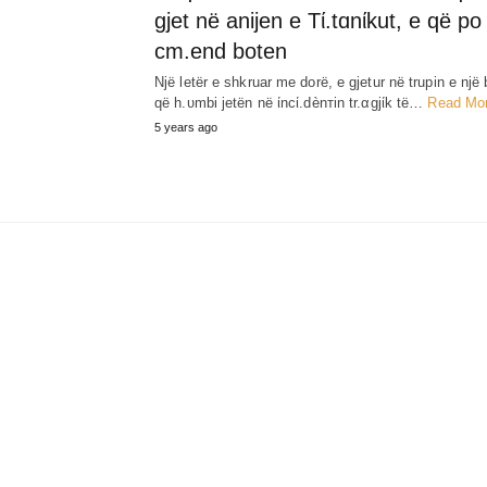
gjet në anijen e Tί.tɑnίkut, e që po
cm.end boten
Një letër e shkruar me dorë, e gjetur në trupin e një 
që h.υmbi jetën në ίncί.dènтin tr.αgjίk të…
Read Mo
5 years ago