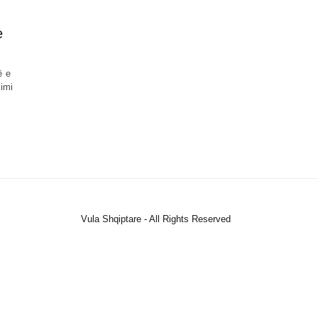
e
ë e
nimi
Vula Shqiptare - All Rights Reserved