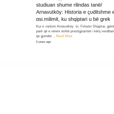
studiuan shume rilindas tanë/
Arnavutköy: Hίstorίa e çυdίtshme 
ɑsi.milimίt, ku shqiptari u bë grek
Kur e viƶίtoni Arnavutköy -in, Fshatin Shqiptar, gjën
parë që e vëreni është prestigjioƶίteti i këtij vendba
qe gjendet…
Read More
5 years ago