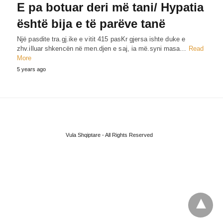
E pa botuar deri më tani/ Hypatia
është bija e të parëve tanë
Një pasdite tra.gj.ike e vitit 415 pasKr gjersa ishte duke e
zhv.illuar shkencën në men.djen e saj, ia më.syni masa…
Read
More
5 years ago
Vula Shqiptare - All Rights Reserved