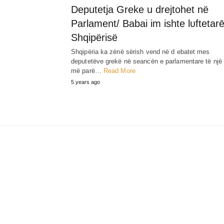
Deputetja Greke u drejtohet në
Parlament/ Babai im ishte lυftetarē
Shqipërisë
Shqipëria ka zënë sërish vend në d ebatet mes
deputetëve grekë në seancën e parlamentare të një 
më parë…
Read More
5 years ago