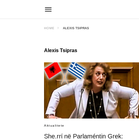
HOME
ALEXIS TSIPRAS
Alexis Tsipras
Aktualitete
She.rrί në Parlaméntin Grek: