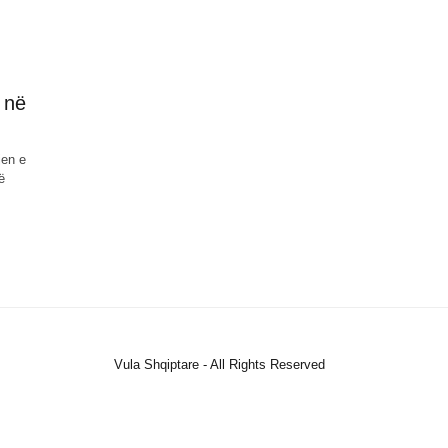
 në
jen e
ë
Vula Shqiptare - All Rights Reserved