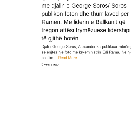
me djalin e George Soros/ Soros
publikon foton dhe thurr laved për
Ramën: Me liderin e Ballkanit që
tregon aftësi frymëzuese lidershipi
të gjithë botën
Djali i George Soros, Alexander ka publikuar mbrëm
së enjtes një foto me kryeministrin Edi Rama. Në nj
postim…
Read More
5 years ago