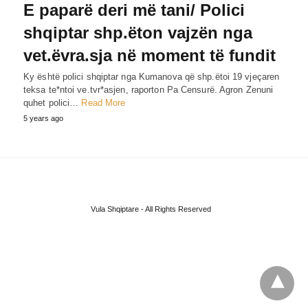
Е paparë deri më tani/ Polici
shqiptar shp.ëton vajzën nga
vet.ëvra.sja në moment të fundit
Ky është polici shqiptar nga Kumanova që shp.ëtoi 19 vjeçaren
teksa te*ntoi ve.tvr*asjen, raporton Pa Censurë. Agron Zenuni
quhet polici…
Read More
5 years ago
Vula Shqiptare - All Rights Reserved