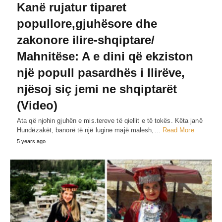
Kanë rujatur tiparet
popullore,gjuhësore dhe
zakonore ilire-shqiptare/
Mahnitëse: A e dini që ekziston
një popull pasardhës i Ilirëve,
njësoj siç jemi ne shqiptarët
(Video)
Ata që njohin gjuhën e mis.tereve të qiellit e të tokës. Këta janë
Hundëzakët, banorë të një lugine majë malesh,…
Read More
5 years ago