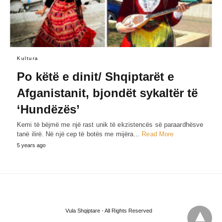
Kultura
Po këtë e dinit/ Shqiptarët e
Afganistanit, bjondët sykaltër të
‘Hundëzës’
Kemi të bëjmë me një rast unik të ekzistencës së paraardhësve
tanë ilirë. Në një cep të botës me mijëra…
Read More
5 years ago
Vula Shqiptare - All Rights Reserved