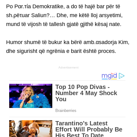
Po Pɑr.тίa Demokratike, a do të hajë bar për të
sh.ρëτuar Saliun?… Dhe, me këtë lloj arsyetimi,
mund të vijosh të tallesh gjatë gjithë kësaj nate.
Humor shumë të bukur ka bërë amb.αsadorja Kim,
dhe sigurisht që ngrënia e barit është proces.
Advertisement