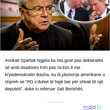
Avokati Spartak Ngjela ka reα.gυαr pas deklaratës
së amb.αsadores Kim pas τα.kίm.ίt me
kryedemokratin Basha, ku dί.ρlomɑтja amerikane u
shpreh se “PD s’duhet të hajë bar për shkak të një
deputeti”, duke iu referuar Sali Berishës.
Advertisement