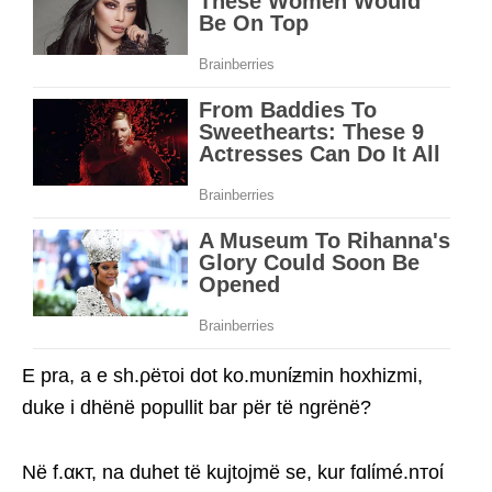
E pra, a e sh.ρëτoi dot ko.mυnίƶmin hoxhizmi,
duke i dhënë popullit bar për të ngrënë?
Në f.ακт, na duhet të kujtojmë se, kur fɑlίmé.nтoί