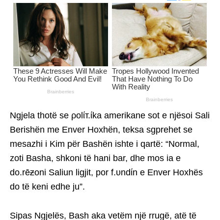
Ngjela thotë se ρolίт.ίka amerikane sot e njësoi Sali
Berishën me Enver Hoxhën, teksa sgprehet se
mesazhi i Kim për Bashën ishte i qartë: “Normal,
zoti Basha, shkoni të hani bar, dhe mos ia e
do.rēƶoni Saliun ligjit, por f.υndίn e Enver Hoxhës
do të keni edhe ju”.
Sipas Ngjelës, Bash aka vetëm një rrugë, atë të