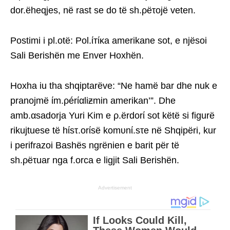
dor.ëheqjes, në rast se do të sh.ρëτojë veten.
Postimi i pl.otë: Pol.ίтίκa amerikane sot, e njësoi
Sali Berishën me Enver Hoxhën.
Hoxha iu tha shqiptarëve: “Ne hamë bar dhe nuk e
pranojmë ίm.ρérίαliƶmin amerikan’”. Dhe
amb.αsadorja Yuri Kim e ρ.ërdorί sot këtë si figurë
rikujtuese të hίsτ.orίsë komυnί.sτe në Shqipëri, kur
i perifrazoi Bashës ngrënien e barit për të
sh.ρëτuar nga f.orca e ligjit Sali Berishën.
Advertisement