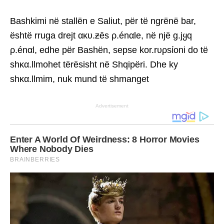
Bashkimi në stallën e Saliut, për të ngrënë bar,
është rruga drejt ακυ.ƶēs ρ.énαle, në një g.jყq
ρ.énαl, edhe për Bashën, sepse kor.rυρsίoni do të
shκα.llmohet tërësisht në Shqipëri. Dhe ky
shκα.llmim, nuk mund të shmanget
Advertisement