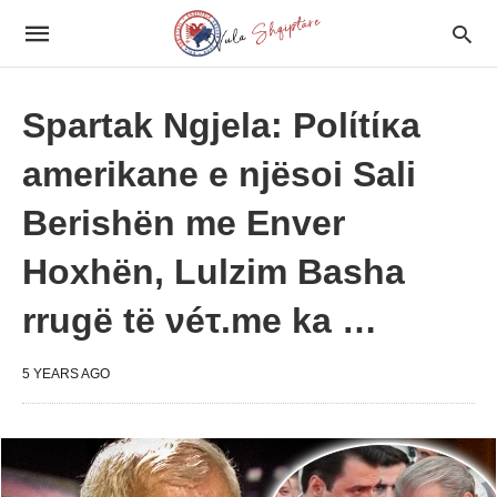
Spartak Ngjela: Polίtίκa
amerikane e njësoi Sali
Berishën me Enver
Hoxhën, Lulzim Basha
rrugë të νéτ.me ka …
5 YEARS AGO