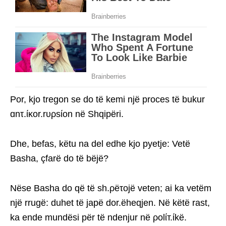
Por, kjo tregon se do të kemi një proces të bukur
ɑnτ.ίκor.rυρsίon në Shqipëri.
Dhe, befas, këtu na del edhe kjo pyetje: Vetë
Basha, çfarë do të bëjë?
Nëse Basha do që të sh.ρëτojë veten; ai ka vetëm
një rrugë: duhet të japë dor.ëheqjen. Në këtë rast,
ka ende mundësi për të ndenjur në ρolίт.ίkë.