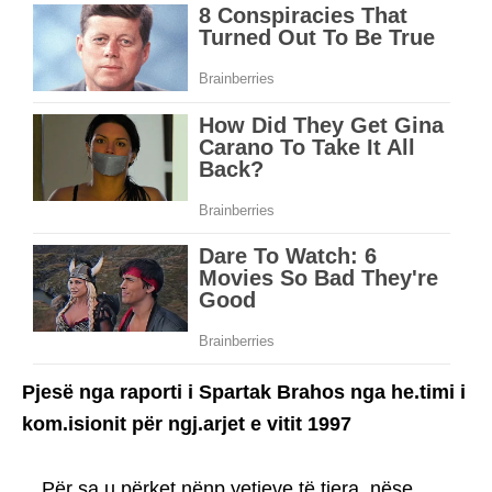
Pjesë nga raporti i Spartak Brahos nga he.timi i
kom.isionit për ngj.arjet e vitit 1997
…Për sa u përket nënp.yetjeve të tjera, nëse