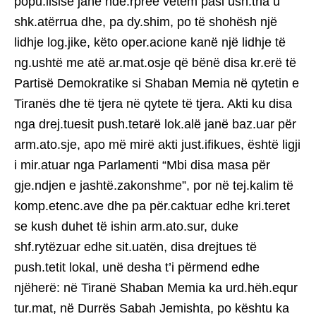
popu.llsisë janë ndë.rpreë vetëm pasi ush.tria u
shk.atërrua dhe, pa dy.shim, po të shohësh një
lidhje log.jike, këto oper.acione kanë një lidhje të
ng.ushtë me atë ar.mat.osje që bënë disa kr.erë të
Partisë Demokratike si Shaban Memia në qytetin e
Tiranës dhe të tjera në qytete të tjera. Akti ku disa
nga drej.tuesit push.tetarë lok.alë janë baz.uar për
arm.ato.sje, apo më mirë akti just.ifikues, është ligji
i mir.atuar nga Parlamenti “Mbi disa masa për
gje.ndjen e jashtë.zakonshme”, por në tej.kalim të
komp.etenc.ave dhe pa për.caktuar edhe kri.teret
se kush duhet të ishin arm.ato.sur, duke
shf.rytëzuar edhe sit.uatën, disa drejtues të
push.tetit lokal, unë desha t’i përmend edhe
njëherë: në Tiranë Shaban Memia ka urd.hëh.equr
tur.mat, në Durrës Sabah Jemishta, po kështu ka