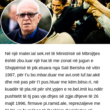
Në një mater.ial sek.ret të Ministrisë së Mbrojtjes
është zbu.luar një har.të me zonat në jugun e
Shqipërisë të pik.etuara nga Sali Berisha në vitin
1997, për t’u bo.mbar.duar me avi.onë luf.tar.akë
dhe më pas për t’i pus.htuar me këm.bëso.ri, në
kuadër të pla.nit për sht.ypjen e re.bel.imit ku.ndër
pushtetit të tij pas vje.dhjes së zgje.dhjeve të 26
majit 1996, firmave pi.ramid.ale, reprezaljeve me