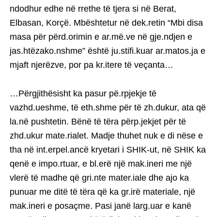
ndodhur edhe në rrethe të tjera si në Berat,
Elbasan, Korçë. Mbështetur në dek.retin “Mbi disa
masa për përd.orimin e ar.më.ve në gje.ndjen e
jas.htëzako.nshme” është ju.stifi.kuar ar.matos.ja e
mjaft njerëzve, por pa kr.itere të veçanta…
…Përgjithësisht ka pasur pë.rpjekje të
vazhd.ueshme, të eth.shme për të zh.dukur, ata që
la.në pushtetin. Bënë të tëra përp.jekjet për të
zhd.ukur mate.rialet. Madje thuhet nuk e di nëse e
tha në int.erpel.ancë kryetari i SHIK-ut, në SHIK ka
qenë e impo.rtuar, e bl.erë një mak.ineri me një
vlerë të madhe që gri.nte mater.iale dhe ajo ka
punuar me ditë të tëra që ka gr.irë materiale, një
mak.ineri e posaçme. Pasi janë larg.uar e kanë