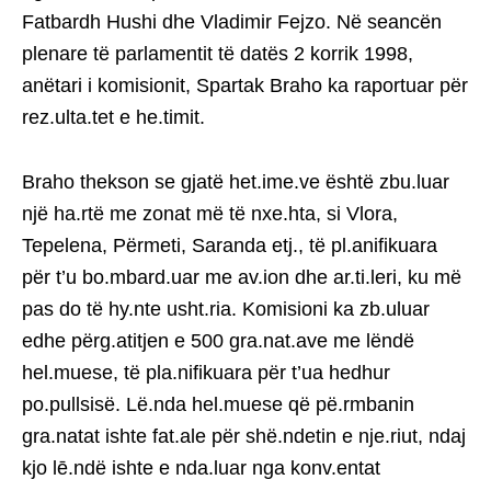
Fatbardh Hushi dhe Vladimir Fejzo. Në seancën
plenare të parlamentit të datës 2 korrik 1998,
anëtari i komisionit, Spartak Braho ka raportuar për
rez.ulta.tet e he.timit.
Braho thekson se gjatë het.ime.ve është zbu.luar
një ha.rtë me zonat më të nxe.hta, si Vlora,
Tepelena, Përmeti, Saranda etj., të pl.anifikuara
për t’u bo.mbard.uar me av.ion dhe ar.ti.leri, ku më
pas do të hy.nte usht.ria. Komisioni ka zb.uluar
edhe përg.atitjen e 500 gra.nat.ave me lëndë
hel.muese, të pla.nifikuara për t’ua hedhur
po.pullsisë. Lë.nda hel.muese që pë.rmbanin
gra.natat ishte fat.ale për shë.ndetin e nje.riut, ndaj
kjo lē.ndë ishte e nda.luar nga konv.entat