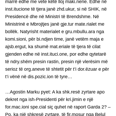
marrë edhe me vete këtë lloj maki.nerie. Edhe në
inst.itucione të tjera janë zhd.ukur, si në SHIK, në
Presidencë dhe në Ministri të Brendshme. Në
Ministrinë e Mbrojtjes janë gje.tur mate.rialet me
bollëk. Natyrisht materialet e gru.mbullu.ara nga
komi.sioni, për bi.ndjen time, janë vetëm maja e
ajsb.ergut, ka shumë mat.eriale të tjera të cilat
gjenden edhe në inst.ituci.one, por edhe qytetarë
të ndry.shëm presin rastin, presin një vlerësim më
serioz të org.aneve të shtetit për t’i dor.ëzuar e për
t’i vënë në dis.pozic.ion të tyre…
…Agostin Marku pyet: A ka shk.resë zyrtare apo
dekret nga ish-Presidenti për kri.jimin e një
for.mac.ioni spe.cial siç quhet në raport Garda 2? –
Po, ka një shkresë zyrtare, të fir.mosur nga Belul