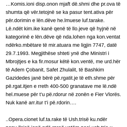
…Komis.ioni disp.onon mjaft dë.shmi dhe pr.ova të
shumta që vër.tetojnë se ka pasur tent.ativa për
për.dorimin e lën.dëve he.lmuese luf.tarake.
Lë.ndët kim.ike kanë qenë të llo.jeve që hyjnë në
kategorinë e lën.dëve që nda.lohen nga kon.ventat
ndërko.mbëtare të mir.atuara me ligjin 7747, datë
29.7.1993. Megjithëse shteti ynë dhe Ministri i
Mbrojtjes e ka fir.mosur këtë kon.ventë, me urd.hër
të Adem Çobanit, Safet Zhulalit, të Bashkim
Gazidedes janë bërë pë.rgatit.je të eth.shme për
pë.rgat.itjen e rreth 400-500 granatave me lë.ndë
hel.muese për t’u pë.rdorur në zonën e Fier Vlorës.
Nuk kanë arr.itur t’i pë.rdorin….
..Opera.cionet luf.ta.rake të Ush.trisë ku.ndër