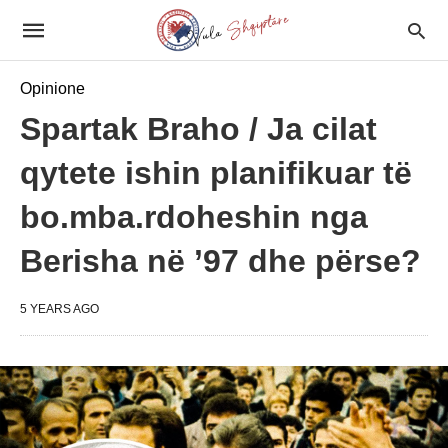
Opinione
Spartak Braho / Ja cilat
qytete ishin planifikuar të
bo.mba.rdoheshin nga
Berisha në ’97 dhe përse?
5 YEARS AGO