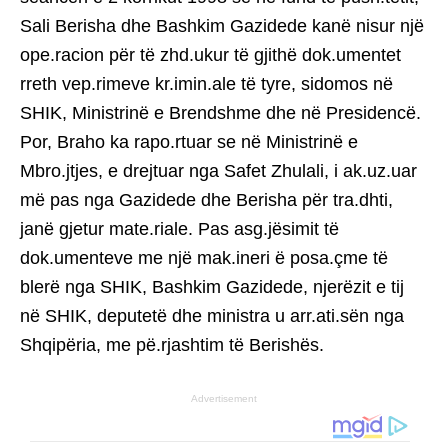
Sali Berisha dhe Bashkim Gazidede kanë nisur një
ope.racion për të zhd.ukur të gjithë dok.umentet
rreth vep.rimeve kr.imin.ale të tyre, sidomos në
SHIK, Ministrinë e Brendshme dhe në Presidencë.
Por, Braho ka rapo.rtuar se në Ministrinë e
Mbro.jtjes, e drejtuar nga Safet Zhulali, i ak.uz.uar
më pas nga Gazidede dhe Berisha për tra.dhti,
janë gjetur mate.riale. Pas asg.jësimit të
dok.umenteve me një mak.ineri ë posa.çme të
blerë nga SHIK, Bashkim Gazidede, njerëzit e tij
në SHIK, deputetë dhe ministra u arr.ati.sën nga
Shqipëria, me pë.rjashtim të Berishës.
Advertisement