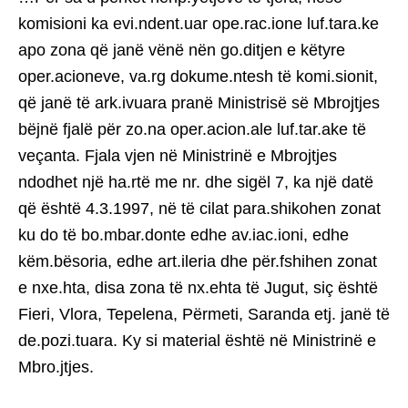
komisioni ka evi.ndent.uar ope.rac.ione luf.tara.ke
apo zona që janë vënë nën go.ditjen e këtyre
oper.acioneve, va.rg dokume.ntesh të komi.sionit,
që janë të ark.ivuara pranë Ministrisë së Mbrojtjes
bëjnë fjalë për zo.na oper.acion.ale luf.tar.ake të
veçanta. Fjala vjen në Ministrinë e Mbrojtjes
ndodhet një ha.rtë me nr. dhe sigël 7, ka një datë
që është 4.3.1997, në të cilat para.shikohen zonat
ku do të bo.mbar.donte edhe av.iac.ioni, edhe
këm.bësoria, edhe art.ileria dhe për.fshihen zonat
e nxe.hta, disa zona të nx.ehta të Jugut, siç është
Fieri, Vlora, Tepelena, Përmeti, Saranda etj. janë të
de.pozi.tuara. Ky si material është në Ministrinë e
Mbro.jtjes.