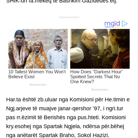
SHIK-un fa.mëkeq të Bashkim Gazidedes etj.
Advertisement
Har.ta është zb.uluar nga Komisioni për He.timin e
Ngj.arjeve të muajve janar-qershor ’97, i ngri.tur
pas rr.ëzimit të Berishës nga pus.hteti. Komisioni
kry.esohej nga Spartak Ngjela, ndërsa për.bëhej
nga anëtarët Spartak Braho, Sokol Hazizi,