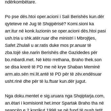
ndërkombëtare.
Po pse dës.htoi oper.acioni i Sali Berishës kun.dër
qyteteve në Jug të Shqipërisë? Komi.sioni ka
arr.itur në konk.luzionin se oper.acioni dës.htoi pasi
ush.tria u shk.atër.ruar dhe ministri i Mbrojtjes,
Safet Zhulali u ar.ratis duke mos pr.anuar të
zba.tojë ske.narin Berishës dhe Gazidedes për
bo.mbardi.met. Në këto rrethana, Braho thek.son
se disa krerë të PD me në krye Shaban Meminë
arm.ato.sën mi.lit.antë të PD për të zëv.endësuar
usht.rinë dhe për të lu.ftuar kun.dër jugut.
Nga doku.mentet e sig.uruara nga Shqiptarja.com,
an.ëtari i komisionit het.imor Spartak Braho tha në
seancën e 2 korrikut 1998 se në fund të push.tetit,