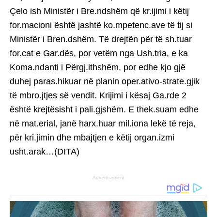
Çelo ish Ministër i Bre.ndshëm që kr.ijimi i këtij
for.macioni është jashtë ko.mpetenc.ave të tij si
Ministër i Bren.dshëm. Të drejtën për të sh.tuar
for.cat e Gar.dës, por vetëm nga Ush.tria, e ka
Koma.ndanti i Përgj.ithshëm, por edhe kjo gjë
duhej paras.hikuar në planin oper.ativo-strate.gjik
të mbro.jtjes së vendit. Krijimi i kësaj Ga.rde 2
është krejtësisht i pali.gjshëm. E thek.suam edhe
në mat.erial, janë harx.huar mil.iona lekë të reja,
për kri.jimin dhe mbajtjen e këtij organ.izmi
usht.arak…(DITA)
Advertisement