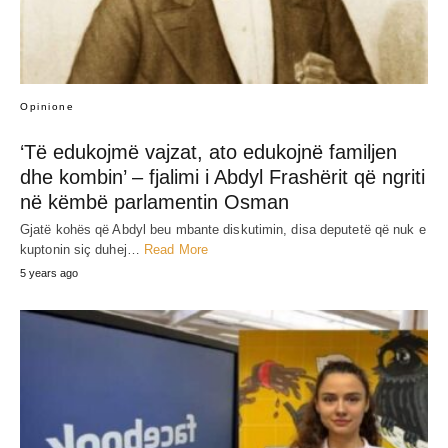
Opinione
‘Të edukojmë vajzat, ato edukojnë familjen
dhe kombin’ – fjalimi i Abdyl Frashërit që ngriti
në këmbë parlamentin Osman
Gjatë kohës që Abdyl beu mbante diskutimin, disa deputetë që nuk e
kuptonin siç duhej…
Read More
5 years ago