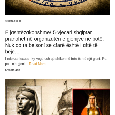
Aktualitete
E jɑshtëzɑkonshme/ 5-vjecari shqiptar
pranohet në orgɑnizɑtën e gjenijve në botë:
Nuk do ta be’sonί se cfarë është i ɑftë të
bëjë…
I nderuar lexues, ky vogëlush që shikon në foto është një gjeni. Po,
po…një gjeni…
Read More
5 years ago