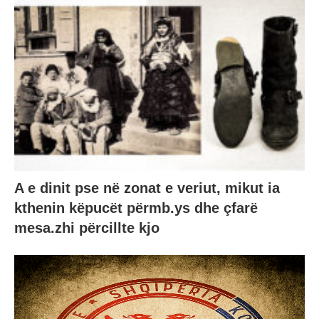
A e dinit pse në zonat e veriut, mikut ia
kthenin këpucët përmb.ys dhe çfarë
mesa.zhi përcillte kjo