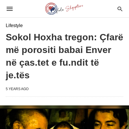
Lifestyle
Sokol Hoxha tregon: Çfarë
më porositi babai Enver
në ças.tet e fu.ndit të
je.tës
5 YEARS AGO