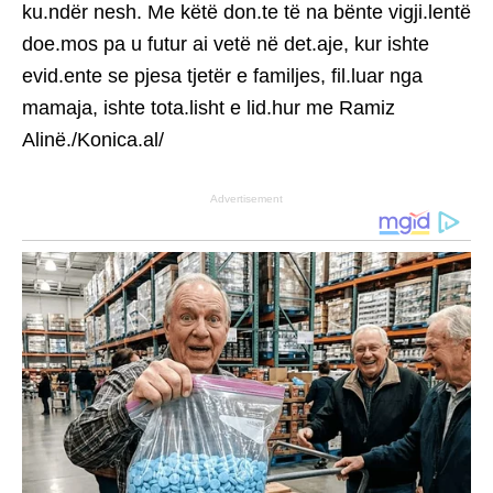
ku.ndër nesh. Me këtë don.te të na bënte vigji.lentë
doe.mos pa u futur ai vetë në det.aje, kur ishte
evid.ente se pjesa tjetër e familjes, fil.luar nga
mamaja, ishte tota.lisht e lid.hur me Ramiz
Alinë./Konica.al/
Advertisement