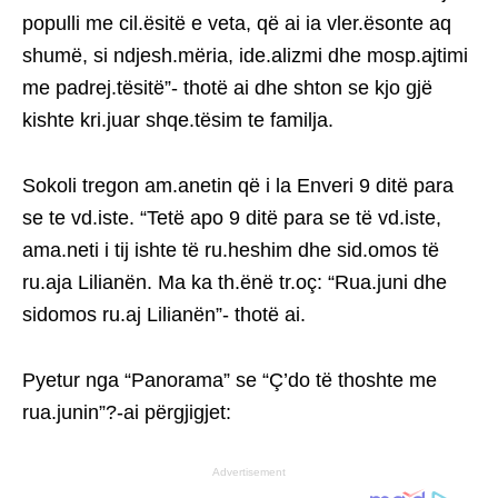
populli me cil.ësitë e veta, që ai ia vler.ësonte aq
shumë, si ndjesh.mëria, ide.alizmi dhe mosp.ajtimi
me padrej.tësitë”- thotë ai dhe shton se kjo gjë
kishte kri.juar shqe.tësim te familja.
Sokoli tregon am.anetin që i la Enveri 9 ditë para
se te vd.iste. “Tetë apo 9 ditë para se të vd.iste,
ama.neti i tij ishte të ru.heshim dhe sid.omos të
ru.aja Lilianën. Ma ka th.ënë tr.oç: “Rua.juni dhe
sidomos ru.aj Lilianën”- thotë ai.
Pyetur nga “Panorama” se “Ç’do të thoshte me
rua.junin”?-ai përgjigjet:
Advertisement