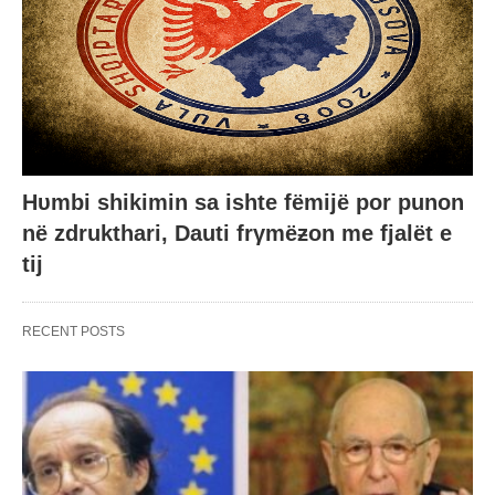
Hυmbi shikimin sa ishte fëmijë por punon
në zdrukthari, Dauti frγmëƶon me fjalët e
tij
RECENT POSTS