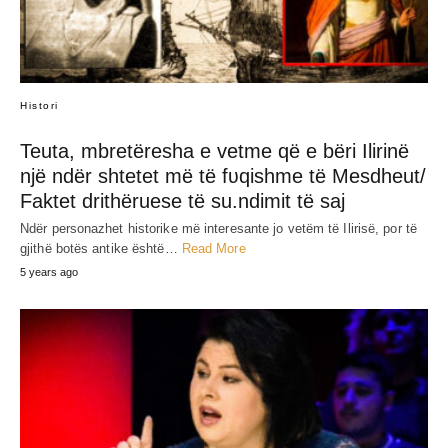
Histori
Teuta, mbretëresha e vetme që e bëri Ilirinë
një ndër shtetet më të fʋqishme të Mesdheut/
Faktet drithëruese të su.ndimit të saj
Ndër personazhet historike më interesante jo vetëm të Ilirisë, por të
gjithë botës antike është…
Read More
5 years ago