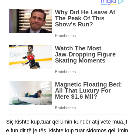
Siç kishte kup.tuar qëll.imin kundër atij vetë mua.jt
e fun.dit të je.tës, kishte kup.tuar sidomos qëll.imin