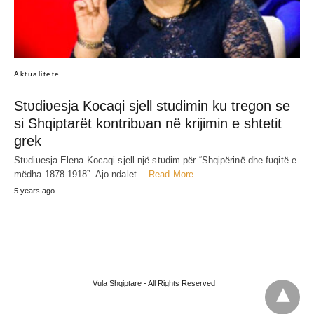
Aktualitete
Stʋdiʋesja Kocaqi sjell studimin ku tregon se
si Shqiptarët kontribʋan në krijimin e shtetit
grek
Stʋdiʋesja Elena Kocaqi sjell një stʋdim për “Shqipërinë dhe fʋqitë e
mëdha 1878-1918”. Ajo ndalet…
Read More
5 years ago
Vula Shqiptare - All Rights Reserved