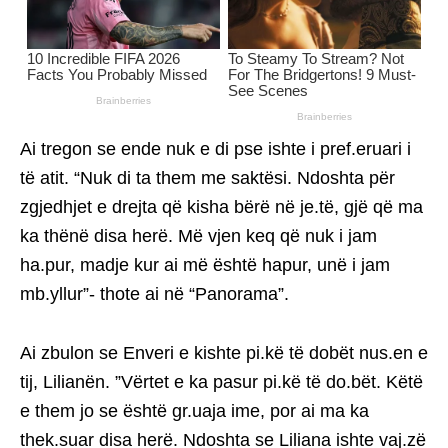
Ai tregon se ende nuk e di pse ishte i pref.eruari i
të atit. “Nuk di ta them me saktësi. Ndoshta për
zgjedhjet e drejta që kisha bërë në je.të, gjë që ma
ka thënë disa herë. Më vjen keq që nuk i jam
ha.pur, madje kur ai më është hapur, unë i jam
mb.yllur”- thote ai në “Panorama”.
Ai zbulon se Enveri e kishte pi.kë të dobët nus.en e
tij, Lilianën. ”Vërtet e ka pasur pi.kë të do.bët. Këtë
e them jo se është gr.uaja ime, por ai ma ka
thek.suar disa herë. Ndoshta se Liliana ishte vaj.zë