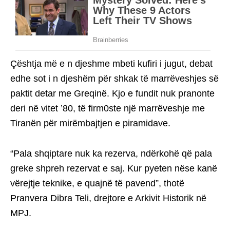
Çështja më e n djeshme mbeti kufiri i jugut, debat
edhe sot i n djeshëm për shkak të marrëveshjes së
paktit detar me Greqinë. Kjo e fundit nuk pranonte
deri në vitet ’80, të firm0ste një marrëveshje me
Tiranën për mirëmbajtjen e piramidave.
“Pala shqiptare nuk ka rezerva, ndërkohë që pala
greke shpreh rezervat e saj. Kur pyeten nëse kanë
vërejtje teknike, e quajnë të pavend”, thotë
Pranvera Dibra Teli, drejtore e Arkivit Historik në
MPJ.