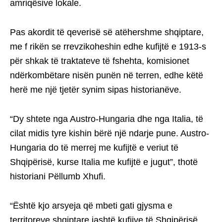
amriqësive lokale.
Pas akordit të qeverisë së atëhershme shqiptare,
me f rikën se rrevzikoheshin edhe kufijtë e 1913-s
për shkak të traktateve të fshehta, komisionet
ndërkombëtare nisën punën në terren, edhe këtë
herë me një tjetër synim sipas historianëve.
“Dy shtete nga Austro-Hungaria dhe nga Italia, të
cilat midis tyre kishin bërë një ndarje pune. Austro-
Hungaria do të merrej me kufijtë e veriut të
Shqipërisë, kurse Italia me kufijtë e jugut”, thotë
historiani Pëllumb Xhufi.
“Është kjo arsyeja që mbeti gati gjysma e
territoreve shqiptare jashtë kufijve të Shqipërisë