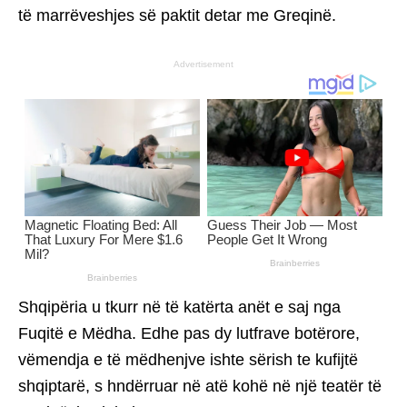
të marrëveshjes së paktit detar me Greqinë.
Advertisement
Shqipëria u tkurr në të katërta anët e saj nga
Fuqitë e Mëdha. Edhe pas dy lutfrave botërore,
vëmendja e të mëdhenjve ishte sërish te kufijtë
shqiptarë, s hndërruar në atë kohë në një teatër të