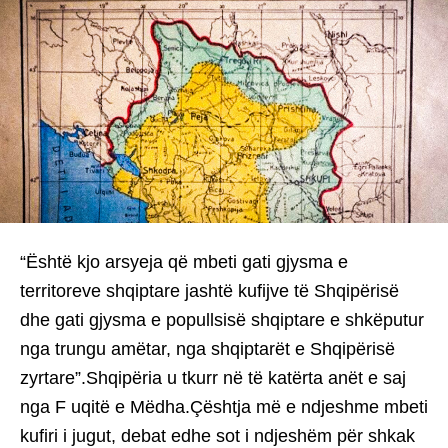
“Është kjo arsyeja që mbeti gati gjysma e
territoreve shqiptare jashtë kufijve të Shqipërisë
dhe gati gjysma e popullsisë shqiptare e shkëputur
nga trungu amëtar, nga shqiptarët e Shqipërisë
zyrtare”.Shqipëria u tkurr në të katërta anët e saj
nga F uqitë e Mëdha.Çështja më e ndjeshme mbeti
kufiri i jugut, debat edhe sot i ndjeshëm për shkak