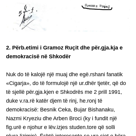
2. Përb.etimi i Gramoz Ruçit dhe për.gja.kja e
demokracisë në Shkodër
Nuk do të kalojë një muaj dhe egë.rshani fanatik
«Cigarja», do të formulojë një ur.dhër tjetër, që do
të sjellë për.gja.kjen e Shkodrës me 2 prill 1991,
duke v.ra.rë katër djem të rinj, he.ronj të
demokracisë: Besnik Ceka, Bujar Bishanaku,
Nazmi Kryeziu dhe Arben Broci (ky i fundit një
fig.urë e njohur e lëv.izjes studen.tore që solli
plura.lizimin). Është interesante se vra.sjet e bëra