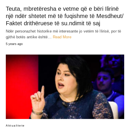
Teuta, mbretëresha e vetme që e bëri Ilirinë
një ndër shtetet më të fʋqishme të Mesdheut/
Faktet drithëruese të su.ndimit të saj
Ndër personazhet historike më interesante jo vetëm të Ilirisë, por të
gjithë botës antike është…
Read More
5 years ago
Aktualitete