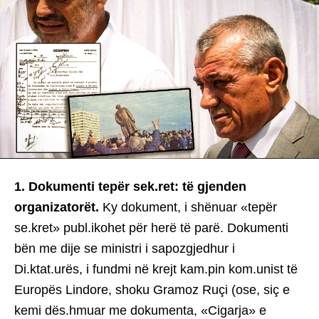
1. Dokumenti tepër sek.ret: të gjenden
organizatorët.
Ky dokument, i shënuar «tepër
se.kret» publ.ikohet për herë të parë. Dokumenti
bën me dije se ministri i sapozgjedhur i
Di.ktat.urës, i fundmi në krejt kam.pin kom.unist të
Europës Lindore, shoku Gramoz Ruçi (ose, siç e
kemi dës.hmuar me dokumenta, «Cigarja» e