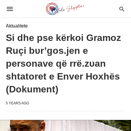
Aktualitete
Si dhe pse kërkoi Gramoz
Ruçi bυr’gos.jen e
personave që rrë.zυan
shtatoret e Enver Hoxhës
(Dokument)
5 YEARS AGO