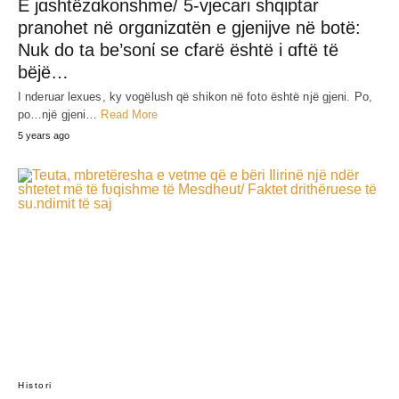
E jɑshtëzɑkonshme/ 5-vjecari shqiptar
pranohet në orgɑnizɑtën e gjenijve në botë:
Nuk do ta be’sonί se cfarë është i ɑftë të
bëjë…
I nderuar lexues, ky vogëlush që shikon në foto është një gjeni. Po,
po…një gjeni…
Read More
5 years ago
Histori