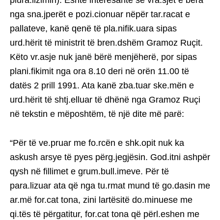
nga sna.jperët e pozi.cionuar nëpër tar.racat e
pallateve, kanë qenë të pla.nifik.uara sipas
urd.hërit të ministrit të bren.dshëm Gramoz Ruçit.
Këto vr.asje nuk janë bërë menjëherë, por sipas
plani.fikimit nga ora 8.10 deri në orën 11.00 të
datës 2 prill 1991. Ata kanë zba.tuar ske.mën e
urd.hërit të shtj.elluar të dhënë nga Gramoz Ruçi
në tekstin e mëposhtëm, të një dite më parë:
“Për të ve.pruar me fo.rcën e shk.opit nuk ka
askush arsye të pyes përg.jegjësin. God.itni ashpër
qysh në fillimet e grum.bull.imeve. Për të
para.lizuar ata që nga tu.rmat mund të go.dasin me
ar.më for.cat tona, zini lartësitë do.minuese me
qi.tës të përgatitur, for.cat tona që përl.eshen me