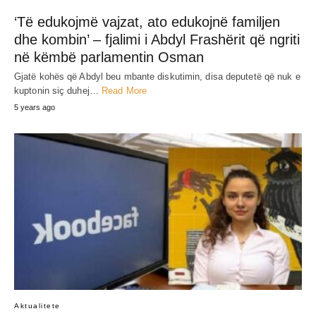
‘Të edukojmë vajzat, ato edukojnë familjen
dhe kombin’ – fjalimi i Abdyl Frashërit që ngriti
në këmbë parlamentin Osman
Gjatë kohës që Abdyl beu mbante diskutimin, disa deputetë që nuk e
kuptonin siç duhej…
Read More
5 years ago
Aktualitete