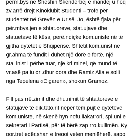
përm.bys në Sheshin Skënderbej e mandej u hoq
zv.arrë drejt Kinoklubit Studenti – trofe për
studentët në Grevën e Urisë. Jo, është fjala për
për.mbys.jen e shtat.oreve, stat.ujave dhe
statuetave të kësaj perë.ndiçke kom.uniste në të
gjitha qytetet e Shqipërisë. Shtetit kom.unist në
gr.ahma të fundit i duhet një dorë e fortë, një
stal.inist i përbe.tuar, një kri.minel, që mund të
vr.asë pa iu dri.dhur dora dhe Ramiz Alia e solli
nga Tepelena «Cigaren», shokun Gramoz.
Fill pas rrë.zimit dhe dhu.nimit të shta.toreve e
statujave të dik.tato.rit nëpër tem.pujt e qyteteve
kom.uniste, në skenë hyn nofu.llakatrori, spi.uni e
sekretari i Partisë, për të bërë zap rro.kullimën. Ky
por.tret egër.shan e tregoi veten menjëherë, sapo