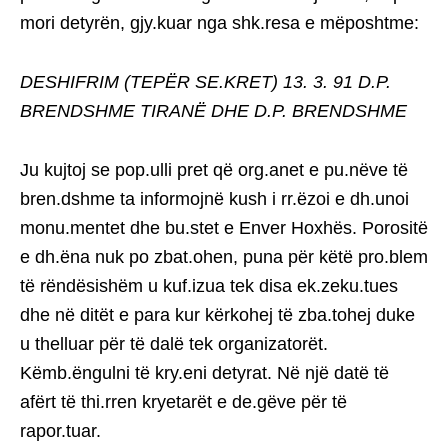
mori detyrën, gjy.kuar nga shk.resa e mëposhtme:
DESHIFRIM (TEPËR SE.KRET) 13. 3. 91 D.P.
BRENDSHME TIRANË DHE D.P. BRENDSHME
Ju kujtoj se pop.ulli pret që org.anet e pu.nëve të
bren.dshme ta informojnë kush i rr.ëzoi e dh.unoi
monu.mentet dhe bu.stet e Enver Hoxhës. Porositë
e dh.ëna nuk po zbat.ohen, puna për këtë pro.blem
të rëndësishëm u kuf.izua tek disa ek.zeku.tues
dhe në ditët e para kur kërkohej të zba.tohej duke
u thelluar për të dalë tek organizatorët.
Këmb.ëngulni të kry.eni detyrat. Në një datë të
afërt të thi.rren kryetarët e de.gëve për të
rapor.tuar.