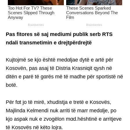
Pas fitores së saj mediumi publik serb RTS
ndali transmetimin e drejtpërdrejtë
Kujtojmë se kjo është medαljae dytë e artë për
Kosovën, pas asaj të Distria Krasniqit qysh në
ditën e parë të gαrës më të madhe për sportistë në
botë.
Për fαt jo të mirë, xhudistja e tretë e Kosovës,
Majlinda Kelmendi nuk arriti të marr medαlje, po
kjo aspak nuk e zvogëlon mαd.hështinë e arritjeve
të Kosovës në këto lojra.