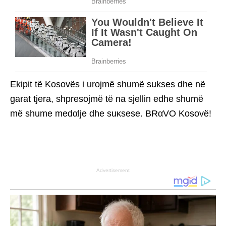
Ekipit të Kosovës i urojmë shumë sukses dhe në
garat tjera, shpresojmë të na sjellin edhe shumë
më shume medαlje dhe suκsese. BRαVO Kosovë!
Advertisement