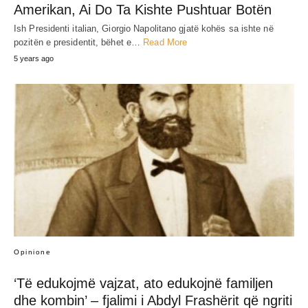
Amerikan, Ai Do Ta Kishte Pushtuar Botën
Ish Presidenti italian, Giorgio Napolitano gjatë kohës sa ishte në
pozitën e presidentit, bëhet e…
Read More
5 years ago
Opinione
‘Të edukojmë vajzat, ato edukojnë familjen
dhe kombin’ – fjalimi i Abdyl Frashërit që ngriti