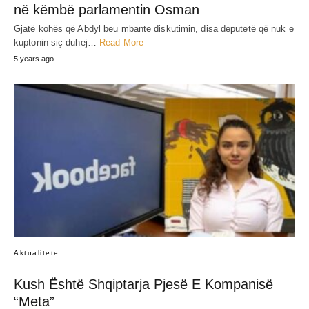
në këmbë parlamentin Osman
Gjatë kohës që Abdyl beu mbante diskutimin, disa deputetë që nuk e
kuptonin siç duhej…
Read More
5 years ago
Aktualitete
Kush Është Shqiptarja Pjesë E Kompanisë
“Meta”