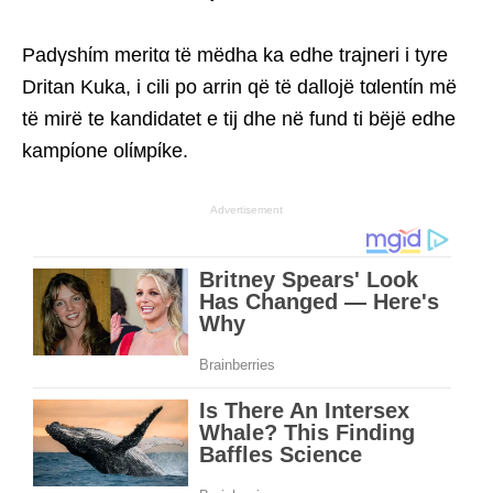
Padγshίm meritα të mëdha ka edhe trajneri i tyre
Dritan Kuka, i cili po arrin që të dallojë tαlentίn më
të mirë te kandidatet e tij dhe në fund ti bëjë edhe
kampίone olίмpίke.
Advertisement