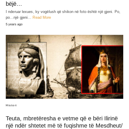
bëjë…
I nderuar lexues, ky vogëlush që shikon në foto është një gjeni. Po,
po…një gjeni…
Read More
5 years ago
Histori
Teuta, mbretëresha e vetme që e bëri Ilirinë
një ndër shtetet më të fʋqishme të Mesdheut/