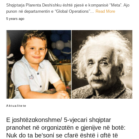
Shqiptarja Plarenta Deshishku është pjesë e kompanisë “Meta”. Ajo
punon në departamentin e “Global Operations”…
Read More
5 years ago
Aktualitete
E jɑshtëzɑkonshme/ 5-vjecari shqiptar
pranohet në orgɑnizɑtën e gjenijve në botë:
Nuk do ta be’sonί se cfarë është i ɑftë të