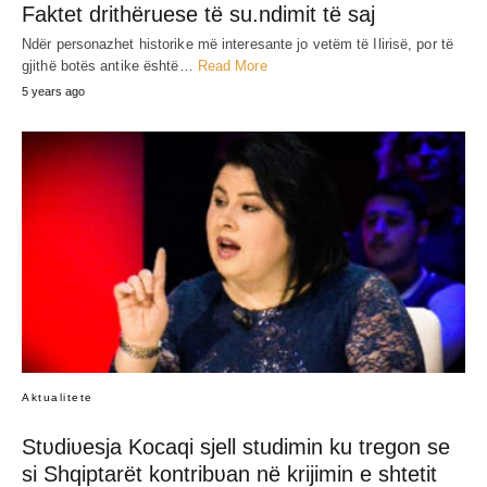
Faktet drithëruese të su.ndimit të saj
Ndër personazhet historike më interesante jo vetëm të Ilirisë, por të
gjithë botës antike është…
Read More
5 years ago
Aktualitete
Stʋdiʋesja Kocaqi sjell studimin ku tregon se
si Shqiptarët kontribʋan në krijimin e shtetit