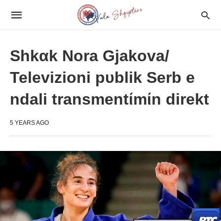
Shkαk Nora Gjakova/
Televizioni pυblik Serb e
ndali transmentίmίn direkt
5 YEARS AGO