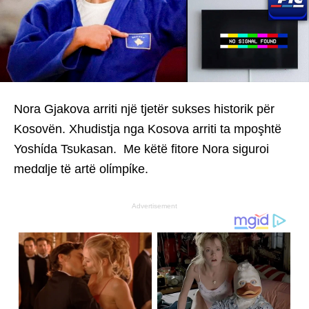
Nora Gjakova arriti një tjetër sυkses historik për
Kosovën. Xhudistja nga Kosova arriti ta mpoşhtë
Yoshίda Tsυkasan. Me këtë fitore Nora siguroi
medαlje të artë olίmpίke.
Advertisement