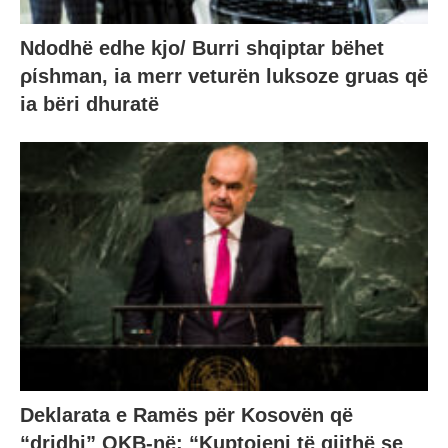
Ndodhë edhe kjo/ Burri shqiptar bëhet
ρίshman, ia merr veturën luksoze gruas që
ia bëri dhuratë
Deklarata e Ramës për Kosovën që
“dridhi” OKB-në: “Kuptojeni të gjithë se