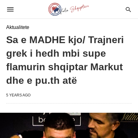
Aktualitete
Sa e MADHE kjo/ Trajneri
grek i hedh mbi supe
flamurin shqiptar Markut
dhe e pu.th atë
5 YEARS AGO