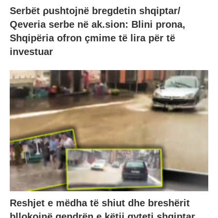
Serbët ρushtojnë bregdetin shqiptar/
Qeveria serbe në ak.sion: Blini prona,
Shqipëria ofron çmime të lira për të
investuar
Reshjet e mëdha të shiut dhe breshërit
bllokojnë qendrën e këtij qyteti shqiptar