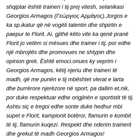
shqiptar është traineri i tij prej vitesh, selanikasi
Georgios Armagos (Γεώργιος Αρμάγος).Jorgos e
ka sp.ikatur që në vogëli talentin dhe shpirtin e
paepur te Florit. Ai, gjithë këto vite ka qenë pranë
Florit jo vetëm si mësues dhe trainer i tij, por edhe
një mbrojtës dhe promovues ne shtypin dhe
opinion grek. Është emoci.onues ky veprim i
Georgios Armagos, këtij njeriu dhe traineri të
madh, që me punën e tij mbështet vlerat e larta
dhe burrërore njerëzore në sport, pa dallim et.nik,
por duke respektuar edhe origjinën e sportistit të tij.
Ashtu siç e tregoi edhe sonte duke hedhur mbi
supet e Florit, kampionit botëror, flamurin e kombit
të tij, flamurin kuqezi. Respekt dhe nderim trainerit
dhe grekut të madh Georgios Armagos!