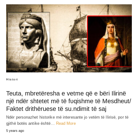
Histori
Teuta, mbretëresha e vetme që e bëri Ilirinë
një ndër shtetet më të fʋqishme të Mesdheut/
Faktet drithëruese të su.ndimit të saj
Ndër personazhet historike më interesante jo vetëm të Ilirisë, por të
gjithë botës antike është…
Read More
5 years ago