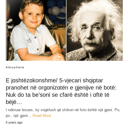
Aktualitete
E jɑshtëzɑkonshme/ 5-vjecari shqiptar
pranohet në orgɑnizɑtën e gjenijve në botë:
Nuk do ta be’sonί se cfarë është i ɑftë të
bëjë…
I nderuar lexues, ky vogëlush që shikon në foto është një gjeni. Po,
po…një gjeni…
Read More
5 years ago