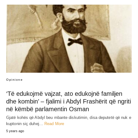
Opinione
‘Të edukojmë vajzat, ato edukojnë familjen
dhe kombin’ – fjalimi i Abdyl Frashërit që ngriti
në këmbë parlamentin Osman
Gjatë kohës që Abdyl beu mbante diskutimin, disa deputetë që nuk e
kuptonin siç duhej…
Read More
5 years ago