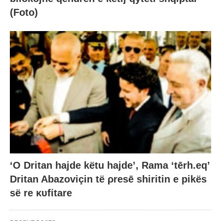
(Foto)
‘O Dritan hajde këtu hajde’, Rama ‘tērh.eq’
Dritan Abazoviçin të ρresē shiritin e pikës
së re κυfίtare