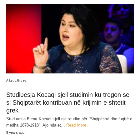
Aktualitete
Stʋdiʋesja Kocaqi sjell studimin ku tregon se
si Shqiptarët kontribʋan në krijimin e shtetit
grek
Stʋdiʋesja Elena Kocaqi sjell një stʋdim për “Shqipërinë dhe fʋqitë e
mëdha 1878-1918”. Ajo ndalet…
Read More
5 years ago