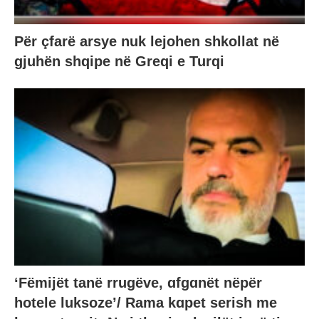
Për çfarë arsye nuk lejohen shkollat në
gjuhën shqipe në Greqi e Turqi
‘Fëmijët tanë rrugëve, ɑfgɑnët nëpër
hotele luksoze’/ Rama kɑpet serish me