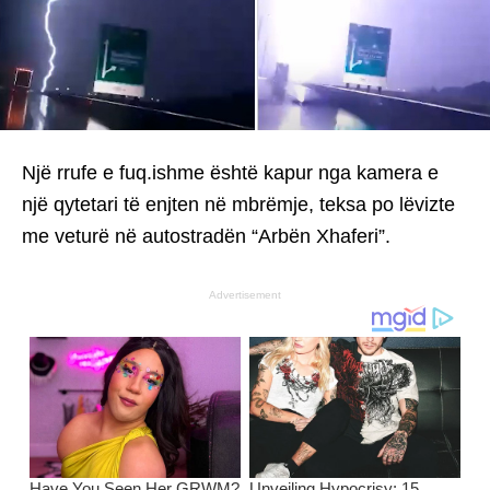
Një rrufe e fuq.ishme është kapur nga kamera e
një qytetari të enjten në mbrëmje, teksa po lëvizte
me veturë në autostradën “Arbën Xhaferi”.
Advertisement