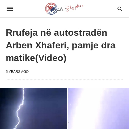
Rrufeja në autostradën
Arben Xhaferi, pamje dra
matike(Video)
5 YEARS AGO