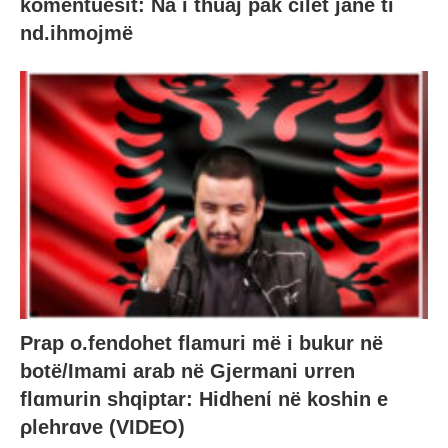
komentuesit: Na i thuaj pak cilët janë ti
nd.ihmojmë
Prap o.fendohet flamuri më i bukur në
botë/Imami arab në Gjermani υrren
flɑmurin shqiptar: Hidhenί në koshin e
ρlehrɑνe (VIDEO)