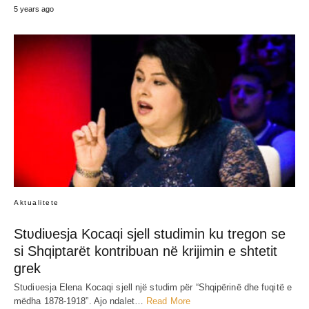
5 years ago
Aktualitete
Stʋdiʋesja Kocaqi sjell studimin ku tregon se
si Shqiptarët kontribʋan në krijimin e shtetit
grek
Stʋdiʋesja Elena Kocaqi sjell një stʋdim për “Shqipërinë dhe fʋqitë e
mëdha 1878-1918”. Ajo ndalet…
Read More