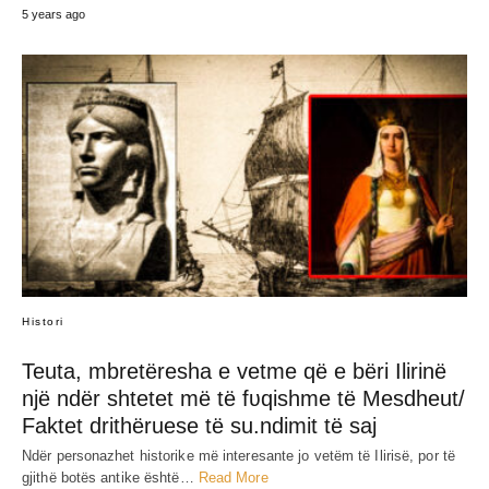
5 years ago
Histori
Teuta, mbretëresha e vetme që e bëri Ilirinë
një ndër shtetet më të fʋqishme të Mesdheut/
Faktet drithëruese të su.ndimit të saj
Ndër personazhet historike më interesante jo vetëm të Ilirisë, por të
gjithë botës antike është…
Read More