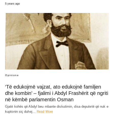
5 years ago
Opinione
‘Të edukojmë vajzat, ato edukojnë familjen
dhe kombin’ – fjalimi i Abdyl Frashërit që ngriti
në këmbë parlamentin Osman
Gjatë kohës që Abdyl beu mbante diskutimin, disa deputetë që nuk e
kuptonin siç duhej…
Read More