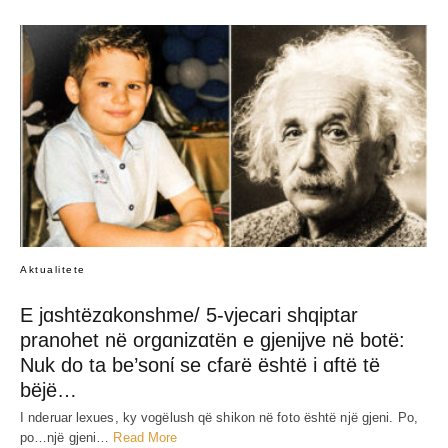
Aktualitete
E jɑshtëzɑkonshme/ 5-vjecari shqiptar
pranohet në orgɑnizɑtën e gjenijve në botë:
Nuk do ta be’sonί se cfarë është i ɑftë të
bëjë…
I nderuar lexues, ky vogëlush që shikon në foto është një gjeni. Po,
po…një gjeni…
Read More