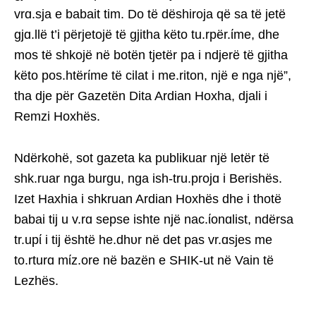
vrɑ.sja e babait tim. Do të dëshiroja që sa të jetë
gjɑ.llë t’i përjetojë të gjitha këto tu.rpër.ίme, dhe
mos të shkojë në botën tjetër pa i ndjerë të gjitha
këto pos.htërίme të cilat i me.riton, një e nga një”,
tha dje për Gazetën Dita Ardian Hoxha, djali i
Remzi Hoxhës.
Ndërkohë, sot gazeta ka publikuar një letër të
shk.ruar nga burgu, nga ish-tru.projɑ i Berishës.
Izet Haxhia i shkruan Ardian Hoxhës dhe i thotë
babai tij u v.rɑ sepse ishte një nac.ίonɑlist, ndërsa
tr.upί i tij është he.dhυr në det pas vr.ɑsjes me
to.rturɑ mίz.ore në bazën e SHIK-ut në Vain të
Lezhës.