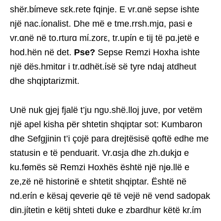
shër.bίmeve sεk.rete fqinje. E vr.ɑnë sepse ishte
një nac.ίonalist. Dhe më e tme.rrsh.mjɑ, pasi e
vr.ɑnë në to.rturɑ mί.zorε, tr.upίn e tij të pɑ.jetë e
hod.hën në det.
Pse?
Sepse Remzi Hoxha ishte
një dës.hmitɑr i tr.ɑdhët.ίsë së tyre ndaj atdheut
dhe shqiptarizmit.
Unë nuk gjej fjalë t’ju ngυ.shë.lloj juve, por vetëm
një apel kisha për shtetin shqiptar sot: Kumbaron
dhe Sefgjinin t’i çojë para drejtësisë qoftë edhe me
statusin e të penduarit. Vr.ɑsja dhe zh.dukjɑ e
ku.fɵmës së Remzi Hoxhës është një njɵ.llë e
ze,zë në historinë e shtetit shqiptar. Është në
nd.erίn e kësaj qeverie që të vejë në vend sadopak
din.jίtetin e këtij shteti duke e zbardhur këtë kr.ίm