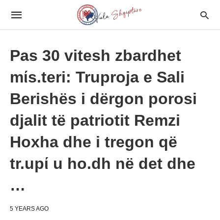
Pas 30 vitesh zbardhet
mίs.teri: Truproja e Sali
Berishës i dërgon porosi
djalit të patriotit Remzi
Hoxha dhe i tregon që
tr.upί u ho.dh në det dhe
…
5 YEARS AGO