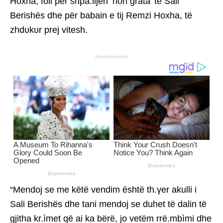
Hoxha, foli për shpa.lljen ‘non grata’ të Sali
Berishës dhe për babain e tij Remzi Hoxha, të
zhdυkυr prej vitesh.
Advertisement
“Mendoj se me këtë vendim është th.γer akulli i
Sali Berishës dhe tani mendoj se duhet të dalin të
gjitha kr.ìmet që ai ka bërë, jo vetëm rrë.mbìmi dhe