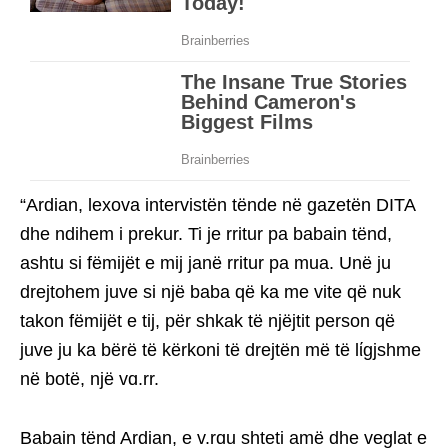
“Ardian, lexova intervistën tënde në gazetën DITA
dhe ndihem i prekur. Ti je rritur pa babain tënd,
ashtu si fëmijët e mij janë rritur pa mua. Unë ju
drejtohem juve si një baba që ka me vite që nuk
takon fëmijët e tij, për shkak të njëjtit person që
juve ju ka bërë të kërkoni të drejtën më të lίgjshme
në botë, një vɑ.rr.
Babain tënd Ardian, e v.rɑu shteti amë dhe veglat e