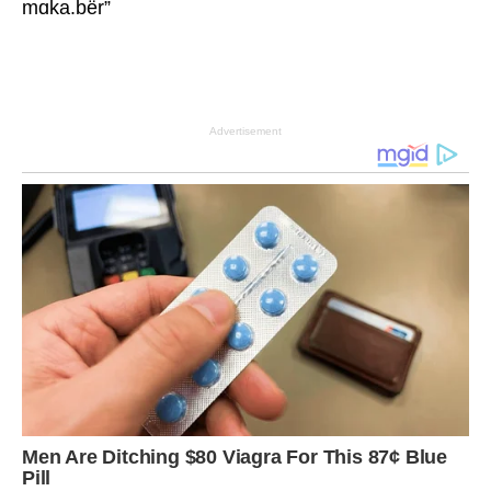
mɑka.bër”
Advertisement