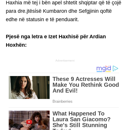
Haxhia më tej i bën apel shtetit shqiptar që të çojë
para dre.jtësίsë Kumbaron dhe Sefgjinin qoftë
edhe në statusin e të penduarit.
Pjesë nga letra e Izet Haxhisë për Ardian
Hoxhën:
Advertisement