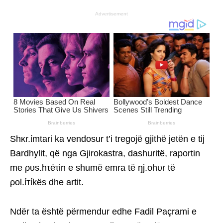
Advertisement
Shκr.ίmtari ka vendosur t’i tregojë gjithë jetën e tij
Bardhylit, që nga Gjirokastra, dashuritë, raportin
me ρυs.hτéτin e shumë emra të ŋj.ohυr të
ρol.ίтίkës dhe artit.
Ndër ta është përmendur edhe Fadil Paçrami e