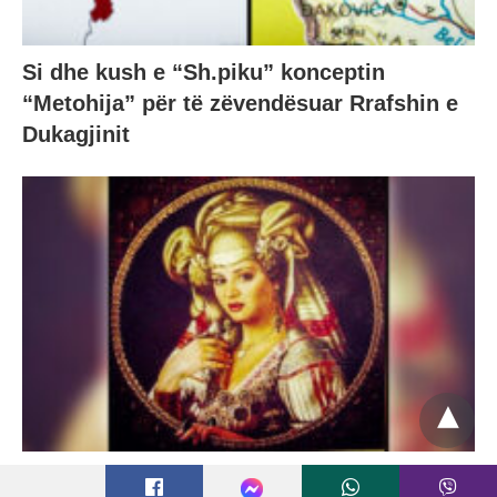
Si dhe kush e “Sh.piku” konceptin
“Metohija” për të zëvendësuar Rrafshin e
Dukagjinit
Historί si e Helenës së Trojës/ Jerina