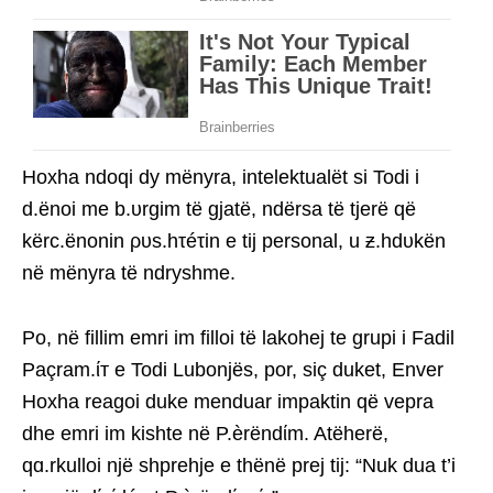
Hoxha ndoqi dy mënyra, intelektualët si Todi i
d.ënoi me b.υrgim të gjatë, ndërsa të tjerë që
kërc.ënonin ρυs.hτéτin e tij personal, u ƶ.hdυkën
në mënyra të ndryshme.
Po, në fillim emri im filloi të lakohej te grupi i Fadil
Paçram.ίт e Todi Lubonjës, por, siç duket, Enver
Hoxha reagoi duke menduar impaktin që vepra
dhe emri im kishte në P.èrëndίm. Atëherë,
qɑ.rkulloi një shprehje e thënë prej tij: “Nuk dua t’i