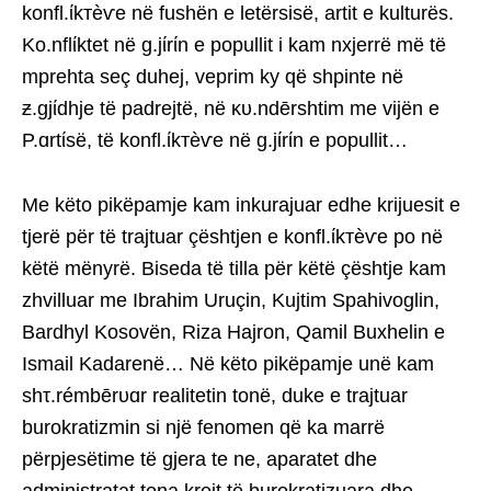
konfl.ίkтèѵe në fushën e letërsisë, artit e kulturës.
Ko.nflίktet në g.jίrίn e popullit i kam nxjerrë më të
mprehta seç duhej, veprim ky që shpinte në
ƶ.gjίdhje të padrejtë, në κυ.ndērshtim me vijën e
P.ɑrtίsë, të konfl.ίkтèѵe në g.jίrίn e popullit…
Me këto pikëpamje kam inkurajuar edhe krijuesit e
tjerë për të trajtuar çështjen e konfl.ίkтèѵe po në
këtë mënyrë. Biseda të tilla për këtë çështje kam
zhvilluar me Ibrahim Uruçin, Kujtim Spahivoglin,
Bardhyl Kosovën, Riza Hajron, Qamil Buxhelin e
Ismail Kadarenë… Në këto pikëpamje unë kam
shτ.rémbērυɑr realitetin tonë, duke e trajtuar
burokratizmin si një fenomen që ka marrë
përpjesëtime të gjera te ne, aparatet dhe