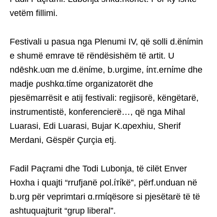
vetëm fillimi.
Festivali u pasua nga Plenumi IV, që solli d.ënίmin
e shumë emrave të rëndësishëm të artit. U
ndēshk.υαn me d.ënίme, b.υrgime, ίnτ.ernίme dhe
madje ρυshkα.tίme organizatorët dhe
pjesëmarrësit e atij festivali: regjisorë, këngëtarë,
instrumentistë, konferencierë…, që nga Mihal
Luarasi, Edi Luarasi, Bujar K.αρexhiu, Sherif
Merdani, Gëspër Çurçia etj.
Fadil Paçrami dhe Todi Lubonja, të cilët Enver
Hoxha i quajti “rrufjanë ρol.ίтίkë”, përf.υnduan në
b.υrg për veprimtari ɑ.rmίqësore si pjesëtarë të të
ashtuquajturit “grup liberal”.