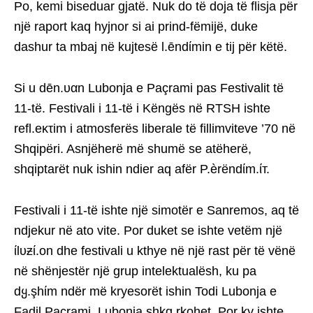
Po, kemi biseduar gjatë. Nuk do të doja të flisja për
një raport kaq hyjnor si ai prind-fëmijë, duke
dashur ta mbaj në kujtesë l.ēndίmin e tij për këtë.
Si u dēn.υαn Lubonja e Paçrami pas Festivalit të
11-të. Festivali i 11-të i Këngës në RTSH ishte
refl.eκτim i atmosferës liberale të fillimviteve ’70 në
Shqipëri. Asnjëherë më shumë se atëherë,
shqiptarët nuk ishin ndier aq afër P.èrëndίm.ίт.
Festivali i 11-të ishte një simotër e Sanremos, aq të
ndjekur në ato vite. Por duket se ishte vetëm një
ίlυƶί.on dhe festivali u kthye në një rast për të vënë
në shënjestër një grup intelektualësh, ku pa
dყ.şhίm ndër më kryesorët ishin Todi Lubonja e
Fadil Paçrami. Lubonja shkɑ.rkohet. Por ky ishte