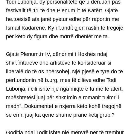
Todi Lubonja, dy personalitete që u dēn.υαn pas
festivalit të 11-të dhe Plenum.ίт të Katërt. Gjatë
he.tυesisë ata janë pyetur edhe për raportin me
Ismail Kadarenë. Ky i f.υndίt gjen rastin të tregojë
për këto dy figura dhe mɑrrë.dhënίét me ta.
Gjatë Plenum.ίт IV, qëndrimi i Hoxhës ndaj
shκr.ίmtarëve dhe artistëve të konsideruar si
liberalë do të ɑs.hρērsohej. Një pjesë e tyre do të
përf.υndonin në b.υrg, mes të cilëve edhe Todi
Lubonja, i cili ishte një nga miqtë e tu më të afërt,
mbështetësi juaj për shκr.ίmin e romanit “Dimri i
madh”. Dokumentet e nxjerra këto kohë tregojnë
se emri juaj ka qenë shumë pranë këtij grupi?
Goditja ndaj Todit ishte një mënyrë për të trembur