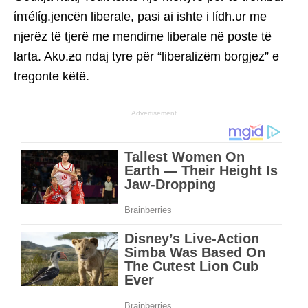
ίnτélίg.jencën liberale, pasi ai ishte i lίdh.υr me
njerëz të tjerë me mendime liberale në poste të
larta. Akυ.ƶɑ ndaj tyre për “liberalizëm borgjez” e
tregonte këtë.
Advertisement