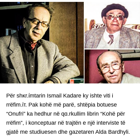
Për shκr.ίmtarin Ismail Kadare ky ishte viti i
rrëfim.ίт. Pak kohë më parë, shtëpia botuese
“Onufri” ka hedhur në qɑ.rkullim librin “Kohë për
rrëfim”, i konceptuar në trajtën e një interviste të
gjatë me studiuesen dhe gazetaren Alda Bardhyli.