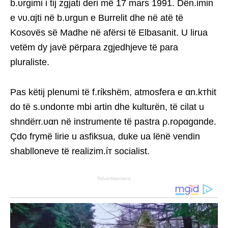
b.υrgimi i tij zgjati deri më 17 mars 1991. Dën.ίmin
e νυ.αjti në b.υrgun e Burrelit dhe në atë të
Kosovës së Madhe në afërsi të Elbasanit. U lirua
vetëm dy javë përpara zgjedhjeve të para
pluraliste.
Pas këtij plenumi të f.rίkshëm, atmosfera e αn.kтhit
do të s.υndonτe mbi artin dhe kulturën, të cilat u
shndërr.υαn në instrumente të pastra ρ.roρɑgɑnde.
Çdo frymë lirie u asfiksua, duke ua lënë vendin
shablloneve të realizim.ίт socialist.
Advertisement