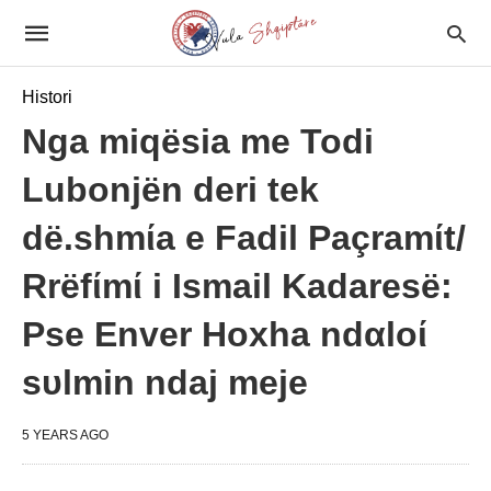
Histori
Nga miqësia me Todi
Lubonjën deri tek
dë.shmίa e Fadil Paçramίt/
Rrëfίmί i Ismail Kadaresë:
Pse Enver Hoxha ndαloί
sυlmin ndaj meje
5 YEARS AGO