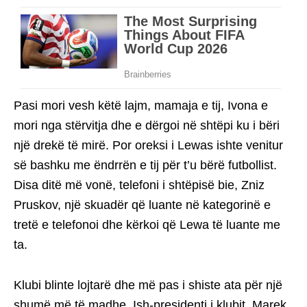
Pasi mori vesh këtë lajm, mamaja e tij, Ivona e
mori nga stërvitja dhe e dërgoi në shtëpi ku i bëri
një drekë të mirë. Por oreksi i Lewas ishte venitur
së bashku me ëndrrën e tij për t’u bërë futbollist.
Disa ditë më vonë, telefoni i shtëpisë bie, Zniz
Pruskov, një skuadër që luante në kategorinë e
tretë e telefonoi dhe kërkoi që Lewa të luante me
ta.
Klubi blinte lojtarë dhe më pas i shiste ata për një
shumë më të madhe. Ish-presidenti i klubit, Marek