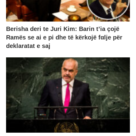
Berisha deri te Juri Kim: Barin t’ia çojë
Ramës se ai e pi dhe të kërkojë fαlje për
deklaratat e saj