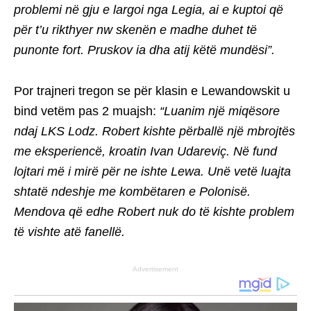
problemi në gju e largoi nga Legia, ai e kuptoi që
për t’u rikthyer nw skenën e madhe duhet të
punonte fort. Pruskov ia dha atij këtë mundësi”.
Por trajneri tregon se për klasin e Lewandowskit u
bind vetëm pas 2 muajsh:
“Luanim një miqësore
ndaj LKS Lodz. Robert kishte përballë një mbrojtës
me eksperiencë, kroatin Ivan Udareviç. Në fund
lojtari më i mirë për ne ishte Lewa. Unë vetë luajta
shtatë ndeshje me kombëtaren e Polonisë.
Mendova që edhe Robert nuk do të kishte problem
të vishte atë fanellë.
Advertisement