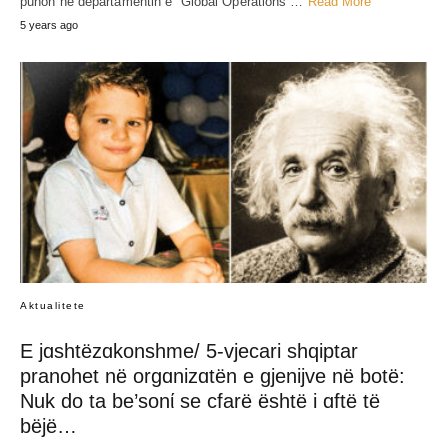
punon në departamentin e “Global Operations”…
Read More
5 years ago
Aktualitete
E jɑshtëzɑkonshme/ 5-vjecari shqiptar
pranohet në orgɑnizɑtën e gjenijve në botë:
Nuk do ta be’sonί se cfarë është i ɑftë të
bëjë…