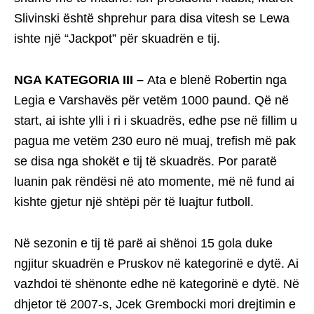
Slivinski është shprehur para disa vitesh se Lewa
ishte një “Jackpot” për skuadrën e tij.
NGA KATEGORIA III –
Ata e blenë Robertin nga
Legia e Varshavës për vetëm 1000 paund. Që në
start, ai ishte ylli i ri i skuadrës, edhe pse në fillim u
pagua me vetëm 230 euro në muaj, trefish më pak
se disa nga shokët e tij të skuadrës. Por paratë
luanin pak rëndësi në ato momente, më në fund ai
kishte gjetur një shtëpi për të luajtur futboll.
Në sezonin e tij të parë ai shënoi 15 gola duke
ngjitur skuadrën e Pruskov në kategorinë e dytë. Ai
vazhdoi të shënonte edhe në kategorinë e dytë. Në
dhjetor të 2007-s, Jcek Grembocki mori drejtimin e