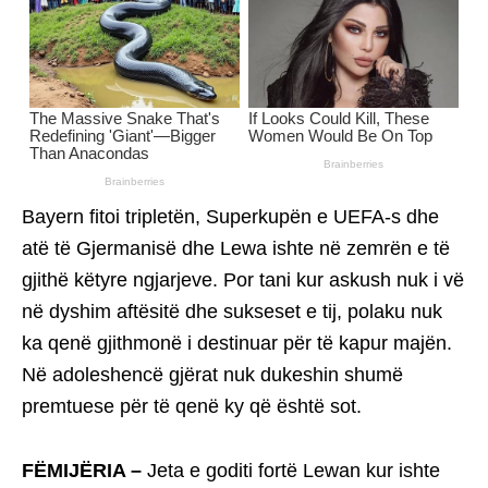
Bayern fitoi tripletën, Superkupën e UEFA-s dhe
atë të Gjermanisë dhe Lewa ishte në zemrën e të
gjithë këtyre ngjarjeve. Por tani kur askush nuk i vë
në dyshim aftësitë dhe sukseset e tij, polaku nuk
ka qenë gjithmonë i destinuar për të kapur majën.
Në adoleshencë gjërat nuk dukeshin shumë
premtuese për të qenë ky që është sot.
FËMIJËRIA –
Jeta e goditi fortë Lewan kur ishte