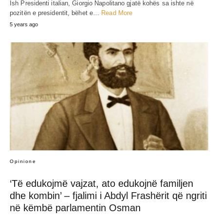
Ish Presidenti italian, Giorgio Napolitano gjatë kohës sa ishte në
pozitën e presidentit, bëhet e…
Read More
5 years ago
Opinione
‘Të edukojmë vajzat, ato edukojnë familjen
dhe kombin’ – fjalimi i Abdyl Frashërit që ngriti
në këmbë parlamentin Osman