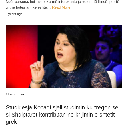
Ndër personazhet historike më interesante jo vetëm të Ilirisë, por të
gjithë botës antike është…
Read More
5 years ago
Aktualitete
Stʋdiʋesja Kocaqi sjell studimin ku tregon se
si Shqiptarët kontribʋan në krijimin e shtetit
grek