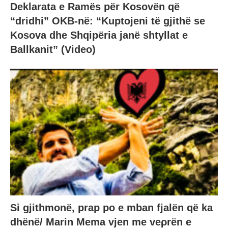
Deklarata e Ramës për Kosovën që
“dridhi” OKB-në: “Kuptojeni të gjithë se
Kosova dhe Shqipëria janë shtyllat e
Ballkanit” (Video)
Si gjithmonë, prap po e mban fjalën që ka
dhënë/ Marin Mema vjen me veρrën e