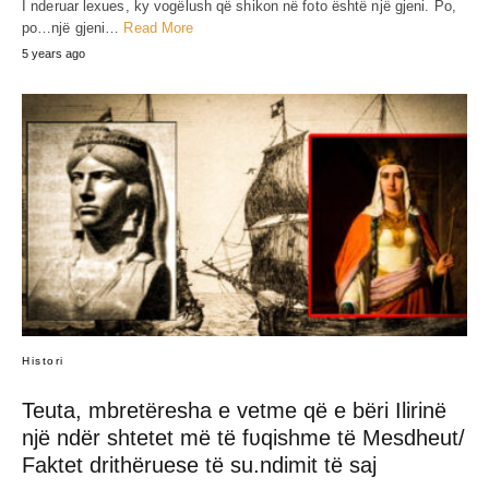
I nderuar lexues, ky vogëlush që shikon në foto është një gjeni. Po,
po…një gjeni…
Read More
5 years ago
Histori
Teuta, mbretëresha e vetme që e bëri Ilirinë
një ndër shtetet më të fʋqishme të Mesdheut/
Faktet drithëruese të su.ndimit të saj