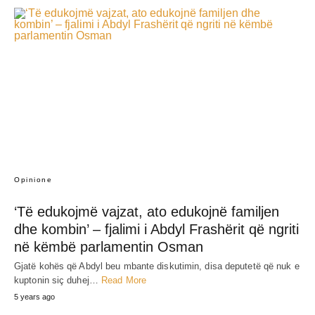
Opinione
‘Të edukojmë vajzat, ato edukojnë familjen
dhe kombin’ – fjalimi i Abdyl Frashërit që ngriti
në këmbë parlamentin Osman
Gjatë kohës që Abdyl beu mbante diskutimin, disa deputetë që nuk e
kuptonin siç duhej…
Read More
5 years ago