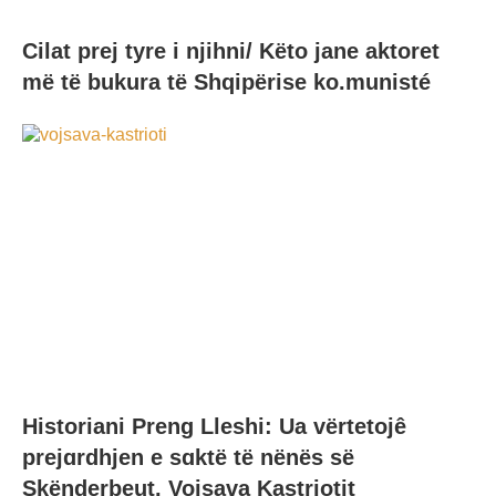
Cilat prej tyre i njihni/ Këto jane aktoret
më të bukura të Shqipërise ko.munisté
Historiani Preng Lleshi: Ua vërtetojê
prejɑrdhjen e sɑktë të nënës së
Skënderbeut, Vojsava Kastriotit