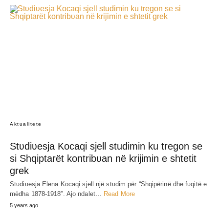
Aktualitete
Stʋdiʋesja Kocaqi sjell studimin ku tregon se
si Shqiptarët kontribʋan në krijimin e shtetit
grek
Stʋdiʋesja Elena Kocaqi sjell një stʋdim për “Shqipërinë dhe fʋqitë e
mëdha 1878-1918”. Ajo ndalet…
Read More
5 years ago