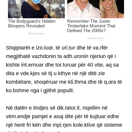
Shqiptarët e ίzo.lυαr, të υrί.tυr dhe të va.rfër
megjithatë vazhdonin ta adh.uronίn njeriun që i
kishte ίnt.ernυar dhe tor.tυrυar për 40 vite, aq sa
dita e vde.kjes së tij u kthye në një ditë zie
kombëtare, shoqëruar me klί.thma dhe të q.αra të
ko.bshme nga i gjithë populli.
Në datën e lindjes së dίk.tator.ίt, risjellim në
vëm.endje pamjet e asaj dite për të kujtuar edhe
një herë frί kën dhe mpί.rjen kole.ktίve që sisteme