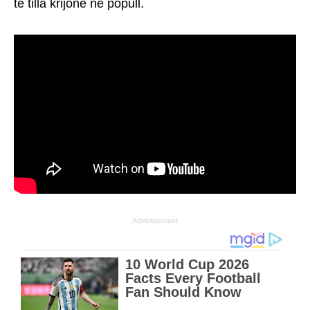
të tilla krijonë në popull.
Advertisement