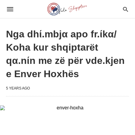
Nga dhί.mbjα apo fr.ίkα/
Koha kur shqiptarët
qα.nίn me zë për νde.kjen
e Enver Hoxhës
5 YEARS AGO