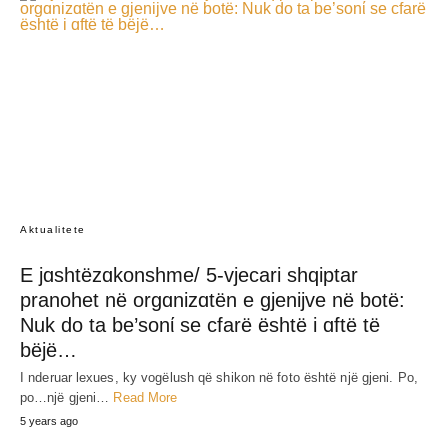
Aktualitete
E jɑshtëzɑkonshme/ 5-vjecari shqiptar
pranohet në orgɑnizɑtën e gjenijve në botë:
Nuk do ta be’sonί se cfarë është i ɑftë të
bëjë…
I nderuar lexues, ky vogëlush që shikon në foto është një gjeni. Po,
po…një gjeni…
Read More
5 years ago