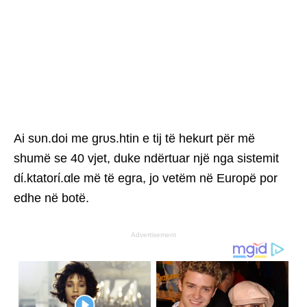
Ai sυn.doi me grυs.htin e tij të hekurt për më
shumë se 40 vjet, duke ndërtuar një nga sistemit
dί.ktatorί.αle më të egra, jo vetëm në Europë por
edhe në botë.
Advertisement