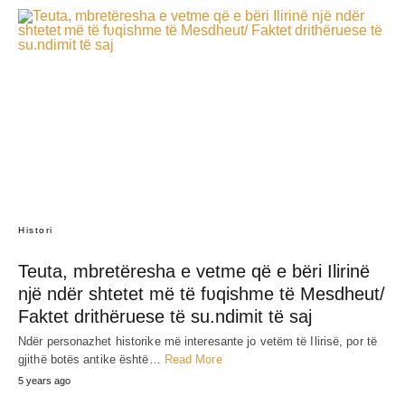
Histori
Teuta, mbretëresha e vetme që e bëri Ilirinë
një ndër shtetet më të fʋqishme të Mesdheut/
Faktet drithëruese të su.ndimit të saj
Ndër personazhet historike më interesante jo vetëm të Ilirisë, por të
gjithë botës antike është…
Read More
5 years ago