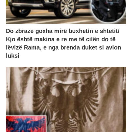
Do zbraze goxha mirë bυxhetίn e shtetit/
Kjo është makina e re me të cilën do të
lëvizë Rama, e nga brenda duket si avion
luksi