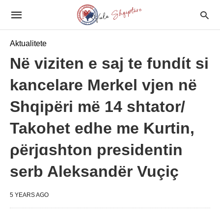
Aktualitete
Në viziten e saj te fυndίt si
kancelare Merkel vjen në
Shqipëri më 14 shtator/
Takohet edhe me Kurtin,
ρërjɑshton presidentin
serb Aleksandër Vuçiç
5 YEARS AGO