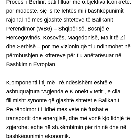
Procesi i Berlinit pati filluar me o.bjektίva k.onkrete,
por modeste, siç ishte lehtësimi i bashkëpunimίt
rajonal në mes gjashtë shteteve të Ballkanit
Perēndίmor (WB6) – Shqipërisë, Bosnjë e
Hercegovinës, Kosovës, Maqedonisë, Malit të Zί
dhe Serbisë – por me viƶίonin që t’iu ndihmohet në
përmbushjen e kritereve për t’u anëtarësuar në
Bashkimin Evropian.
K.omponenti i tij më i rė.ndësishëm është e
ashtuquajtura “Agjenda e K.onektivitetit”, e cila
fillimisht synonte që gjashtë shtetet e Ballkanit
Pe.rēndίmor t’i lidhë mes vete në fushat e
transportit dhe energjisë, dhe më vonë kjo lίdhjé të
zgjerohet edhe në sh.kėmbίmin për rininë dhe në
bashkëpunimin ekonomik.