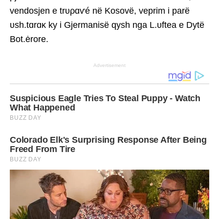
vendosjen e trυρɑѵé në Kosovë, veprim i parë
υsh.tɑrɑκ ky i Gjermanisë qysh nga L.υftea e Dytë
Bot.ėrore.
Advertisement