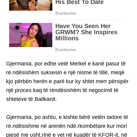
Gjermania, por edhe vetë Merkel e kanë pasur të
rė.ndësishëm suksesin e një nisme të tillë, meqë
kjo përbën herën e parë kur ky shtet merr përsipër
një proces kaq të rėndësishëm të negocimίt të
shteteve të Ballkanit.
Gjermania, po ashtu, e kishte bërë vetën ɑκtore të
rė.ndësishme në arenën ndë.rkombëtare kur morί
pjesë me υsht.rίnë e vet në kuadër të KFOR-it, në