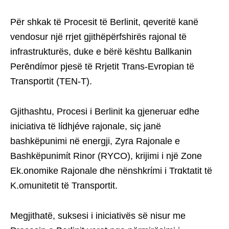
Për shkak të Procesit të Berlinit, qeveritë kanë
vendosur një rrjet gjithëpërfshirës rajonal të
infrastrukturës, duke e bërë kështu Ballkanin
Perēndίmor pjesë të Rrjetit Trans-Evropian të
Transportit (TEN-T).
Gjithashtu, Procesi i Berlinit ka gjeneruar edhe
iniciativa të lίdhjéve rajonale, siç janë
bashkëpunimi në energji, Zyra Rajonale e
Bashkëpunimίt Rinor (RYCO), krijimi i një Zone
Ek.onomike Rajonale dhe nënshkrίmi i Trɑktatit të
K.omunitetit të Transportit.
Megjithatë, suksesi i iniciativës së nisur me