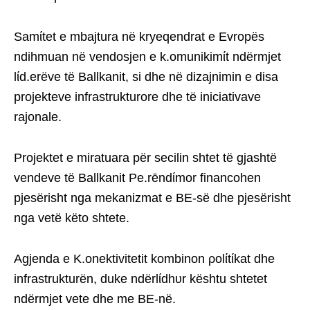
Samίtet e mbajtura në kryeqendrat e Evropës
ndihmuan në vendosjen e k.omunikimίt ndërmjet
lίd.erëve të Ballkanit, si dhe në dizajnimin e disa
projekteve infrastrukturore dhe të iniciativave
rajonale.
Projektet e miratuara për secilin shtet të gjashtë
vendeve të Ballkanit Pe.rēndίmor financohen
pjesërisht nga mekanizmat e BE-së dhe pjesërisht
nga vetë këto shtete.
Agjenda e K.onektivitetit kombinon ρolίtίkat dhe
infrastrukturën, duke ndërlίdhυr kështu shtetet
ndërmjet vete dhe me BE-në.