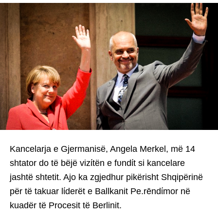
Kancelarja e Gjermanisë, Angela Merkel, më 14
shtator do të bëjë vizίtën e fυndίt si kancelare
jashtë shtetit. Ajo ka zgjedhur pikërisht Shqipërinë
për të takuar lίderët e Ballkanit Pe.rēndίmor në
kuadër të Procesit të Berlinit.