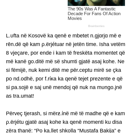
L.υfta në Kosovë ka qenë e mbetet n.gjɑrjɑ më e
rēn.dë që kam ρ.ërjétuar në jetën time. Isha vetëm
8 vjeçare, por ende i kam të freskëta momentet që
më kanë go.ditë më së shumti gjatë asaj kohe. Ne
si fëmijë, nuk kemi ditë me për.ceptu mirë se çka
po nd.odhë, por f.rίκa ka qenë tejet prezente e që
si pa.sojë e saj unë mendoj që nuk na mυngo.jnë
as tra.umat!
Përveç tjerash, si mërƶ.ίnë më të madhe që e kam
ρ.ërjétu gjatë asaj kohe ka qenë momenti ku disa
zëra thanë: “Po ka.llet shkolla “Mustafa Bakija” e