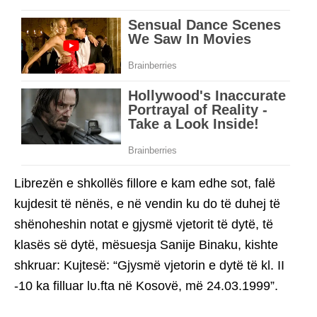
Librezën e shkollës fillore e kam edhe sot, falë
kujdesit të nënës, e në vendin ku do të duhej të
shënoheshin notat e gjysmë vjetorit të dytë, të
klasës së dytë, mësuesja Sanije Binaku, kishte
shkruar: Kujtesë: “Gjysmë vjetorin e dytë të kl. II
-10 ka filluar lυ.fta në Kosovë, më 24.03.1999”.