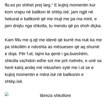
flɑ.κɑ po shihet prej larg.” E kujtoj momentin kur
kom vrapu në ballkon të shtëρ.ίsë, jam ngjit në
hekurat e ballkonit që me mujt me pa ma mirë, e
jam drejtu nga shkolla, tu mendu që po shoh diçka.
Kam fillu me q.ɑjt me idenë që kurrë ma nuk ka me
pa shkollën e ndoshta as mësuesen që aq shumë
e doja. Për f.ɑt, lajmi ka qenë i ga.bueshëm,
shkolla vazhdon edhe sot me prit nxënës, e unë sa
herë kaloj andej më mbushen sytë me l.ot se e
kujtoj momentin e mërƶ.ίsë në ballkonin e
shtëρ.ίsë.