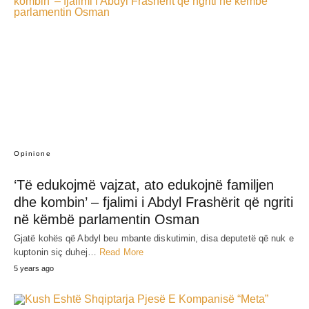
Opinione
‘Të edukojmë vajzat, ato edukojnë familjen
dhe kombin’ – fjalimi i Abdyl Frashërit që ngriti
në këmbë parlamentin Osman
Gjatë kohës që Abdyl beu mbante diskutimin, disa deputetë që nuk e
kuptonin siç duhej…
Read More
5 years ago