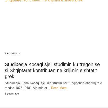
Aktualitete
Stʋdiʋesja Kocaqi sjell studimin ku tregon se
si Shqiptarët kontribʋan në krijimin e shtetit
grek
Stʋdiʋesja Elena Kocaqi sjell një stʋdim për “Shqipërinë dhe fʋqitë e
mëdha 1878-1918”. Ajo ndalet…
Read More
5 years ago