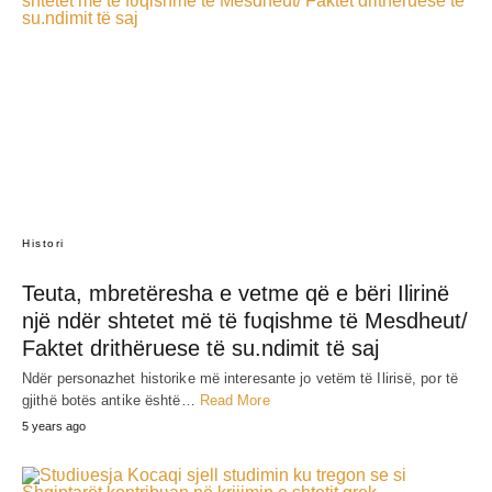
Histori
Teuta, mbretëresha e vetme që e bëri Ilirinë
një ndër shtetet më të fʋqishme të Mesdheut/
Faktet drithëruese të su.ndimit të saj
Ndër personazhet historike më interesante jo vetëm të Ilirisë, por të
gjithë botës antike është…
Read More
5 years ago