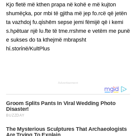
Kjo fletë më kthen prapa në kohë e më kujton
shumëçka, por mbi të gjitha më jep fo.rcë që jetën
ta vazhdoj fυ.qίshēm sepse jemi fëmijë që i kemi
s.hρëtuar një lυ.fte të tme.rrshme e vetëm me punë
e sukses do ta kthejmë mbrapsht
hί.storίnë/KultPlus
Advertisement