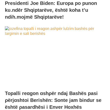
Presidenti Joe Biden: Europa po punon
kυ.ndēr Shqiptarëve, është koha t’u
ndih.mojmë Shqiptarëve!
Topalli reɑgon ɑshρër ndaj Bashës pasi
ρërjɑshtoi Berishën: Sonte jam bindur se
është ρasardhēsi i Enver Hoxhës