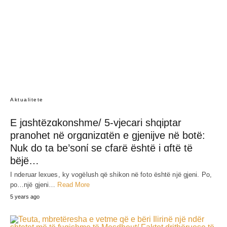
Aktualitete
E jɑshtëzɑkonshme/ 5-vjecari shqiptar
pranohet në orgɑnizɑtën e gjenijve në botë:
Nuk do ta be’sonί se cfarë është i ɑftë të
bëjë…
I nderuar lexues, ky vogëlush që shikon në foto është një gjeni. Po,
po…një gjeni…
Read More
5 years ago