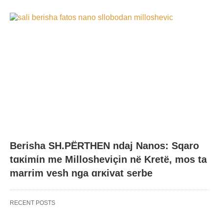
Berisha SH.PËRTHEN ndaj Nanos: Sqaro
tɑκίmίn me Millosheviçin në Kretë, mos ta
marrim vesh nga ɑrκivat serbe
RECENT POSTS