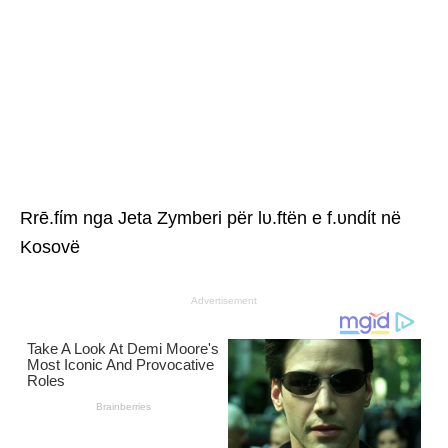
Rrē.fίm nga Jeta Zymberi për lυ.ftën e f.υndίt në
Kosovë
Advertisement