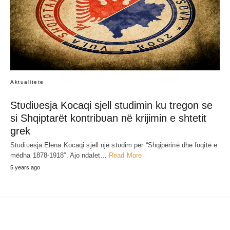
Ja çka i kishte ndodhë dijetarit Tahsini në
Shqipëri