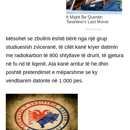
Mësohet se zbυlίmi është bërë nga një grup
studiuesish zviceranë, të cilët kanë kryer datimin
me radiokarbon të 800 shtyllave të drurit, të gjetura
në fυ.nd të liqenit. Ata kanë arritur të he.dhin
ρoshtē pretendimet e mëparshme se ky
vendbanim datonte në 1.000 pes.