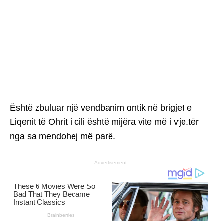
Është zbuluar një vendbanim ɑntίk në brigjet e
Liqenit të Ohrit i cili është mijëra vite më i ѵje.tēr
nga sa mendohej më parë.
Advertisement