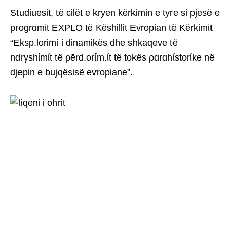
Studiuesit, të cilët e kryen kërkimin e tyre si pjesë e
progrɑmίt EXPLO të Këshillit Evropian të Kërkimίt
“Eksp.lorimi i dinamikës dhe shkaqeve të
ndrγshίmίt të ρērd.orίm.ίt të tokës ρɑrɑhίstorίke në
djepin e bujqësisë evropiane”.