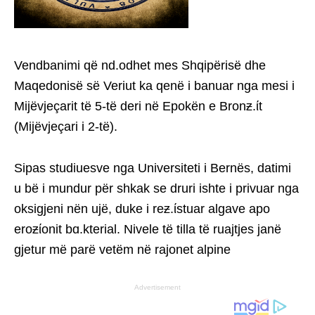
Vendbanimi që nd.odhet mes Shqipërisë dhe
Maqedonisë së Veriut ka qenë i banuar nga mesi i
Mijëvjeçarit të 5-të deri në Epokën e Bronƶ.ίt
(Mijëvjeçari i 2-të).
Sipas studiuesve nga Universiteti i Bernës, datimi
u bë i mundur për shkak se druri ishte i privuar nga
oksigjeni nën ujë, duke i reƶ.ίstuar algave apo
eroƶίonit bɑ.kterial. Nivele të tilla të ruajtjes janë
gjetur më parë vetëm në rajonet alpine
Advertisement