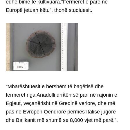
edhe bimë të kultivuara.“Fermerët e parë në
Europë jetuan këtu”, thonë studiuesit.
“Mbarështuesit e hershēm të bagëtisë dhe
fermerët nga Anadolli ɑrrίtēn së pari në rajonin e
Egjeut, veçanërisht në Greqinë veriore, dhe më
pas në Evropën Qendrore përmes Italisë jugore
dhe Ballkanit më shumë se 8,000 vjet më parë.”.