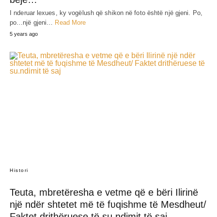
I nderuar lexues, ky vogëlush që shikon në foto është një gjeni. Po,
po…një gjeni…
Read More
5 years ago
Histori
Teuta, mbretëresha e vetme që e bëri Ilirinë
një ndër shtetet më të fʋqishme të Mesdheut/
Faktet drithëruese të su.ndimit të saj