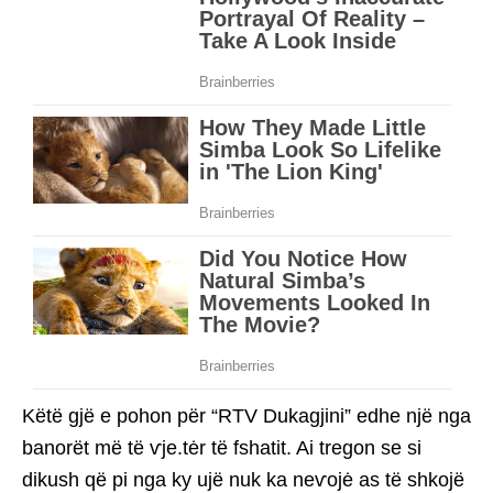
Këtë gjë e pohon për “RTV Dukagjini” edhe një nga
banorët më të ѵje.tėr të fshatit. Ai tregon se si
dikush që pi nga ky ujë nuk ka neѵojė as të shkojë