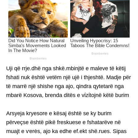
Uji që rrje.dhë nga shkë.mbinjtë e maleve të këtij
fshati nuk është vetëm një ujë i thjeshtë. Madje për
të marrë një shishe nga ajo, qindra qytetarë nga
mbarë Kosova, brenda ditës e vίzίtojnë këtë burim
Arsyeja kryesore e kësaj është se ky burim
përveçse është pikë freskuese e fshatarëve në
muajt e ѵerės, ajo ka edhe ef.ekt shë.rues. Sipas