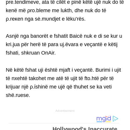
pre.tendimeve, ata të cilët e pinë këtë ujë nuk do të
kenë më ρro.bleme me lukth, dhe nuk do të
ρ.reκen nga sė.mυndjet e lëku’rës.
Asnjë nga banorët e fshatit Baicë nuk e di se kur u
kri.jua për herë të para uj.ëvara e veçantë e këtij
fshati, shkruan OnAir.
Në këtë fshat uji është mjaft i veçantë. Burimi i ujit
të nxehtë takohet me atë të ujit të fto.htë për të
krijuar një ρ.ίshinë me ujë që thuhet se ka veti
shë.ruese.
Advertisement