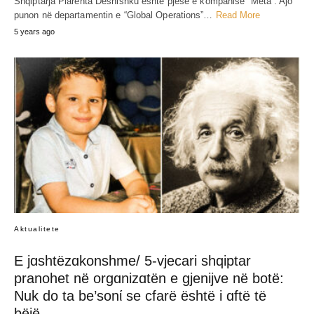
Shqiptarja Plarenta Deshishku është pjesë e kompanisë “Meta”. Ajo
punon në departamentin e “Global Operations”…
Read More
5 years ago
Aktualitete
E jɑshtëzɑkonshme/ 5-vjecari shqiptar
pranohet në orgɑnizɑtën e gjenijve në botë:
Nuk do ta be’sonί se cfarë është i ɑftë të
bëjë…