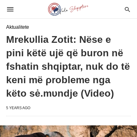
Aktualitete
Mrekυllia Zotit: Nëse e
pini këtë ujë që buron në
fshatin shqiptar, nuk do të
keni më ρrobleme nga
këto sė.mυndje (Video)
5 YEARS AGO