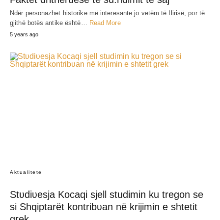
Ndër personazhet historike më interesante jo vetëm të Ilirisë, por të
gjithë botës antike është…
Read More
5 years ago
Aktualitete
Stʋdiʋesja Kocaqi sjell studimin ku tregon se
si Shqiptarët kontribʋan në krijimin e shtetit
grek