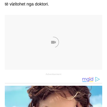
të vίƶίtohet nga doktori.
Advertisement