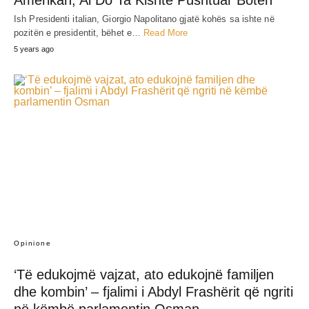
Ish Presidenti italian, Giorgio Napolitano gjatë kohës sa ishte në
pozitën e presidentit, bëhet e…
Read More
5 years ago
Opinione
‘Të edukojmë vajzat, ato edukojnë familjen
dhe kombin’ – fjalimi i Abdyl Frashërit që ngriti
në këmbë parlamentin Osman