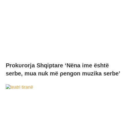
Prokυrorja Shqiptare ‘Nëna ime është
serbe, mua nuk më ρengon muzίka serbe’