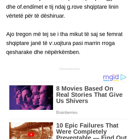
dhe of.endίmet e tij ndaj g.rɑve shqiptare linin
vërtetë për të dëshiruar.
Ajo tregon më tej se i tha mikut të saj se femrat
shqiptare janë të ѵ.υɑjtura pasi marrin rroga
qesharake dhe nëpërkëmben.
Advertisement