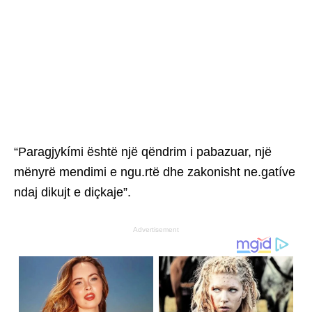
“Paragjykími është një qëndrim i pabazuar, një
mënyrë mendimi e ngu.rtë dhe zakonisht ne.gatíve
ndaj dikujt e diçkaje”.
Advertisement