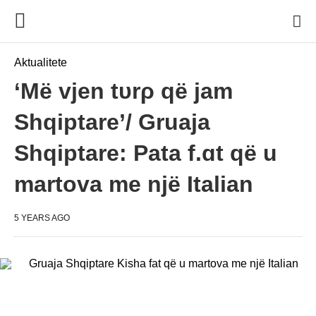
Aktualitete
‘Më vjen tυrρ që jam
Shqiptare’/ Gruaja
Shqiptare: Pata f.ɑt që u
martοva me një Italian
5 YEARS AGO