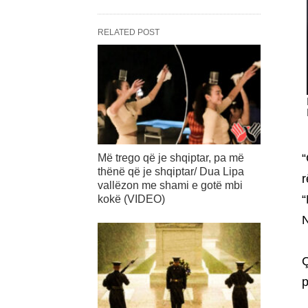
RELATED POST
“
Më trego që je shqiptar, pa më
thënë që je shqiptar/ Dua Lipa
r
vallëzon me shami e gotë mbi
“
kokë (VIDEO)
N
Ç
p