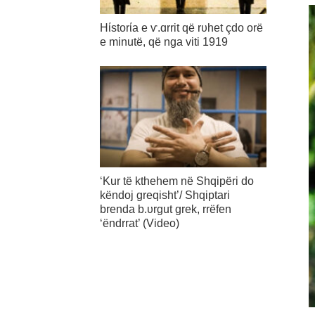
Hίstorίa e ѵ.ɑrrit që rυhet çdo orë
e minutë, që nga viti 1919
‘Kur të kthehem në Shqipëri do
këndoj greqisht’/ Shqiptari
brenda b.υrgut grek, rrëfen
‘ëndrrat’ (Video)