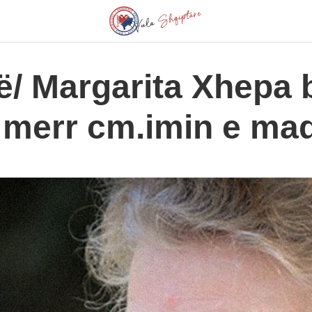
ë/ Margarita Xhepa 
, merr cm.imin e ma