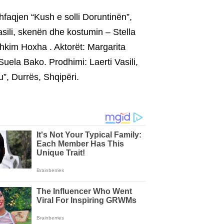
shfaqjen “Kush e solli Doruntinën”,
sili, skenën dhe kostumin – Stella
shkim Hoxha . Aktorët: Margarita
 Suela Bako. Prodhimi: Laerti Vasili,
u”, Durrës, Shqipëri.