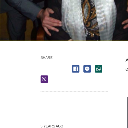
SHARE
A
e
5 YEARS AGO