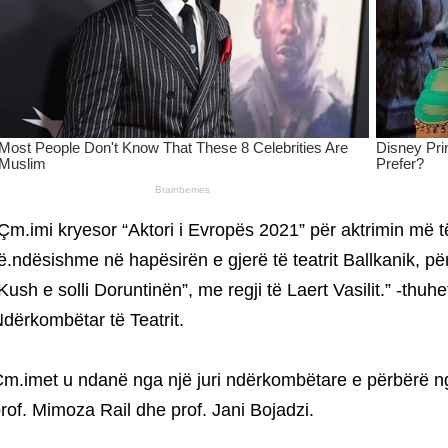
Çm.imi kryesor “Aktori i Evropës 2021” për aktrimin më të
ë.ndësishme në hapësirën e gjerë të teatrit Ballkanik, p
Kush e solli Doruntinën”, me regji të Laert Vasilit.” -thuhe
dërkombëtar të Teatrit.
m.imet u ndanë nga një juri ndërkombëtare e përbërë ng
rof. Mimoza Rail dhe prof. Jani Bojadzi.