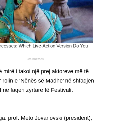
 mirë i takoi një prej aktoreve më të
ër rolin e ‘Nënës së Madhe’ në shfaqjen
t në faqen zyrtare të Festivalit
a: prof. Meto Jovanovski (president),