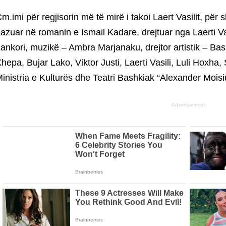
m.imi për regjisorin më të mirë i takoi Laert Vasilit, për 
azuar në romanin e Ismail Kadare, drejtuar nga Laerti Va
ankori, muzikë – Ambra Marjanaku, drejtor artistik – Ba
hepa, Bujar Lako, Viktor Justi, Laerti Vasili, Luli Hoxha,
inistria e Kulturës dhe Teatri Bashkiak “Alexander Moisi
Advertisement