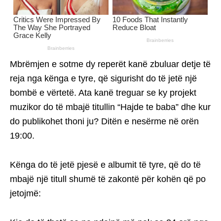
Mbrëmjen e sotme dy reperët kanë zbuluar detje të
reja nga kënga e tyre, që sigurisht do të jetë një
bombë e vërtetë. Ata kanë treguar se ky projekt
muzikor do të mbajë titullin “Hajde te baba” dhe kur
do publikohet thoni ju? Ditën e nesërme në orën
19:00.
Kënga do të jetë pjesë e albumit të tyre, që do të
mbajë një titull shumë të zakontë për kohën që po
jetojmë: