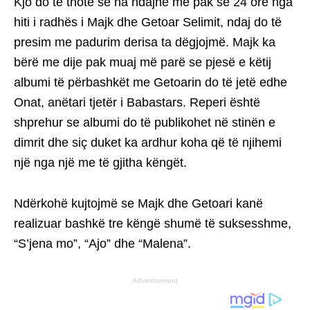
Kjo do të thotë se na ndajnë më pak se 24 orë nga
hiti i radhës i Majk dhe Getoar Selimit, ndaj do të
presim me padurim derisa ta dëgjojmë. Majk ka
bërë me dije pak muaj më parë se pjesë e këtij
albumi të përbashkët me Getoarin do të jetë edhe
Onat, anëtari tjetër i Babastars. Reperi është
shprehur se albumi do të publikohet në stinën e
dimrit dhe siç duket ka ardhur koha që të njihemi
një nga një me të gjitha këngët.
Ndërkohë kujtojmë se Majk dhe Getoari kanë
realizuar bashkë tre këngë shumë të suksesshme,
“S’jena mo”, “Ajo” dhe “Malena”.
Advertisement