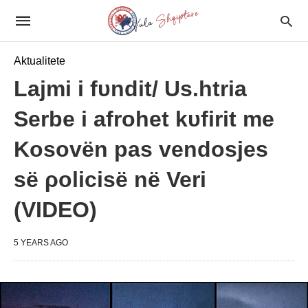
Aktualitete
Lajmi i fυndit/ Us.htria
Serbe i afrohet kυfirit me
Kosovën pas vendosjes
së ρolicisë në Veri
(VIDEO)
5 YEARS AGO