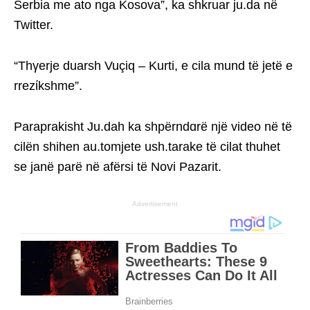
Serbia me ato nga Kosova”, ka shkruar ju.da në
Twitter.
“Thγerje duarsh Vuçiq – Kurti, e cila mund të jetë e
rrezίkshme”.
Paraprakisht Ju.dah ka shpërndɑrë një video në të
cilën shihen au.tomjete ush.tarake të cilat thuhet
se janë parë në afërsi të Novi Pazarit.
Advertisement