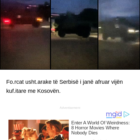
Fo.rcat usht.arake të Serbisë i janë afruar vijën
kuf.itare me Kosovën.
Advertisement