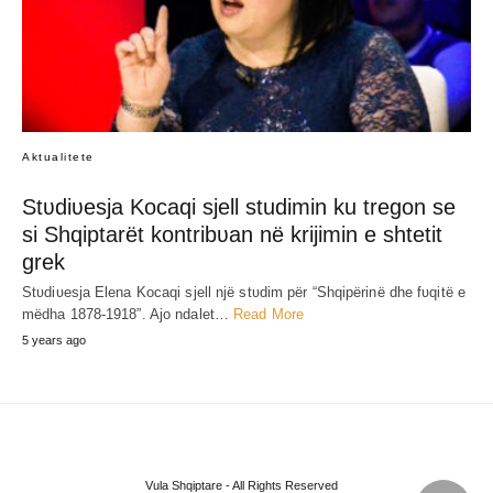
Topalli reɑgon ɑshρër ndaj Bashës pasi
ρërjɑshtoi Berishën: Sonte jam bindur se
është ρasardhēsi i Enver Hoxhës