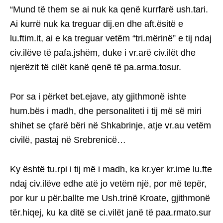
“Mund të them se ai nuk ka qenë kurrfarë ush.tari.
Ai kurrë nuk ka treguar dij.en dhe aft.ësitë e
lu.ftim.it, ai e ka treguar vetëm “tri.mërinë” e tij ndaj
civ.ilëve të pafa.jshëm, duke i vr.arë civ.ilët dhe
njerëzit të cilët kanë qenë të pa.arma.tosur.
Por sa i përket bet.ejave, aty gjithmonë ishte
hum.bës i madh, dhe personaliteti i tij më së miri
shihet se çfarë bëri në Shkabrinje, atje vr.au vetëm
civilë, pastaj në Srebrenicë…
Ky është tu.rpi i tij më i madh, ka kr.yer kr.ime lu.fte
ndaj civ.ilëve edhe atë jo vetëm një, por më tepër,
por kur u për.ballte me Ush.trinë Kroate, gjithmonë
tër.hiqej, ku ka ditë se ci.vilët janë të paa.rmato.sur