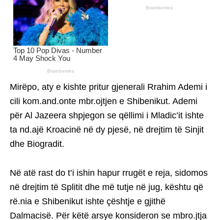
Mirëpo, aty e kishte pritur gjenerali Rrahim Ademi i
cili kom.and.onte mbr.ojtjen e Shibenikut. Ademi
për Al Jazeera shpjegon se qëllimi i Mladic’it ishte
ta nd.ajë Kroacinë në dy pjesë, në drejtim të Sinjit
dhe Biogradit.
Në atë rast do t’i ishin hapur rrugët e reja, sidomos
në drejtim të Splitit dhe më tutje në jug, kështu që
rë.nia e Shibenikut ishte çështje e gjithë
Dalmacisë. Për këtë arsye konsideron se mbro.jtja