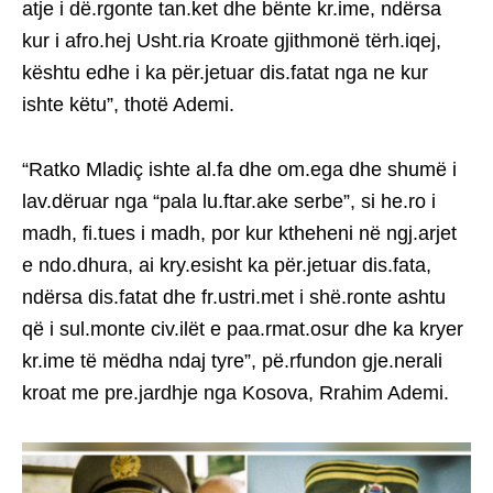
atje i dë.rgonte tan.ket dhe bënte kr.ime, ndërsa
kur i afro.hej Usht.ria Kroate gjithmonë tërh.iqej,
kështu edhe i ka për.jetuar dis.fatat nga ne kur
ishte këtu”, thotë Ademi.
“Ratko Mladiç ishte al.fa dhe om.ega dhe shumë i
lav.dëruar nga “pala lu.ftar.ake serbe”, si he.ro i
madh, fi.tues i madh, por kur ktheheni në ngj.arjet
e ndo.dhura, ai kry.esisht ka për.jetuar dis.fata,
ndërsa dis.fatat dhe fr.ustri.met i shë.ronte ashtu
që i sul.monte civ.ilët e paa.rmat.osur dhe ka kryer
kr.ime të mëdha ndaj tyre”, pë.rfundon gje.nerali
kroat me pre.jardhje nga Kosova, Rrahim Ademi.