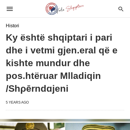
Histori
Ky është shqiptari i pari
dhe i vetmi gjen.eral që e
kishte mundur dhe
pos.htëruar Mlladiqin
/Shρērndɑjeni
5 YEARS AGO