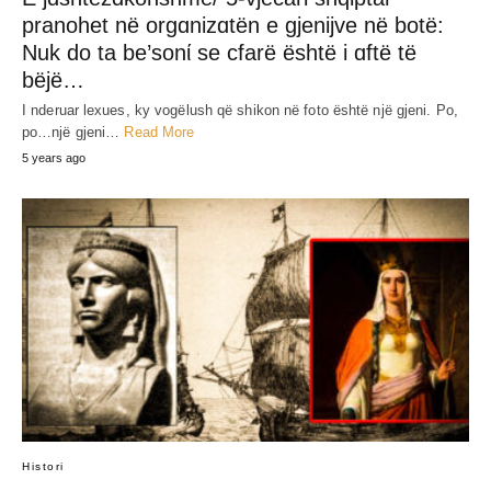
RELATED POST
A e dini se shqiptarët më 1831 e çliruan
Jerusalemin nga Izraeli/ Sollën barazi në
vendin e tyre