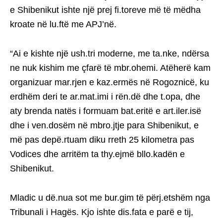
e Shibenikut ishte një prej fi.toreve më të mëdha
kroate në lu.ftë me APJ’në.
“Ai e kishte një ush.tri moderne, me ta.nke, ndërsa
ne nuk kishim me çfarë të mbr.ohemi. Atëherë kam
organizuar mar.rjen e kaz.ermës në Rogoznicë, ku
erdhëm deri te ar.mat.imi i rën.dë dhe t.opa, dhe
aty brenda natës i formuam bat.eritë e art.iler.isë
dhe i ven.dosëm në mbro.jtje para Shibenikut, e
më pas depë.rtuam diku rreth 25 kilometra pas
Vodices dhe arritëm ta thy.ejmë bllo.kadën e
Shibenikut.
Mladic u dë.nua sot me bur.gim të përj.etshëm nga
Tribunali i Hagës. Kjo ishte dis.fata e parë e tij,