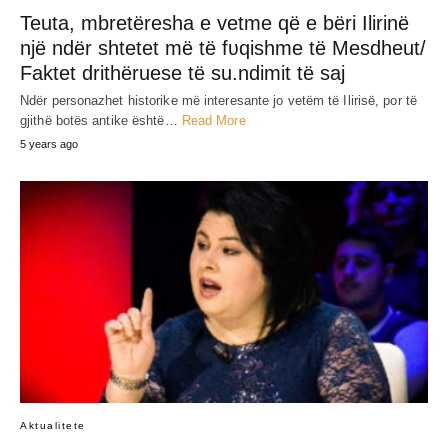
Dokumenti oficial nga shteti Gjerman:
Koha kur Shqiperia i jepte “borxhe” edhe
Gjermanisë