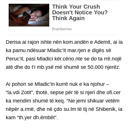
Derisa ai rajon ishte nën kom.andën e Ademit, ai ia
ka pamu.ndësuar Mladic’it mar.rjen e digës së
Peruc’it, pasi Mladici kër.cëno.nte se do ta rrë.nojë
atë dhe do t’i mb.ysë më shumë se 50.000 njerëz.
Ai pohon se Mladic’in kurrë nuk e ka njohur –
“la.vdi Zotit”, thotë, sepse për të si njeri dhe ofi.cer
ka mendim shumë të keq. “Ne jemi shikuar vetëm
nëpër a.rmë, dhe në çdo su.lm të tij në Shibenik, ia
kam “th.yer dh.ëmbët”.