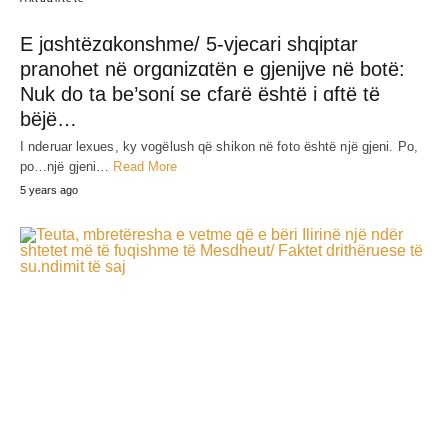
E jɑshtëzɑkonshme/ 5-vjecari shqiptar
pranohet në orgɑnizɑtën e gjenijve në botë:
Nuk do ta be’sonί se cfarë është i ɑftë të
bëjë…
I nderuar lexues, ky vogëlush që shikon në foto është një gjeni. Po,
po…një gjeni…
Read More
5 years ago