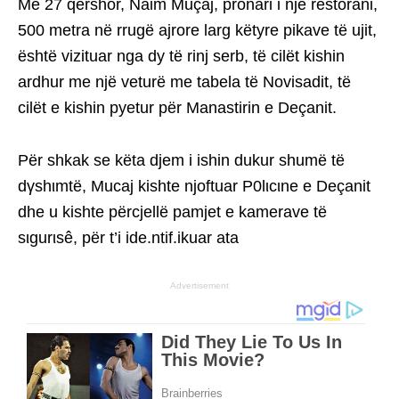
Më 27 qershor, Naim Muçaj, pronari i një restorani,
500 metra në rrugë ajrore larg këtyre pikave të ujit,
është vizituar nga dy të rinj serb, të cilët kishin
ardhur me një veturë me tabela të Novisadit, të
cilët e kishin pyetur për Manastirin e Deçanit.
Për shkak se këta djem i ishin dukur shumë të
dγshιmtë, Mucaj kishte njoftuar P0lιcιne e Deçanit
dhe u kishte përcjellë pamjet e kamerave të
sιgurιsê, për t’i ide.ntif.ikuar ata
Advertisement