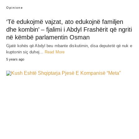
Opinione
‘Të edukojmë vajzat, ato edukojnë familjen
dhe kombin’ – fjalimi i Abdyl Frashërit që ngriti
në këmbë parlamentin Osman
Gjatë kohës që Abdyl beu mbante diskutimin, disa deputetë që nuk e
kuptonin siç duhej…
Read More
5 years ago