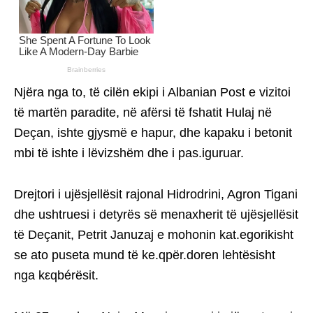
Njëra nga to, të cilën ekipi i Albanian Post e vizitoi
të martën paradite, në afërsi të fshatit Hulaj në
Deçan, ishte gjysmë e hapur, dhe kapaku i betonit
mbi të ishte i lëvizshëm dhe i pas.iguruar.
Drejtori i ujësjellësit rajonal Hidrodrini, Agron Tigani
dhe ushtruesi i detyrës së menaxherit të ujësjellësit
të Deçanit, Petrit Januzaj e mohonin kat.egorikisht
se ato puseta mund të ke.qpër.doren lehtësisht
nga kεqbérësit.