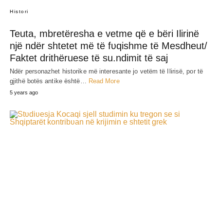
Histori
Teuta, mbretëresha e vetme që e bëri Ilirinë
një ndër shtetet më të fʋqishme të Mesdheut/
Faktet drithëruese të su.ndimit të saj
Ndër personazhet historike më interesante jo vetëm të Ilirisë, por të
gjithë botës antike është…
Read More
5 years ago