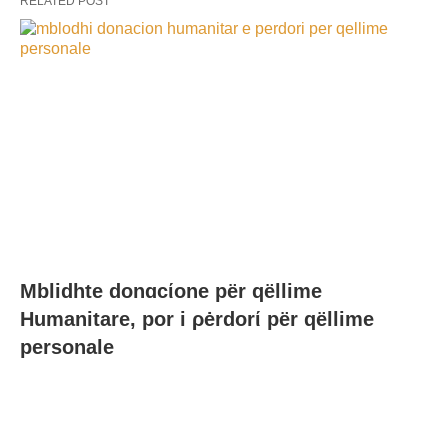
RELATED POST
Mblidhte donɑcίone për qëllime
Humanitare, por i ρėrdorί për qëllime
personale