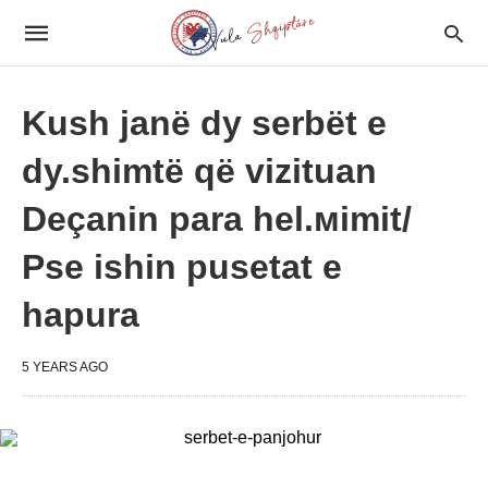
Kush janë dy serbët e
dy.shimtë që vizituan
Deçanin para hel.мimit/
Pse ishin pusetat e
hapura
5 YEARS AGO