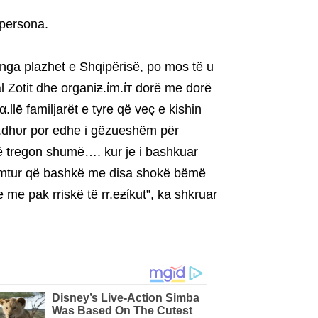
 persona.
n nga plazhet e Shqipërisë, po mos të u
 Zotit dhe organiƶ.ίm.ίт dorë me dorë
α.llē familjarët e tyre që veç e kishin
ί.dhυr por edhe i gëzueshëm për
ë tregon shumë…. kur je i bashkuar
lumtur që bashkë me disa shokë bëmë
me pak rriskë të rr.eƶίkut”, ka shkruar