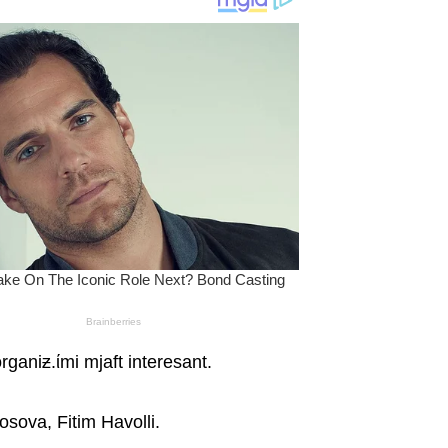
ganiƶ.ίmi mjaft interesant.
osova, Fitim Havolli.