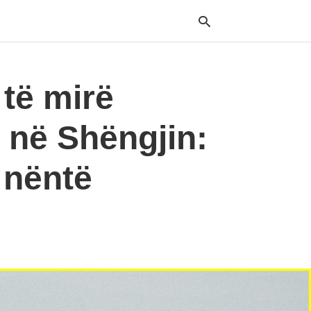
 të mirë
Typ
your
e në Shëngjin:
sea
que
and
hit
 nëntë
ente