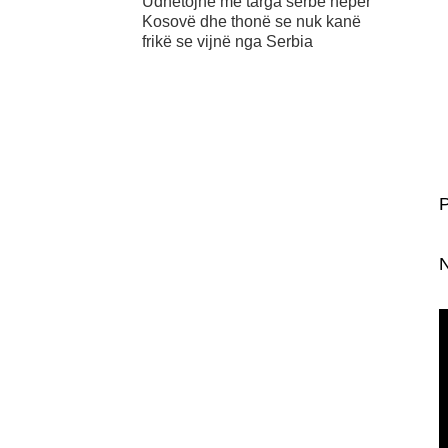
Udhëtojnë me targa serbe nëpër
Kosovë dhe thonë se nuk kanë
frikë se vijnë nga Serbia
P
N