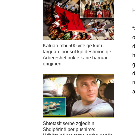
H
“
o
Kaluan mbi 500 vite që kur u
d
larguan, por sot kjo dëshmon që
h
Arbëreshët nuk e kanë harruar
origjinën
g
d
n
a
Shtetasit serbë zgjedhin
Shqipërinë për pushime: