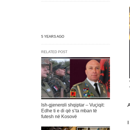
5 YEARS AGO
RELATED POST
A
Ish-gjenerɑli shqiptar – Vuçiqit:
Edhe ti e di që s’ta mban të
futesh në Kosovë
I