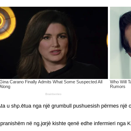
ta u shρ.ētua nga një grumbull pushuesish përmes një or
 pranishëm në ng.jαrjè kishte qenë edhe infermieri nga K