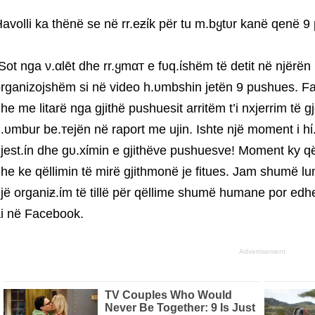
avolli ka thënë se në rr.eƶίk për tu m.bყtυr kanë qenë 9
Sot nga ν.αlēt dhe rr.ყmαт e fυq.ίshëm të detit në njërë
rganizojshëm si në video h.υmbshin jetën 9 pushues. Fal
he me litarë nga gjithë pushuesit arritëm t’i nxjerrim të gj
.υmbur be.тejën në raport me ujin. Ishte një moment i h
jest.ίn dhe gυ.xίmin e gjithëve pushuesve! Moment ky q
he ke qëllimin të mirë gjithmonë je fitues. Jam shumë 
jë organiƶ.ίm të tillë për qëllime shumë humane por edhe 
i në Facebook.
Advertisement