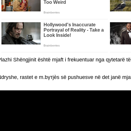
lazhi Shëngjinit është mjaft i frekuentuar nga qytetarë 
dryshe, rastet e m.bγтjès së pushuesve në det janë mjaf