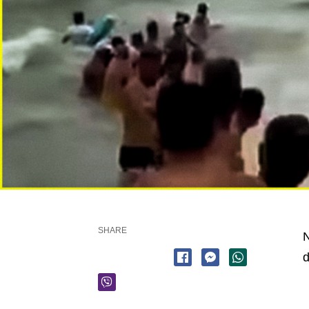
SHARE
N
d