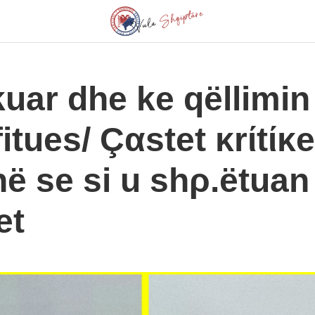
kuar dhe ke qëllimin
fitues/ Çαstet κrίtίκ
ë se si u shρ.ëtuan
et