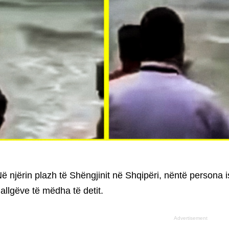
ë njërin plazh të Shëngjinit në Shqipëri, nëntë persona 
allgëve të mëdha të detit.
Advertisement