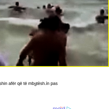
ishin afër që të mbყtèsh.ίn pas