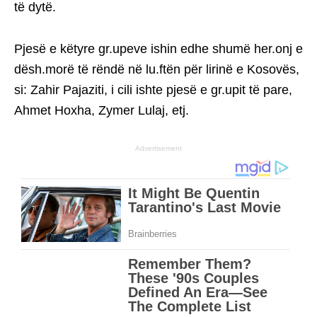
të dytë.
Pjesë e këtyre gr.upeve ishin edhe shumë her.onj e
dësh.morë të rëndë në lu.ftën për lirinë e Kosovës,
si: Zahir Pajaziti, i cili ishte pjesë e gr.upit të pare,
Ahmet Hoxha, Zymer Lulaj, etj.
Advertisement