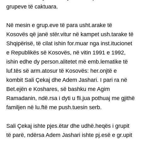
grupeve të caktuara.
Në mesin e grup.eve të para usht.arake të
Kosovës që janë stër.vitur në kampet ush.tarake të
Shqipërisë, të cilat ishin for.muar nga inst.itucionet
e Republikës së Kosovës, në vitin 1991 e 1992,
ishin edhe dy person.alitetet më emb.lematike të
luf.tës së arm.atosur të Kosovës: her.onjtë e
kombit Sali Çekaj dhe Adem Jashari. I pari ra në
Bet.ejën e Koshares, së bashku me Agim
Ramadanin, ndë.rsa i dyti u fli.jua pothuaj me gjithë
familjen në lu.ftë me push.tuesin serb.
Sali Çekaj ishte pjes.ëtar dhe udhë.heqës i grupit
të parë, ndërsa Adem Jashari ishte pj.esë e gr.upit