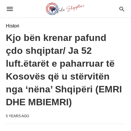
Histori
Kjo bën krenar pafund
çdo shqiptar/ Ja 52
luft.ëtarët e paharruar të
Kosovës që u stërvitën
nga ‘nëna’ Shqipëri (EMRI
DHE MBIEMRI)
5 YEARS AGO