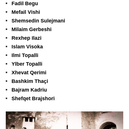
Fadil Begu
Mefail Vishi
Shemsedin Sulejmani
Milaim Gerbeshi
Rexhep Ilazi
Islam Visoka
Ilmi Topalli
Ylber Topalli
Xhevat Qerimi
Bashkim Thaçi
Bajram Kadriu
Shefqet Brajshori