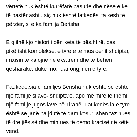
vërtetë nuk është kurrëfarë pasurie dhe nëse e ke
të pastër ashtu siç nuk është fatkeqësi ta kesh të
përzier, si e ka familja Berisha.
E gjithë kjo histori i bën këta të pës.htirë, pasi
pikërisht komplekset e tyre e të mos qenit shqiptar,
i nxisin të kalojnë në eks.trem dhe të bëhen
qesharakë, duke mo.huar origjinën e tyre.
Fat.keqë.sia e familjes Berisha nuk është se është
një familje sllavo- shqiptare, apo më mirë të themi
një familje jugosllave në Tiranë. Fat.keqës.ia e tyre
është se janë ha.jdutë të dam.kosur, shan.taz.hues
të dre.jtësisë dhe min.ues të demo.kracisë në këtë
vend.