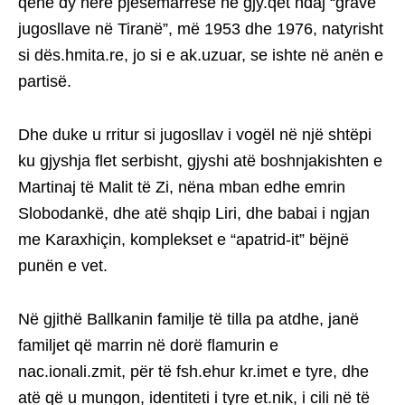
qenë dy herë pjesëmarrëse në gjy.qet ndaj “grave
jugosllave në Tiranë”, më 1953 dhe 1976, natyrisht
si dës.hmita.re, jo si e ak.uzuar, se ishte në anën e
partisë.
Dhe duke u rritur si jugosllav i vogël në një shtëpi
ku gjyshja flet serbisht, gjyshi atë boshnjakishten e
Martinaj të Malit të Zi, nëna mban edhe emrin
Slobodankë, dhe atë shqip Liri, dhe babai i ngjan
me Karaxhiçin, komplekset e “apatrid-it” bëjnë
punën e vet.
Në gjithë Ballkanin familje të tilla pa atdhe, janë
familjet që marrin në dorë flamurin e
nac.ionali.zmit, për të fsh.ehur kr.imet e tyre, dhe
atë që u mungon, identiteti i tyre et.nik, i cili në të