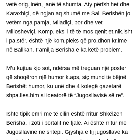
vetë orig.jinën, janë të shumta. Aty përfshihet dhe
Karaxhiçi, që ngjan aq shumë me Sali Berishën jo
vetëm nga pamja, Mlladiçi, por dhe vet
Millosheviçi. Komp.leksi i të të mos qenit et.nik.isht
i pa.stër, është një kom.pleks që pro.dhon kr.ime
në Ballkan. Familja Berisha e ka këtë problem.
M’u kujtua kjo sot, ndërsa më treguan një poster
që shoqëron një humor k.aps, siç mund të bëjnë
Berishët humor, ku unë dhe 4 kolegë gazetarë
shpa.lles.him si ideatorë të “Jugosllavisë së re”.
Ishte tipik emri me të cilin është rritur Shkëlzen
Berisha, i zoti i portalit në fjalë. Ai është rritur me
Jugosllavinë në shtëpi. Gjyshja e tij jugosllave ka