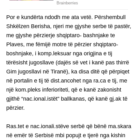
Por e kundërta ndodh me ata vetë. Përshembull
Shkëlzen Berisha, njeri me gjyshe serbe të pastër,
me gjyshe përzierje shqiptaro- bashnjake te
Plaves, me fëmijë motre të përzier shqiptaro-
boshnjake, i komp.leksuar nga origjina e tij
tërësisht jugosllave (dajës së vet i kanë pas thirrë
Gim jugosllavi në Tiranë), ka disa ditë që përpiqet
në portalin e tij të dist.ancohet nga ra.ca e tij, me
një kom.pleks inferioriteti, që e kanë zakonisht
gjithë “nac.ional.istët” ballkanas, që kanë gj.ak të
përzier.
Ras.tet e nac.ionali.stëve serbë që bënë ma.skara
në emër të Serbisë mbi popujt e tjerë nga kishin