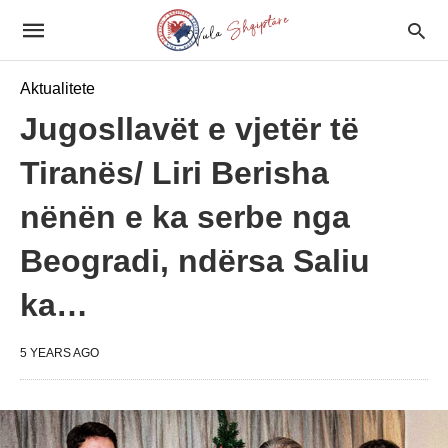
Aktualitete
Jugosllavët e vjetër të
Tiranës/ Liri Berisha
nënën e ka serbe nga
Beogradi, ndërsa Saliu
ka…
5 YEARS AGO