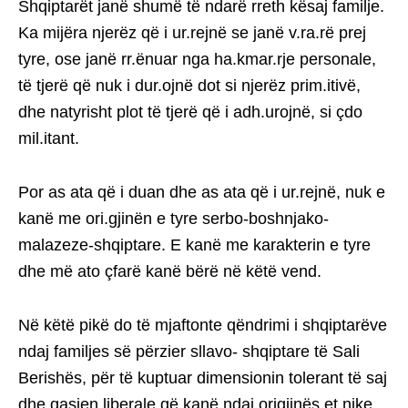
Shqiptarët janë shumë të ndarë rreth kësaj familje.
Ka mijëra njerëz që i ur.rejnë se janë v.ra.rë prej
tyre, ose janë rr.ënuar nga ha.kmar.rje personale,
të tjerë që nuk i dur.ojnë dot si njerëz prim.itivë,
dhe natyrisht plot të tjerë që i adh.urojnë, si çdo
mil.itant.
Por as ata që i duan dhe as ata që i ur.rejnë, nuk e
kanë me ori.gjinën e tyre serbo-boshnjako-
malazeze-shqiptare. E kanë me karakterin e tyre
dhe më ato çfarë kanë bërë në këtë vend.
Në këtë pikë do të mjaftonte qëndrimi i shqiptarëve
ndaj familjes së përzier sllavo- shqiptare të Sali
Berishës, për të kuptuar dimensionin tolerant të saj
dhe qasjen liberale që kanë ndaj origjinës et.nike