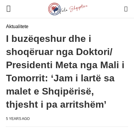
Aktualitete
I buzëqeshur dhe i
shoqëruar nga Doktori/
Presidenti Meta nga Mali i
Tomorrit: ‘Jam i lartë sa
malet e Shqipërisë,
thjesht i pa arritshëm’
5 YEARS AGO