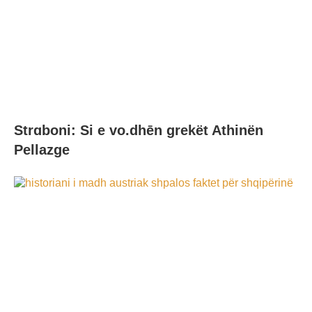
Strɑboni: Si e vo.dhēn grekët Athinën
Pellazge