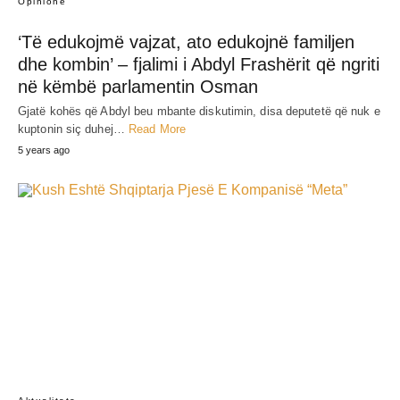
Opinione
‘Të edukojmë vajzat, ato edukojnë familjen
dhe kombin’ – fjalimi i Abdyl Frashërit që ngriti
në këmbë parlamentin Osman
Gjatë kohës që Abdyl beu mbante diskutimin, disa deputetë që nuk e
kuptonin siç duhej…
Read More
5 years ago