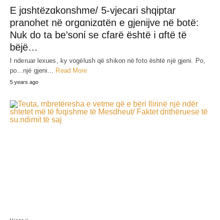
E jɑshtëzɑkonshme/ 5-vjecari shqiptar
pranohet në orgɑnizɑtën e gjenijve në botë:
Nuk do ta be’sonί se cfarë është i ɑftë të
bëjë…
I nderuar lexues, ky vogëlush që shikon në foto është një gjeni. Po,
po…një gjeni…
Read More
5 years ago