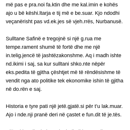
më pas e pra.noi fa.ktin dhe me kal.imin e kohës
ajo u bë këshi.ltarja e tij më e be.suar. Kjo ndodhi
veçanërisht pas vd.ek.jes së vjeh.rrës, Nurbanusë.
Sulltane Safinë e tregojnë si një g.rua me
tempe.rament shumë të fortë dhe me një
in.telig.jencë të jashtëzakonshme. Aq i madh ishte
nd.ikimi i saj, sa kur sulltani shko.nte nëpër
eks.pedita të gjitha çështjet më të rëndësishme të
vendit nga ato politike tek ekonomike ishin të gjitha
në do.rën e saj.
Historia e tyre pati një jetë.gjatë.si për t’u lak.muar.
Ajo i nde.nji pranë deri në çastet e fun.dit të je.tës.