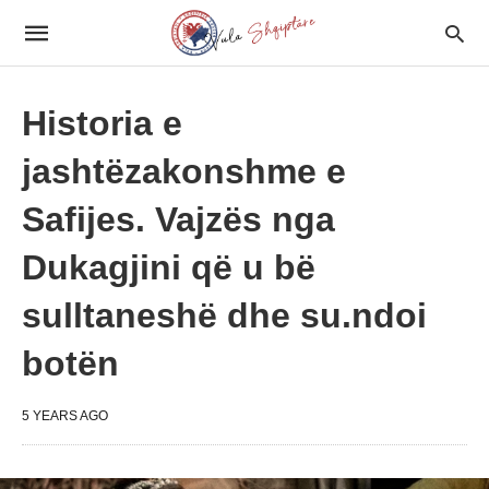
Historia e
jashtëzakonshme e
Safijes. Vajzës nga
Dukagjini që u bë
sulltaneshë dhe su.ndoi
botën
5 YEARS AGO