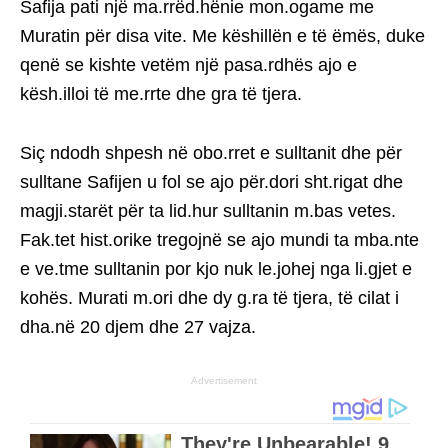
Safija pati një ma.rrëd.hënie mon.ogame me
Muratin për disa vite. Me këshillën e të ëmës, duke
qenë se kishte vetëm një pasa.rdhës ajo e
kësh.illoi të me.rrte dhe gra të tjera.
Siç ndodh shpesh në obo.rret e sulltanit dhe për
sulltane Safijen u fol se ajo për.dori sht.rigat dhe
magji.starët për ta lid.hur sulltanin m.bas vetes.
Fak.tet hist.orike tregojnë se ajo mundi ta mba.nte
e ve.tme sulltanin por kjo nuk le.johej nga li.gjet e
kohës. Murati m.ori dhe dy g.ra të tjera, të cilat i
dha.në 20 djem dhe 27 vajza.
Advertisement