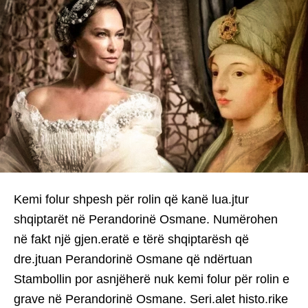
Kemi folur shpesh për rolin që kanë lua.jtur
shqiptarët në Perandorinë Osmane. Numërohen
në fakt një gjen.eratë e tërë shqiptarësh që
dre.jtuan Perandorinë Osmane që ndërtuan
Stambollin por asnjëherë nuk kemi folur për rolin e
grave në Perandorinë Osmane. Seri.alet histo.rike