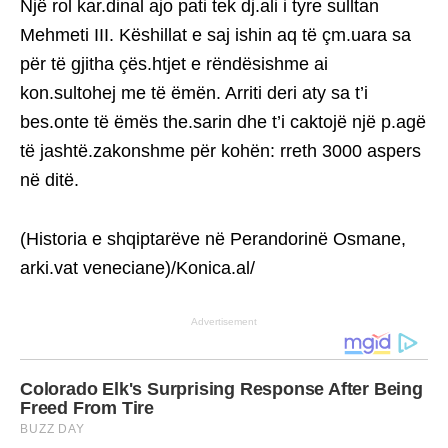
Një rol kar.dinal ajo pati tek dj.ali i tyre sulltan
Mehmeti III. Këshillat e saj ishin aq të çm.uara sa
për të gjitha çës.htjet e rëndësishme ai
kon.sultohej me të ëmën. Arriti deri aty sa t’i
bes.onte të ëmës the.sarin dhe t’i caktojë një p.agë
të jashtë.zakonshme për kohën: rreth 3000 aspers
në ditë.
(Historia e shqiptarëve në Perandorinë Osmane,
arki.vat veneciane)/Konica.al/
Advertisement