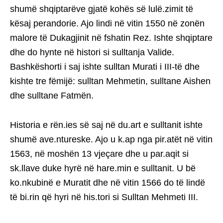
shumë shqiptarëve gjatë kohës së lulë.zimit të
kësaj perandorie. Ajo lindi në vitin 1550 në zonën
malore të Dukagjinit në fshatin Rez. Ishte shqiptare
dhe do hynte në histori si sulltanja Valide.
Bashkëshorti i saj ishte sulltan Murati i III-të dhe
kishte tre fëmijë: sulltan Mehmetin, sulltane Aishen
dhe sulltane Fatmën.
Historia e rën.ies së saj në du.art e sulltanit ishte
shumë ave.ntureske. Ajo u k.ap nga pir.atët në vitin
1563, në moshën 13 vjeçare dhe u par.aqit si
sk.llave duke hyrë në hare.min e sulltanit. U bë
ko.nkubinë e Muratit dhe në vitin 1566 do të lindë
të bi.rin që hyri në his.tori si Sulltan Mehmeti III.