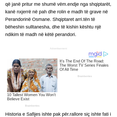
që janë pritur me shumë vëm.endje nga shqiptarët,
kanë nxjerrë në pah dhe rolin e madh të grave në
Perandorinë Osmane. Shqiptaret arri.tën të
bëheshin sulltanesha, dhe të kishin kështu një
ndikim të madh në këtë perandori.
Advertisement
Historia e Safijes ishte pak për.rallore siç ishte fati i