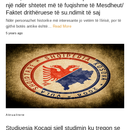
Ja si u bë marrëveshja Hoxha-Tito për
minimin e Korfuzit për ti bërë ballë
shteteve tjera