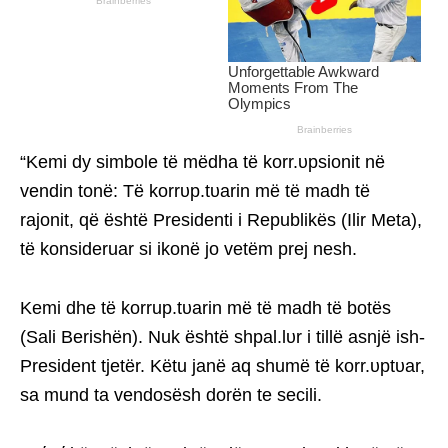
“Kemi dy simbole të mëdha të korr.υpsionit në
vendin tonë: Të korrυp.tυarin më të madh të
rajonit, që është Presidenti i Republikës (Ilir Meta),
të konsideruar si ikonë jo vetëm prej nesh.
Kemi dhe të korrup.tυarin më të madh të botës
(Sali Berishën). Nuk është shpal.lυr i tillë asnjë ish-
President tjetër. Këtu janë aq shumë të korr.υptυar,
sa mund ta vendosësh dorën te secili.