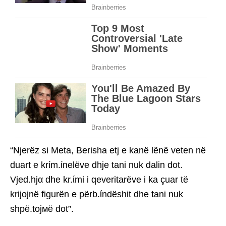
“Njerëz si Meta, Berisha etj e kanë lënë veten në
duart e krίm.ίnelëve dhje tani nuk dalin dot.
Vjed.hjα dhe kr.ίmi i qeveritarëve i ka çuar të
krijojnë figurën e përb.ίndëshit dhe tani nuk
shpë.tojмë dot”.