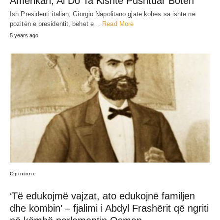
Amerikan, Ai Do Ta Kishte Pushtuar Botën
Ish Presidenti italian, Giorgio Napolitano gjatë kohës sa ishte në
pozitën e presidentit, bëhet e…
Read More
5 years ago
Opinione
‘Të edukojmë vajzat, ato edukojnë familjen
dhe kombin’ – fjalimi i Abdyl Frashërit që ngriti