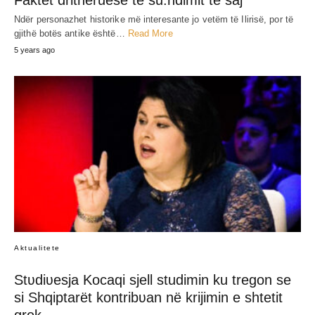
Faktet drithëruese të su.ndimit të saj
Ndër personazhet historike më interesante jo vetëm të Ilirisë, por të
gjithë botës antike është…
Read More
5 years ago
Aktualitete
Stʋdiʋesja Kocaqi sjell studimin ku tregon se
si Shqiptarët kontribʋan në krijimin e shtetit
grek