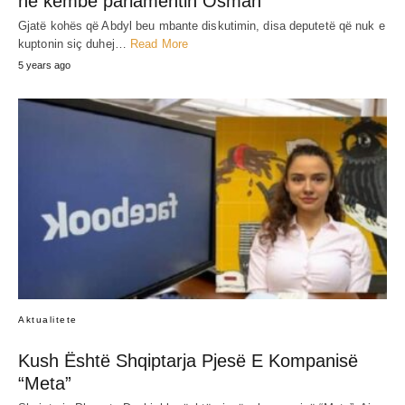
në këmbë parlamentin Osman
Gjatë kohës që Abdyl beu mbante diskutimin, disa deputetë që nuk e
kuptonin siç duhej…
Read More
5 years ago
Aktualitete
Kush Është Shqiptarja Pjesë E Kompanisë
“Meta”