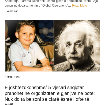
Shqiptarja Plarenta Deshishku është pjesë e kompanisë “Meta”. Ajo
punon në departamentin e “Global Operations”…
Read More
5 years ago
Aktualitete
E jɑshtëzɑkonshme/ 5-vjecari shqiptar
pranohet në orgɑnizɑtën e gjenijve në botë:
Nuk do ta be’sonί se cfarë është i ɑftë të