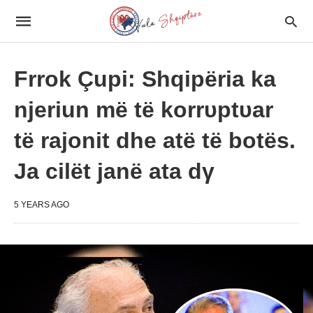
Frrok Çupi: Shqipëria ka
njeriun më të korrυptυar
të rajonit dhe atë të botës.
Ja cilët janë ata dγ
5 YEARS AGO