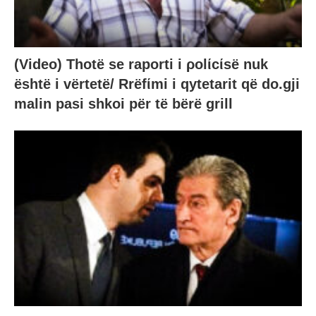
(Video) Thotë se raporti i ρolίcίsë nuk
është i vërtetë/ Rrëfίmi i qytetarit që do.gji
malin pasi shkoi për të bërë grill