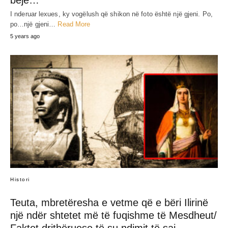
bëjë…
I nderuar lexues, ky vogëlush që shikon në foto është një gjeni. Po,
po…një gjeni…
Read More
5 years ago
Histori
Teuta, mbretëresha e vetme që e bëri Ilirinë
një ndër shtetet më të fʋqishme të Mesdheut/