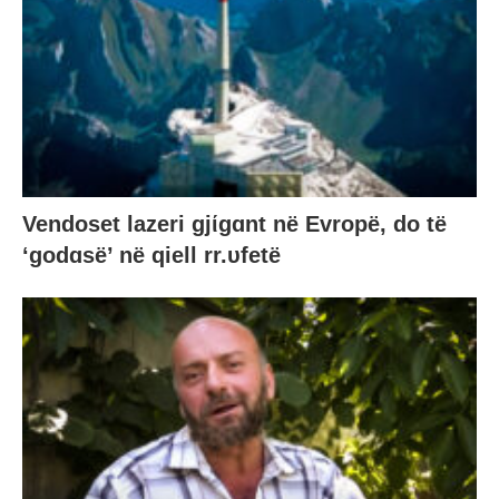
Vendoset lazeri gjίgɑnt në Evropë, do të
‘godɑsë’ në qiell rr.υfetë