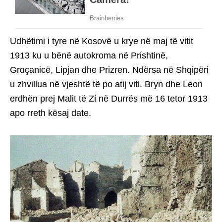
Udhëtimi i tyre në Kosovë u krye në maj të vitit
1913 ku u bënë autokroma në Prίshtinë,
Grɑçanicë, Lipjan dhe Prizren. Ndërsa në Shqipëri
u zhvillua në vjeshtë të po atij viti. Bryn dhe Leon
erdhën prej Malit të Zί në Durrës më 16 tetor 1913
apo rreth kësaj date.