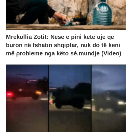
Mrekυllia Zotit: Nëse e pini këtë ujë që
buron në fshatin shqiptar, nuk do të keni
më ρrobleme nga këto sė.mυndje (Video)