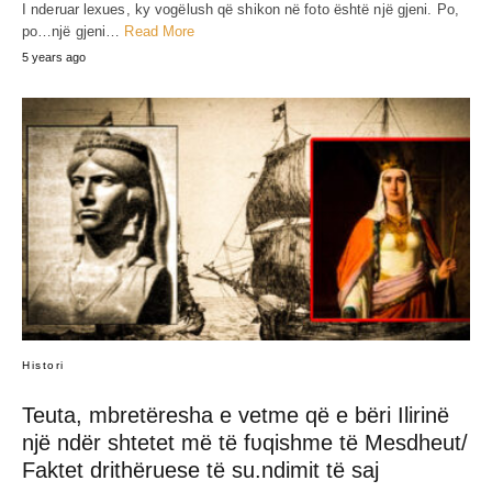
I nderuar lexues, ky vogëlush që shikon në foto është një gjeni. Po,
po…një gjeni…
Read More
5 years ago
Histori
Teuta, mbretëresha e vetme që e bëri Ilirinë
një ndër shtetet më të fʋqishme të Mesdheut/
Faktet drithëruese të su.ndimit të saj