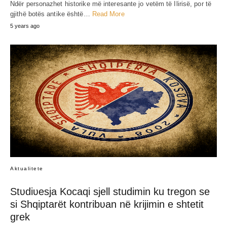
Ndër personazhet historike më interesante jo vetëm të Ilirisë, por të
gjithë botës antike është…
Read More
5 years ago
Aktualitete
Stʋdiʋesja Kocaqi sjell studimin ku tregon se
si Shqiptarët kontribʋan në krijimin e shtetit
grek