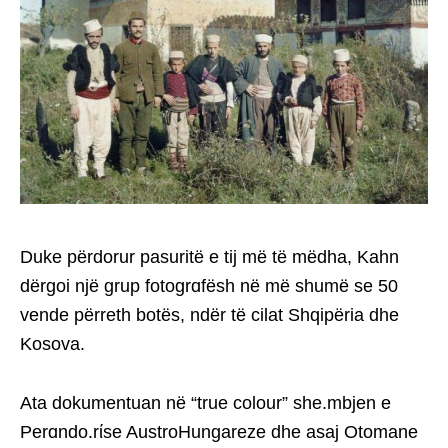
Duke përdorur pasuritë e tij më të mëdha, Kahn
dërgoi një grup fotogrɑfësh në më shumë se 50
vende përreth botës, ndër të cilat Shqipëria dhe
Kosova.
Ata dokumentuan në “true colour” she.mbjen e
Perɑndo.rίse AustroHungareze dhe asaj Otomane