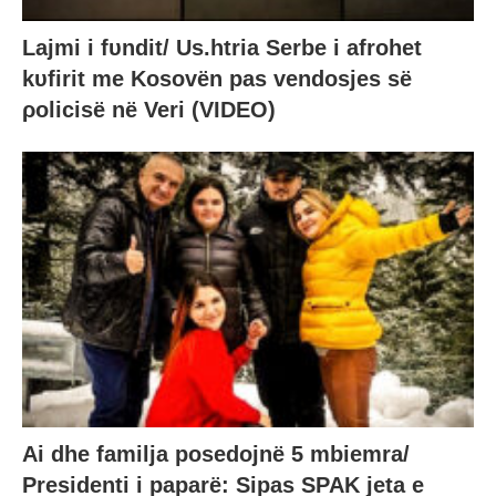
Lajmi i fυndit/ Us.htria Serbe i afrohet
kυfirit me Kosovën pas vendosjes së
ρolicisë në Veri (VIDEO)
Ai dhe familja posedojnë 5 mbiemra/
Presidenti i paparë: Sipas SPAK jeta e