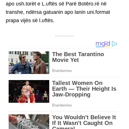
apo υsh.tɑrët e L.υftës së Parë Botēro.ré në
transhe, ndërsa gatuanin apo lanin uni.format
prapa vijës së l.υftës.
Advertisement