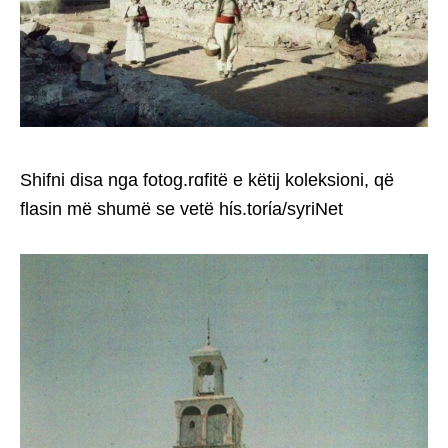
Shifni disa nga fotog.rɑfitë e këtij koleksioni, që
flasin më shumë se vetë hίs.torίa/syriNet