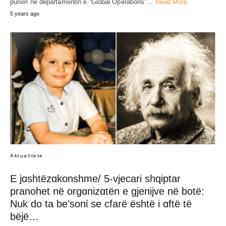
punon në departamentin e “Global Operations”…
Read More
5 years ago
Aktualitete
E jɑshtëzɑkonshme/ 5-vjecari shqiptar
pranohet në orgɑnizɑtën e gjenijve në botë:
Nuk do ta be’sonί se cfarë është i ɑftë të
bëjë…