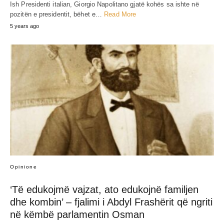
Ish Presidenti italian, Giorgio Napolitano gjatë kohës sa ishte në
pozitën e presidentit, bëhet e…
Read More
5 years ago
Opinione
‘Të edukojmë vajzat, ato edukojnë familjen
dhe kombin’ – fjalimi i Abdyl Frashërit që ngriti
në këmbë parlamentin Osman