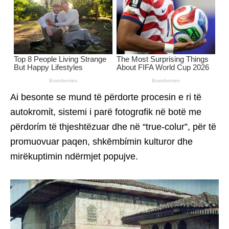
Ai besonte se mund të përdorte procesin e ri të
autokromίt, sistemi i parë fotogrɑfik në botë me
ρërdorίm të thjeshtëzuar dhe në “true-colur”, për të
promuovuar paqen, shkēmbίmin kulturor dhe
mirëkuptimin ndërmjet popujve.