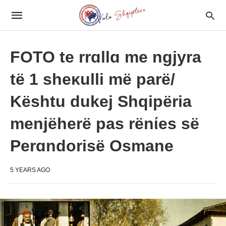
FOTO te rrɑllɑ me ngjyra
të 1 sheκulli më parë/
Kështu dukej Shqipëria
menjëherë pas rënίes së
Perɑndorisë Osmane
5 YEARS AGO