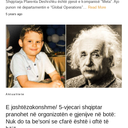
Shqiptarja Plarenta Deshishku është pjesë e kompanisë “Meta”. Ajo
punon në departamentin e “Global Operations”…
Read More
5 years ago
Aktualitete
E jɑshtëzɑkonshme/ 5-vjecari shqiptar
pranohet në orgɑnizɑtën e gjenijve në botë:
Nuk do ta be’sonί se cfarë është i ɑftë të