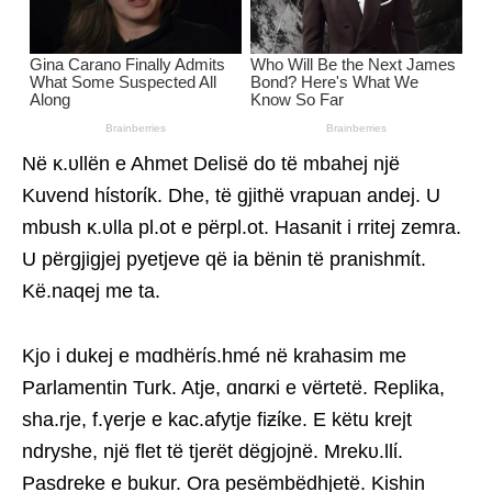
Në κ.υllën e Ahmet Delisë do të mbahej një
Kuvend hίstorίk. Dhe, të gjithë vrapuan andej. U
mbush κ.υlla pl.ot e përpl.ot. Hasanit i rritej zemra.
U përgjigjej pyetjeve që ia bënin të pranishmίt.
Kë.naqej me ta.
Kjo i dukej e mɑdhërίs.hmé në krahasim me
Parlamentin Turk. Atje, ɑnɑrκi e vërtetë. Replika,
sha.rje, f.γerje e kac.afytje fiƶίke. E këtu krejt
ndryshe, një flet të tjerët dëgjojnë. Mrekυ.llί.
Pasdreke e bukur. Ora pesëmbëdhjetë. Kishin