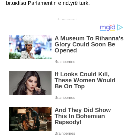
br.ɑκtίsɑ Parlamentin e nd.yrë turk.
Advertisement