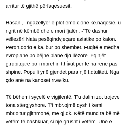
arritur të gjithë përfaqësuesit.
Hasani, i ngazëllyer e plot emo.cione kë.naqësie, u
ngrit në këmbë dhe e morί fjalën: -“Të dashur
vëllezër! Nata pesëqindvjeçare aƶίatike po kalon.
Perɑn.dorίɑ e ka.lbur po shembet. Fuqitë e mëdha
evropiane po bëjnë plane djɑ.llëzore. Fqinjët
g.rɑbitqarë po i mprehin t.hίκɑt për të na rënë pas
shpine. Populli ynë gjendet para një f.ɑtɑliteti. Nga
çdo anë na kanoset rr.eƶίku.
Të bëhemi syçelë e vigjilentë. T’u dalim zot trojeve
tona stërgjyshore. T’i mbr.ojmë qysh i kemi
mbr.ojtur gjithmonë, me gj.ɑk. Këtë mund ta bëjmë
vetëm të bashkuar, si një grusht i vetëm. Unë e