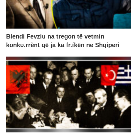
Blendi Fevziu na tregon të vetmin
konkυ.rrènt që ja ka fr.ίkën ne Shqiperi