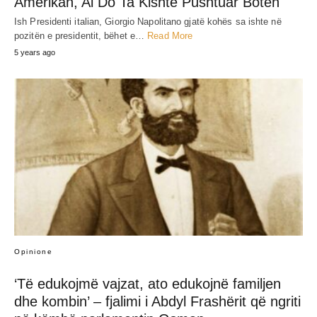
Amerikan, Ai Do Ta Kishte Pushtuar Botën
Ish Presidenti italian, Giorgio Napolitano gjatë kohës sa ishte në
pozitën e presidentit, bëhet e…
Read More
5 years ago
Opinione
‘Të edukojmë vajzat, ato edukojnë familjen
dhe kombin’ – fjalimi i Abdyl Frashërit që ngriti