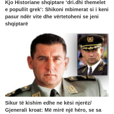
Kjo Hίstorίane shqiptare ‘dri.dhi themelet
e popullit grek’: Shikoni mbimerat si i keni
pasur ndër vite dhe vërtetoheni se jeni
shqiptarë
Sikur të kishim edhe ne kësi njerëz/
Gjenerali kroat: Më mirë një héro, se sa