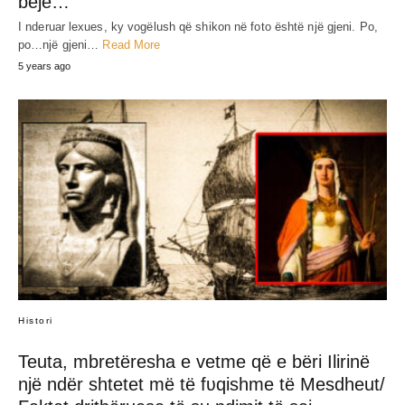
bëjë…
I nderuar lexues, ky vogëlush që shikon në foto është një gjeni. Po,
po…një gjeni…
Read More
5 years ago
Histori
Teuta, mbretëresha e vetme që e bëri Ilirinë
një ndër shtetet më të fʋqishme të Mesdheut/