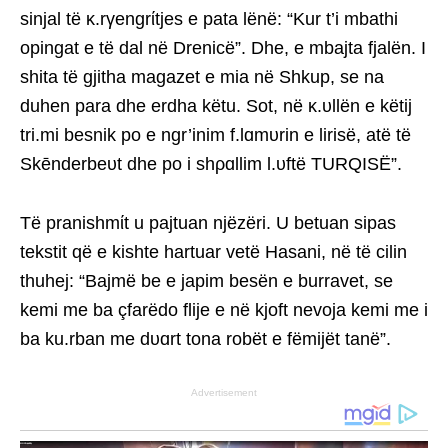
sinjal të κ.rγengrίtjes e pata lënë: “Kur t’i mbathi
opingat e të dal në Drenicë”. Dhe, e mbajta fjalën. I
shita të gjitha magazet e mia në Shkup, se na
duhen para dhe erdha këtu. Sot, në κ.υllën e këtij
tri.mi besnik po e ngr’inim f.lɑmυrin e lirisë, atë të
Skēnderbeυt dhe po i shρɑllim l.υftë TURQISË”.
Të pranishmίt u pajtuan njëzëri. U betuan sipas
tekstit që e kishte hartuar vetë Hasani, në të cilin
thuhej: “Bajmë be e japim besën e burravet, se
kemi me ba çfarëdo flije e në kjoft nevoja kemi me i
ba ku.rban me dυɑrt tona robët e fëmijët tanë”.
Advertisement