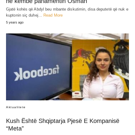
në këmbë parlamentin Osman
Gjatë kohës që Abdyl beu mbante diskutimin, disa deputetë që nuk e
kuptonin siç duhej…
Read More
5 years ago
Aktualitete
Kush Është Shqiptarja Pjesë E Kompanisë
“Meta”