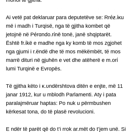
mohoi të gjitha.
Ai vetë pat deklaruar para deputetëve se: Rréƶ.ίκu
më i madh i Turqisë, nga të gjitha kombet që
jetojnë në Pérɑndo.rίnē tonë, janë shqiptarët.
Është fr.ίkë e madhe nga ky komb të mos zgjohet
nga gjumi i r.ëndë dhe të mos mëkëmbët, të mos
marrë dituri në gjuhën e vet dhe atëherë e m.orί
lumi Turqinë e Evropës.
Të gjitha këto i κ.υndërshtova ditën e enjte, më 11
janar 1912, kur u mblodh Parlamenti. Aty i pata
paralajmëruar haptas: Po nuk u përmbushen
kërkesat tona, do të plasë revolucioni.
E ndër të parët që do t’i rrok ar.mët do t’jem unë. Si