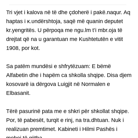
Tri vjet i kalova në të dhe çdoherë i pakë.naqur. Aq
haptas i κ.υndërshtoja, saqë më quanin deputet
kr.yengritës. U përpoqa me ngu.lm t’i mbr.oja të
drejtat që na u garantuan me Kushtetutën e vitit
1908, por kot.
Sa patëm mundësi e shfrytëzuam: E bëmë
Alfabetin dhe i hapëm ca shkolla shqipe. Disa djem
kosovarë ia dërgova Luigjit në Normalen e
Elbasanit.
Tërë pasurinë pata me e shkri për shkollat shqipe.
Por, të pabesët, turqit e rinj, na tra.dhtuan. Nuk i
realizuan premtimet. Kabineti i Hilmi Pashës i