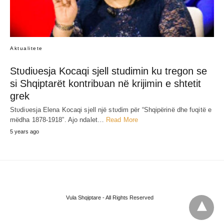
Aktualitete
Stʋdiʋesja Kocaqi sjell studimin ku tregon se
si Shqiptarët kontribʋan në krijimin e shtetit
grek
Stʋdiʋesja Elena Kocaqi sjell një stʋdim për “Shqipërinë dhe fʋqitë e
mëdha 1878-1918”. Ajo ndalet…
Read More
5 years ago
Vula Shqiptare - All Rights Reserved