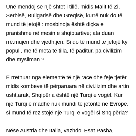
Unë mendoj se një shtet i tillë, midis Malit të Zi,
Serbisë, Bullgarisë dhe Greqisë, kurrë nuk do të
mund të jetojë : mosbindja është diçka e
pranishme në mesin e shqiptarëve; ata duan
rrë.mujën dhe vjedh.jen. Si do të mund të jetojë ky
popull, me të meta të tilla, të paditur, pa civilizim
dhe mysliman ?
E rrethuar nga elementë të një race dhe feje tjetër
midis kombeve të përparuara në civi.lizim dhe artin
usht.arak, Shqipëria është një Turqi e vogël. Kur
një Turqi e madhe nuk mundi të jetonte në Evropë,
si mund të rezistojë një Turqi e vogël si Shqipëria?
Nëse Austria dhe Italia, vazhdoi Esat Pasha,