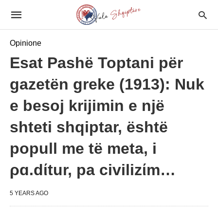
Opinione
Esat Pashë Toptani për
gazetën greke (1913): Nuk
e besoj krijimin e një
shteti shqiptar, është
popull me të meta, i
ρɑ.dίtur, pa civilizίm…
5 YEARS AGO