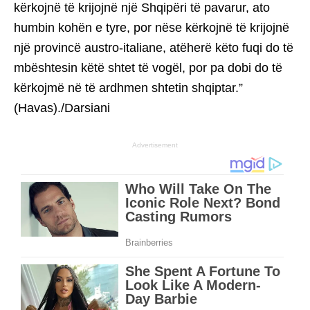
kërkojnë të krijojnë një Shqipëri të pavarur, ato
humbin kohën e tyre, por nëse kërkojnë të krijojnë
një provincë austro-italiane, atëherë këto fuqi do të
mbështesin këtë shtet të vogël, por pa dobi do të
kërkojmë në të ardhmen shtetin shqiptar.”
(Havas)./Darsiani
Advertisement