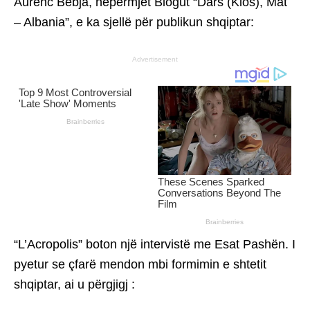
Aurenc Bebja, nëpërmjet Blogut “Dars (Klos), Mat
– Albania”, e ka sjellë për publikun shqiptar:
Advertisement
“L’Acropolis” boton një intervistë me Esat Pashën. I
pyetur se çfarë mendon mbi formimin e shtetit
shqiptar, ai u përgjigj :