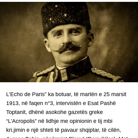
L’Echo de Paris” ka botuar, të martën e 25 marsit
1913, në faqen n°3, intervistën e Esat Pashë
Toptanit, dhënë asokohe gazetës greke
“L’Acropolis” në lidhje me opinionin e tij mbi
kri.jimin e një shteti të pavaur shqiptar, të cilën,