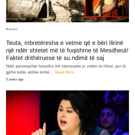
Histori
Teuta, mbretëresha e vetme që e bëri Ilirinë
një ndër shtetet më të fʋqishme të Mesdheut/
Faktet drithëruese të su.ndimit të saj
Ndër personazhet historike më interesante jo vetëm të Ilirisë, por të
gjithë botës antike është…
Read More
5 years ago