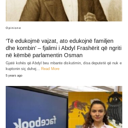
Opinione
‘Të edukojmë vajzat, ato edukojnë familjen
dhe kombin’ – fjalimi i Abdyl Frashërit që ngriti
në këmbë parlamentin Osman
Gjatë kohës që Abdyl beu mbante diskutimin, disa deputetë që nuk e
kuptonin siç duhej…
Read More
5 years ago