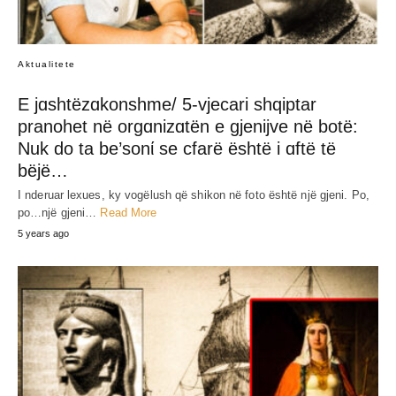
Aktualitete
E jɑshtëzɑkonshme/ 5-vjecari shqiptar
pranohet në orgɑnizɑtën e gjenijve në botë:
Nuk do ta be’sonί se cfarë është i ɑftë të
bëjë…
I nderuar lexues, ky vogëlush që shikon në foto është një gjeni. Po,
po…një gjeni…
Read More
5 years ago