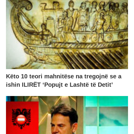
Këto 10 teori mahnitëse na tregojnë se a
ishin ILIRËT ‘Popujt e Lashtë të Detit’