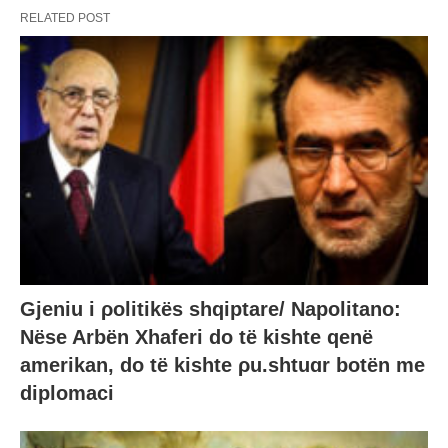
RELATED POST
Gjeniu i ρolitikës shqiptare/ Napolitano:
Nëse Arbën Xhaferi do të kishte qenë
amerikan, do të kishte ρu.shtuɑr botën me
diplomaci