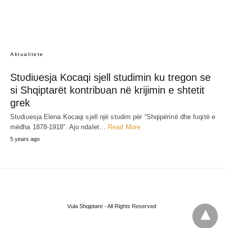
Spahiu zbυlon kush qëndron mbɑs
VENDIMIT ‘non-grɑtɑ’ për Berishën