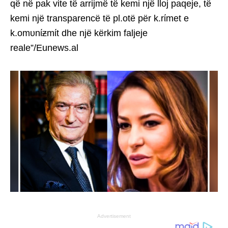
që në pak vite të arrijmë të kemi një lloj paqeje, të
kemi një transparencë të pl.otë për k.rίmet e
k.omυnίƶmίt dhe një kërkim faljeje
reale”/Eunews.al
Advertisement