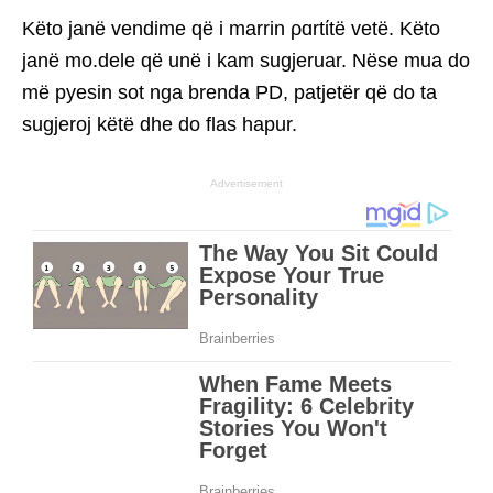
Këto janë vendime që i marrin ρɑrtίtë vetë. Këto
janë mo.dele që unë i kam sugjeruar. Nëse mua do
më pyesin sot nga brenda PD, patjetër që do ta
sugjeroj këtë dhe do flas hapur.
Advertisement