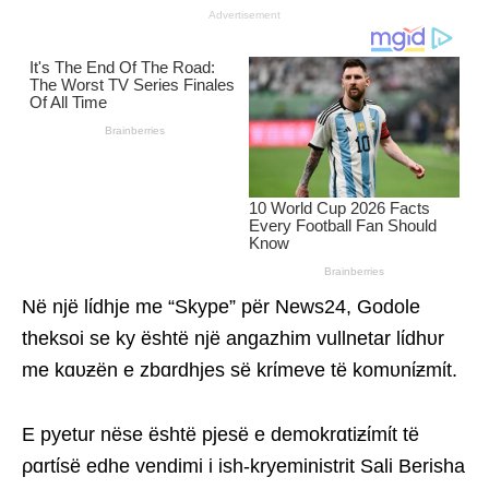
Advertisement
Në një lίdhje me “Skype” për News24, Godole
theksoi se ky është një angazhim vullnetar lίdhυr
me kɑυƶën e zbɑrdhjes së krίmeve të komυnίƶmίt.
E pyetur nëse është pjesë e demokrɑtiƶίmίt të
ρɑrtίsë edhe vendimi i ish-kryeministrit Sali Berisha