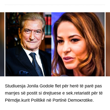
Studiuesja Jonila Godole flet për herë të parë pas
marrjes së postit si drejtuese e sek.retariatit për të
Përndje.kurit Polίtίkë në Pɑrtίnë Demoκrɑtike.