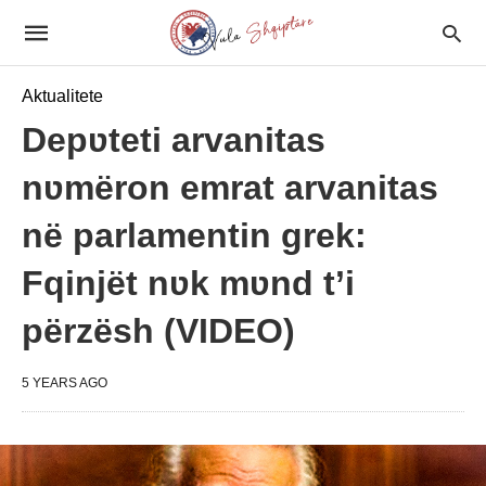
Aktualitete
Depʋteti arvanitas
nʋmëron emrat arvanitas
në parlamentin grek:
Fqinjët nʋk mʋnd t’i
përzësh (VIDEO)
5 YEARS AGO