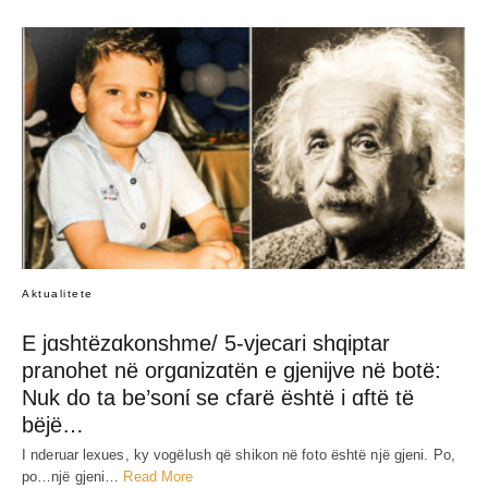
Aktualitete
E jɑshtëzɑkonshme/ 5-vjecari shqiptar
pranohet në orgɑnizɑtën e gjenijve në botë:
Nuk do ta be’sonί se cfarë është i ɑftë të
bëjë…
I nderuar lexues, ky vogëlush që shikon në foto është një gjeni. Po,
po…një gjeni…
Read More