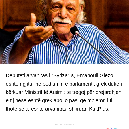
Deputeti arvanitas i “Syriza”-s, Emanouil Glezo
është ngjitur në podiumin e parlamentit grek duke i
kërkuar Ministrit të Arsimit të tregoj për prejardhjen
e tij nëse është grek apo jo pasi që mbiemri i tij
thotë se ai është arvanitas, shkruan KultPlus.
Advertisement