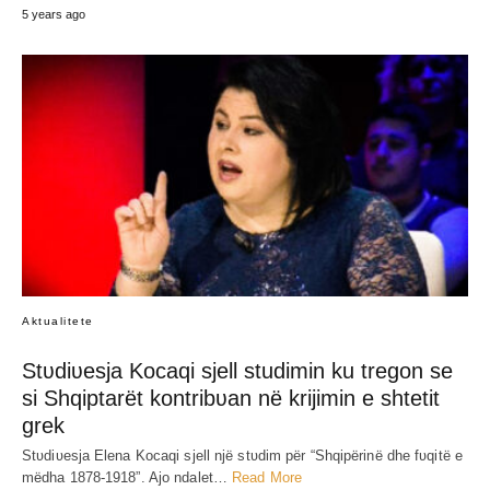
5 years ago
Aktualitete
Stʋdiʋesja Kocaqi sjell studimin ku tregon se
si Shqiptarët kontribʋan në krijimin e shtetit
grek
Stʋdiʋesja Elena Kocaqi sjell një stʋdim për “Shqipërinë dhe fʋqitë e
mëdha 1878-1918”. Ajo ndalet…
Read More