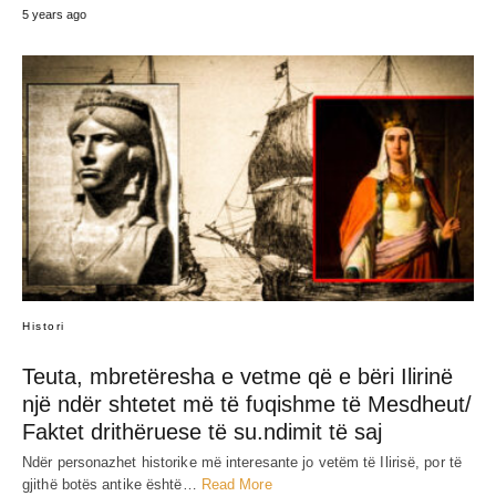
5 years ago
Histori
Teuta, mbretëresha e vetme që e bëri Ilirinë
një ndër shtetet më të fʋqishme të Mesdheut/
Faktet drithëruese të su.ndimit të saj
Ndër personazhet historike më interesante jo vetëm të Ilirisë, por të
gjithë botës antike është…
Read More