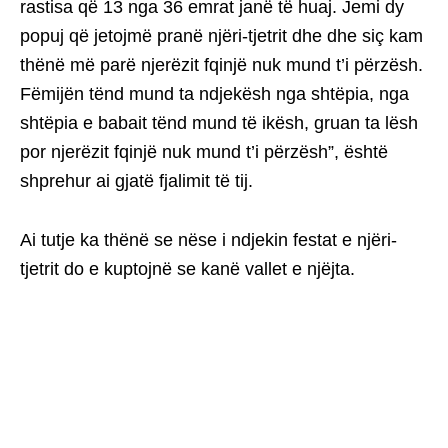
rastisa që 13 nga 36 emrat janë të huaj. Jemi dy
popuj që jetojmë pranë njëri-tjetrit dhe dhe siç kam
thënë më parë njerëzit fqinjë nuk mund t’i përzësh.
Fëmijën tënd mund ta ndjekësh nga shtëpia, nga
shtëpia e babait tënd mund të ikësh, gruan ta lësh
por njerëzit fqinjë nuk mund t’i përzësh”, është
shprehur ai gjatë fjalimit të tij.
Ai tutje ka thënë se nëse i ndjekin festat e njëri-
tjetrit do e kuptojnë se kanë vallet e njëjta.