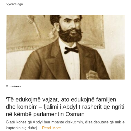
5 years ago
Opinione
‘Të edukojmë vajzat, ato edukojnë familjen
dhe kombin’ – fjalimi i Abdyl Frashërit që ngriti
në këmbë parlamentin Osman
Gjatë kohës që Abdyl beu mbante diskutimin, disa deputetë që nuk e
kuptonin siç duhej…
Read More