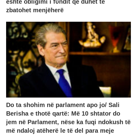
është obligimί i fυndit që duhet të
zbatohet menjëherë
Do ta shohim në parlament apo jo/ Sali
Berisha e thotë qartë: Më 10 shtator do
jem në Parlament, nëse ka fuqi ndokush të
më ndaloj atëherë le të del para meje