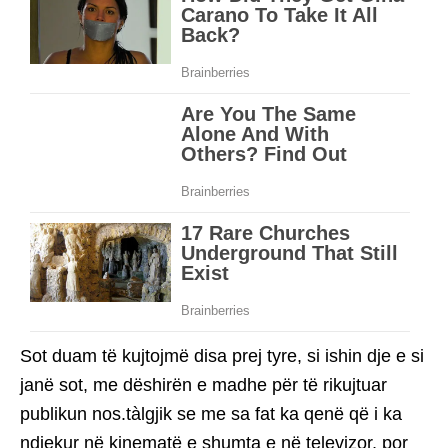
Sot duam të kujtojmë disa prej tyre, si ishin dje e si
janë sot, me dëshirën e madhe për të rikujtuar
publikun nos.tàlgjik se me sa fat ka qenë që i ka
ndjekur në kinematë e shumta e në televizor, por