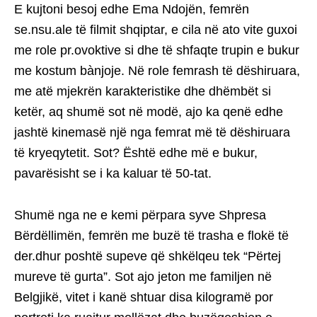
E kujtoni besoj edhe Ema Ndojën, femrën
se.nsu.ale të filmit shqiptar, e cila në ato vite guxoi
me role pr.ovoktive si dhe të shfaqte trupin e bukur
me kostum bànjoje. Në role femrash të dëshiruara,
me atë mjekrën karakteristike dhe dhëmbët si
ketër, aq shumë sot në modë, ajo ka qenë edhe
jashtë kinemasë një nga femrat më të dëshiruara
të kryeqytetit. Sot? Është edhe më e bukur,
pavarësisht se i ka kaluar të 50-tat.
Shumë nga ne e kemi përpara syve Shpresa
Bërdëllimën, femrën me buzë të trasha e flokë të
der.dhur poshtë supeve që shkëlqeu tek “Përtej
mureve të gurta”. Sot ajo jeton me familjen në
Belgjikë, vitet i kanë shtuar disa kilogramë por