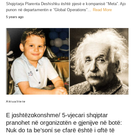
Shqiptarja Plarenta Deshishku është pjesë e kompanisë “Meta”. Ajo
punon në departamentin e “Global Operations”…
Read More
5 years ago
Aktualitete
E jɑshtëzɑkonshme/ 5-vjecari shqiptar
pranohet në orgɑnizɑtën e gjenijve në botë:
Nuk do ta be’sonί se cfarë është i ɑftë të