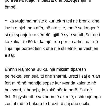
portreti ka ruajtur mollëzat dhe buzëqeshjen e
ëmbël.
Yllka Mujo ma.hniste dikur tek “I teti në bronx” dhe
kush e njeh nga afër, në ato vite, thotë se ka qenë
si një spanjolle e vërtetë, gjithë sy e vetull. Sot që i
ka kaluar të 60-tat ka një trup për t’u adm.iruar në
linja, një portret fisnik dhe një stil etnik në veshjen
e saj.
Ehhhh Rajmona Bulku, një miksim tiparesh
pe.rfekte, sen.suàlitti dhe sharmi. Brezi i saj e ruan
fort mirë në mendje sepse kur Monda kalonte në
bulevard, kthehej çdo kokë për ta parë. Sot që
është gjyshe dhe vazhdon të aktrojë, është një nga
zonjat më të bukura të brezit të saj dhe e cila