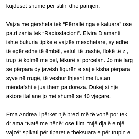
kujdeset shumë për stilin dhe pamjen.
Vajza me gërsheta tek “Përrallë nga e kaluara” ose
pa.rtizania tek “Radiostacioni”. Elvira Diamanti
ishte bukuria tipike e vajzës mesdhetare, sy edhe
të egër edhe të ëmbël, vetull të trashë, flokë të zi,
trup të kolmë me bel, lëkurë si porcelan. Jo më larg
se përpara dy javësh figurën e saj e kisha përpara
syve në rrugë, të veshur thjesht me fustan
mëndafshi e jua them pa doreza. Dukej si një
aktore italiane jo më shumë se 40 vjeçare.
Ema Andrea i përket një brezi më të vonë por tek
dr.ama “Natë me hënë” ose filmi “Një djalë e një
vajzë” spikati për tiparet e theksuara e për trupin e