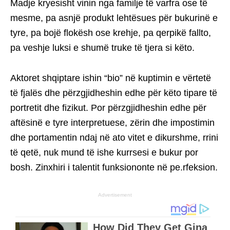
Madje kryesisht vinin nga familje të varfra ose të
mesme, pa asnjë produkt lehtësues për bukurinë e
tyre, pa bojë flokësh ose krehje, pa qerpikë fallto,
pa veshje luksi e shumë truke të tjera si këto.
Aktoret shqiptare ishin “bio” në kuptimin e vërtetë
të fjalës dhe përzgjidheshin edhe për këto tipare të
portretit dhe fizikut. Por përzgjidheshin edhe për
aftësinë e tyre interpretuese, zërin dhe impostimin
dhe portamentin ndaj në ato vitet e dikurshme, rrini
të qetë, nuk mund të ishe kurrsesi e bukur por
bosh. Zinxhiri i talentit funksiononte në pe.rfeksion.
Advertisement