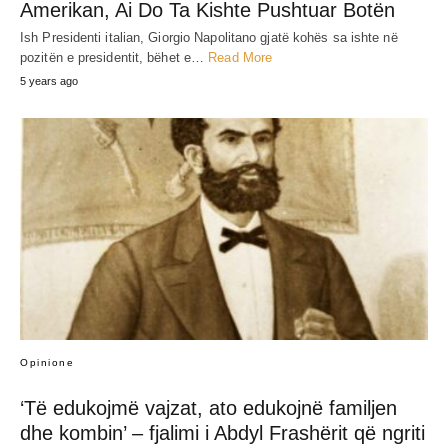
Amerikan, Ai Do Ta Kishte Pushtuar Botën
Ish Presidenti italian, Giorgio Napolitano gjatë kohës sa ishte në
pozitën e presidentit, bëhet e…
Read More
5 years ago
Opinione
‘Të edukojmë vajzat, ato edukojnë familjen
dhe kombin’ – fjalimi i Abdyl Frashërit që ngriti