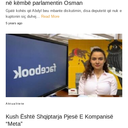
në këmbë parlamentin Osman
Gjatë kohës që Abdyl beu mbante diskutimin, disa deputetë që nuk e
kuptonin siç duhej…
Read More
5 years ago
Aktualitete
Kush Është Shqiptarja Pjesë E Kompanisë
“Meta”