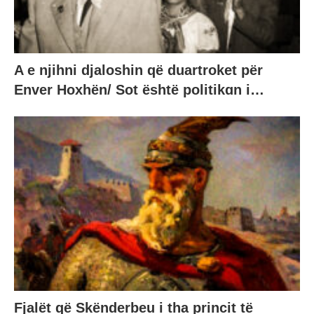
A e njihni djaloshin që duartroket për
Enver Hoxhën/ Sot është politikɑn i…
Fjalët që Skënderbeu i tha princit të