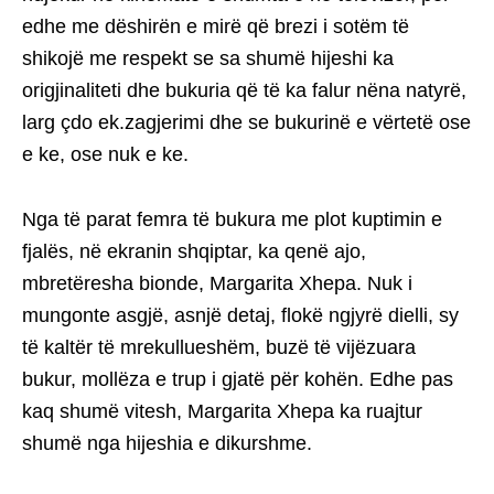
edhe me dëshirën e mirë që brezi i sotëm të
shikojë me respekt se sa shumë hijeshi ka
origjinaliteti dhe bukuria që të ka falur nëna natyrë,
larg çdo ek.zagjerimi dhe se bukurinë e vërtetë ose
e ke, ose nuk e ke.
Nga të parat femra të bukura me plot kuptimin e
fjalës, në ekranin shqiptar, ka qenë ajo,
mbretëresha bionde, Margarita Xhepa. Nuk i
mungonte asgjë, asnjë detaj, flokë ngjyrë dielli, sy
të kaltër të mrekullueshëm, buzë të vijëzuara
bukur, mollëza e trup i gjatë për kohën. Edhe pas
kaq shumë vitesh, Margarita Xhepa ka ruajtur
shumë nga hijeshia e dikurshme.