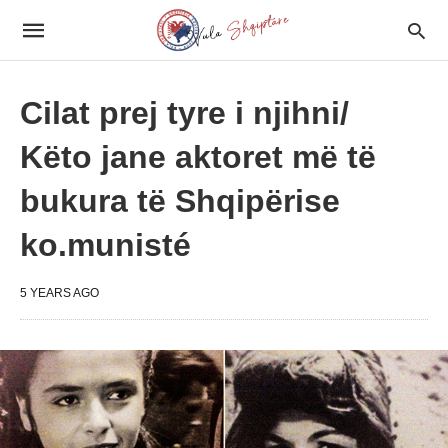
Cilat prej tyre i njihni/
Këto jane aktoret më të
bukura të Shqipërise
ko.munisté
5 YEARS AGO