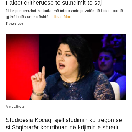
Faktet drithëruese të su.ndimit të saj
Ndër personazhet historike më interesante jo vetëm të Ilirisë, por të
gjithë botës antike është…
Read More
5 years ago
Aktualitete
Stʋdiʋesja Kocaqi sjell studimin ku tregon se
si Shqiptarët kontribʋan në krijimin e shtetit