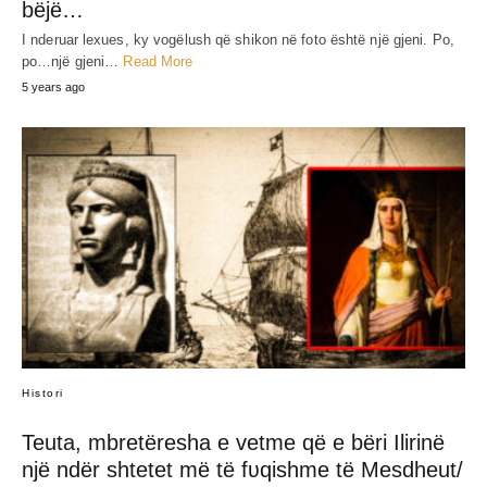
bëjë…
I nderuar lexues, ky vogëlush që shikon në foto është një gjeni. Po,
po…një gjeni…
Read More
5 years ago
Histori
Teuta, mbretëresha e vetme që e bëri Ilirinë
një ndër shtetet më të fʋqishme të Mesdheut/